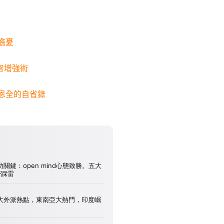
」擔憂
心智增強術
蔡恩全的自省錄