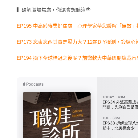
▍破解職場焦慮，你還會想聽這些
EP195 中高齡待業好焦慮 心理學家帶您緩解「無效
EP173 忘東忘西其實是壓力大？12題DIY檢測，鍛練
EP194 摘下全球桂冠之後呢？前微軟大中華區副總裁