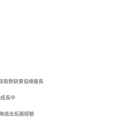
，錄取懸缺東協總廠長
%成長中
青睞過去拓展經驗