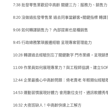
7:38 批發零售業歡迎中高齡 關鍵三力：服務力、銷售
8:20 沒做過批發零售業 過去同事當顧客+關鍵指標 轉
9:08 如何轉譯銷售力？ 內部提案也是種銷售
9:45 行政總務繁瑣搬遷經驗 呈現專案管理能力
10:28 轉譯過去經驗別忘了關鍵數字 門市業績，呈現銷
11:09 作業員如何展現專業力？與工程師協調、建立SO
12:44 企業最擔心中高齡問題：倚老賣老 年輕類似經
14:53 運動習慣展現好體力 會用數位支付、通訊軟體秀
16:32 大夜班缺人！中高齡快速上工解方