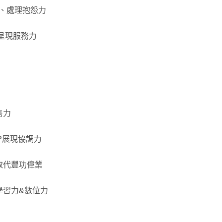
力、處理抱怨力
譯呈現服務力
售力
P展現協調力
驗取代豐功偉業
學習力&數位力