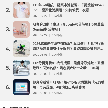
115年5-6月統一發票中獎號碼，千萬獎號38548
2.
029！發票兌獎期限、如何領獎一次看
2026.07.27 ｜ 104小編
AI真的改變了生活？Google報告解密1,500萬筆
3.
Gemini對話真相！
2026.07.29 ｜ 104小編
2026城鎮韌性防空演習8/7-8/13舉行！北中行動
4.
網路降速演練有什麼限制？演習時間及管制注意
事項整理
2026.08.03 ｜ 104小編
115分科測驗8/3公告成績！最低錄取分數、五標
5.
級距、回流名額、填志願攻略一次看｜104落點
分析
2026.08.03 ｜ 104小編
你真的看懂JD了嗎？解析矽谷求職邏輯「先有職
6.
缺，再有履歷」4區塊找出高薪籌碼
2026.08.03 ｜ 104小編