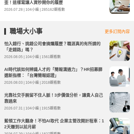
歪！這樣寫讓人資秒開你的履歷
2026.07.28 | 104小編 | 285162觀看數
職場大小事
更多訂閱內容
怕入錯行、挑錯公司會搞爛履歷？職涯真的有所謂的
「走錯路」嗎？
2026.08.05 | 104小編 | 1561觀看數
AI時代該如何辨識人才的「簡報溝通力」？HR招募篩
選新指標：「台灣簡報認證」
2026.08.03 | 104小編 | 2018觀看數
光靠社交手腕留不住人脈！3步價值分析，讓貴人自己
靠過來
2026.07.31 | 104小編 | 1915觀看數
藍領工作大翻身！不怕AI取代 企業主管改開計程車：1
2天賺到以前月薪
2026.07.29 | 104小編 | 1827觀看數