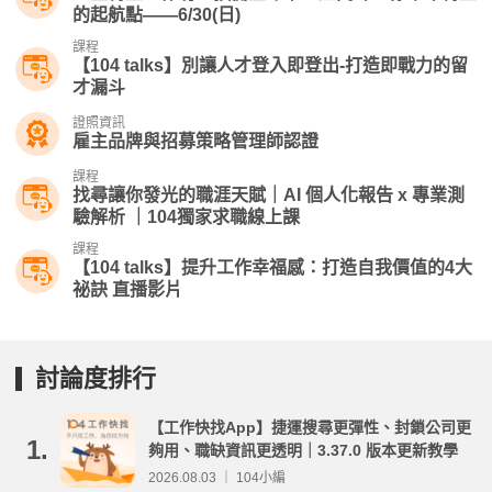
的起航點——6/30(日)
課程
【104 talks】別讓人才登入即登出-打造即戰力的留
才漏斗
證照資訊
雇主品牌與招募策略管理師認證
課程
找尋讓你發光的職涯天賦｜AI 個人化報告 x 專業測
驗解析 ｜104獨家求職線上課
課程
【104 talks】提升工作幸福感：打造自我價值的4大
祕訣 直播影片
討論度排行
【工作快找App】捷運搜尋更彈性、封鎖公司更
1.
夠用、職缺資訊更透明｜3.37.0 版本更新教學
2026.08.03 ｜ 104小編