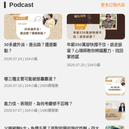
Podcast
更多訂閱內容
30多歲外派，是出路？還是斷
年薪350萬卻快撐不住，該走該
點？
留？心理師教你辨識壓力、找回
掌控感
2026.07.24 | 104小編
2026.07.20 | 104小編
哪三種主管可能被部屬霸凌？
2026.07.16 | 104小編 | 2005觀看數
能力佳、表現好，為何考績慘不忍睹？
2026.07.07 | 104小編 | 1480觀看數
父親被騙9次、負債千萬？面對狡猾的現代詐騙，四大