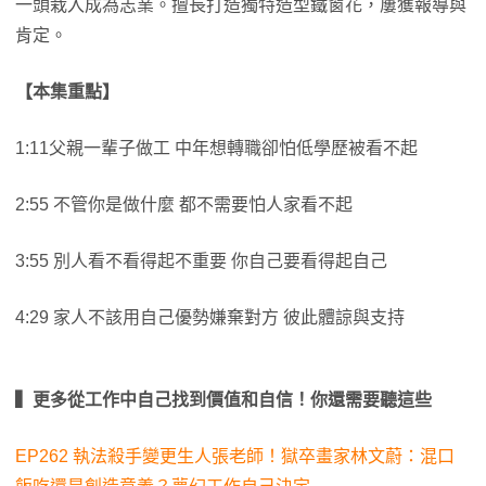
一頭栽入成為志業。擅長打造獨特造型鐵窗花，屢獲報導與
肯定。
【本集重點】
1:11父親一輩子做工 中年想轉職卻怕低學歷被看不起
2:55 不管你是做什麼 都不需要怕人家看不起
3:55 別人看不看得起不重要 你自己要看得起自己
4:29 家人不該用自己優勢嫌棄對方 彼此體諒與支持
▍更多從工作中自己找到價值和自信！你還需要聽這些
EP262 執法殺手變更生人張老師！獄卒畫家林文蔚：混口