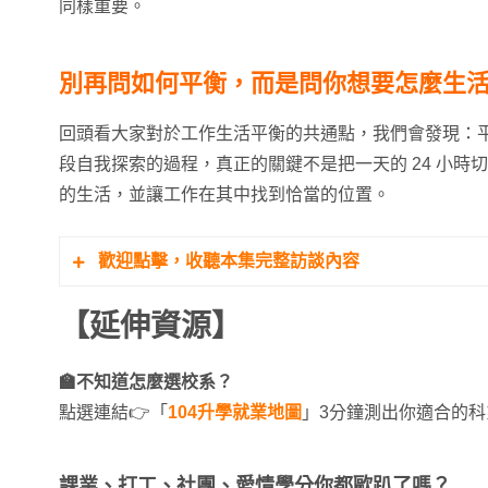
同樣重要。
別再問如何平衡，而是問你想要怎麼生
回頭看大家對於工作生活平衡的共通點，我們會發現：
段自我探索的過程，真正的關鍵不是把一天的 24 小時
的生活，並讓工作在其中找到恰當的位置。
歡迎點擊，收聽本集完整訪談內容
【延伸資源】
🏫不知道怎麼選校系？
點選連結👉「
104升學就業地圖
」3分鐘測出你適合的科
課業、打工、社團、愛情學分你都歐趴了嗎？