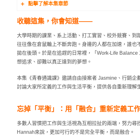
點擊了解本集章節
收聽這集，你會知道——
03:26 大學探索期忙什麼 課業社團實習打工樣樣來
17:28 WLB 的三要素：體力、能力、時間管理大師
大學時期的課業、系上活動、打工實習、校外競賽、到
25:43 勇敢不加班 將生活正式放進行事曆
往往像在倉鼠輪上不斷奔跑。身邊的人都在加速，誰也
29:20 想自由接案 先培養專業與經驗
拋在後頭。於是在追趕的日常裡，「Work-Life Bala
36:39 「年輕就該多拼一點」？別再被長輩的勸世
想追求、卻難以真正達到的夢想。
本集《青春通識課》邀請自由接案者 Jasmine、行銷企劃
討論大家所定義的工作與生活平衡，提供各自重新理解
忘掉「平衡」：用「融合」重新定義工
多數人習慣把工作與生活視為互相拉扯的兩端，努力尋
Hannah來說，更加可行的不是完全平衡，而是融合。