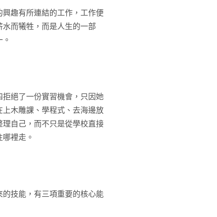
的興趣有所連結的工作，工作便
薪水而犧牲，而是人生的一部
一。
大四拒絕了一份實習機會，只因她
在上木雕課、學程式、去海邊放
整理自己，而不只是從學校直接
往哪裡走。
得來的技能，有三項重要的核心能