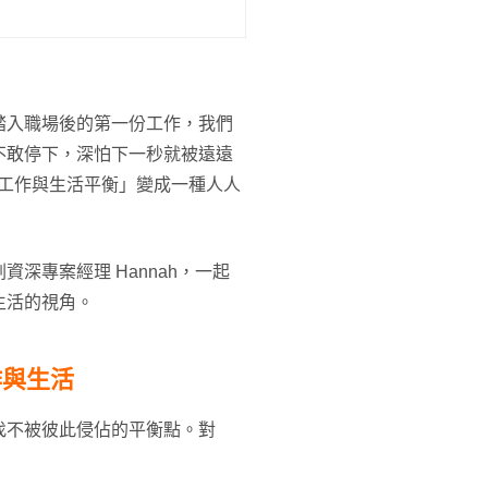
？
踏入職場後的第一份工作，我們
不敢停下，深怕下一秒就被遠遠
nce 工作與生活平衡」變成一種人人
語綁架了！
資深專案經理 Hannah，一起
生活的視角。
作與生活
找不被彼此侵佔的平衡點。對