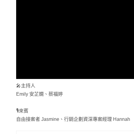
🎤主持人
Emily 安芷嫻、蔡福婷
🎙來賓
自由接案者 Jasmine、行銷企劃資深專案經理 Hannah