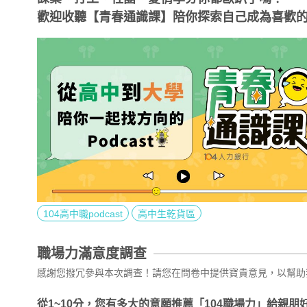
歡迎收聽【青春通識課】陪你探索自己成為喜歡
104高中職podcast
高中生乾貨區
職場力滿意度調查
感謝您撥冗參與本次調查！請您在問卷中提供寶貴意見，以幫助
從1~10分，您有多大的意願推薦「104職場力」給親朋