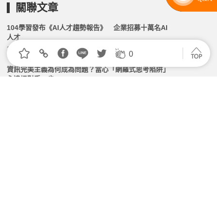
關聯文章
104學習發布《AI人才趨勢報告》 企業招募十萬名AI
人才
2026.06.24 | 104小編 | 3099觀看數
0
資訊完美主義為何成為問題？當心「網羅式思考陷阱」
永遠慢對手一步
2026.05.07 | 104小編 | 2612觀看數
如何讓履歷脫穎而出？「領思英檢」助你展現真實英語
力，讓HR一眼相中你
2026.03.02 | 104小編 | 17074觀看數
畢業季來臨！大批社會新鮮人湧入 研究揭「讀這科系」
最容易找到工作
2026.07.06 | 104小編 | 2006觀看數
不再只看影片！AI如何顛覆企業培訓？「圍繞AI設計學
習體驗」成2026職場新顯學
2026.07.31 | 104小編 | 1281觀看數