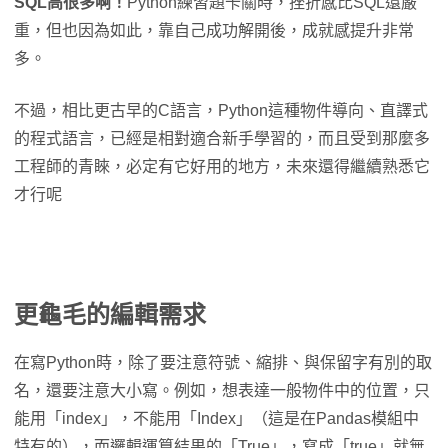
SQL高很多啊！
Python練習題卡關時，挫折感比SQL還嚴
重，但也因為如此，靠自己成功解開後，成就感提升非常
多。
不過，相比更古早的C語言，Python這種物件導向、直譯式
的程式語言，已經是相對適合新手學習的，而且受到那麼多
工程師的青睞，必定有它好用的地方，未來還得繼續熟悉它
才行呢
更龜毛的編輯需求
在寫Python時，除了要注意符號、縮排、與保留字有別的取
名，還要注意大小寫。例如，想表達一般物件中的位置，只
能用「index」，不能用「Index」（這是在Pandas模組中
特有的），而邏輯運算結果的「True」，寫成「true」就無