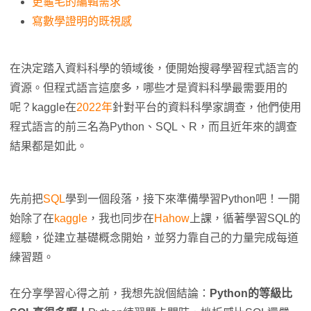
更龜毛的編輯需求
寫數學證明的既視感
在決定踏入資料科學的領域後，便開始搜尋學習程式語言的
資源。但程式語言這麼多，哪些才是資料科學最需要用的
呢？kaggle在
2022年
針對平台的資料科學家調查，他們使用
程式語言的前三名為Python、SQL、R，而且近年來的調查
結果都是如此。
先前把
SQL
學到一個段落，接下來準備學習Python吧！一開
始除了在
kaggle
，我也同步在
Hahow
上課，循著學習SQL的
經驗，從建立基礎概念開始，並努力靠自己的力量完成每道
練習題。
在分享學習心得之前，我想先說個結論：
Python的等級比