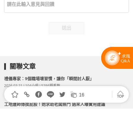
送出
關聯文章
禮儀專家：9個職場壞習慣，讓你「瞬間討人厭」
2026.03.21 | 104小編 | 5386觀看數
16
工地遭師傅摸屁股！她求助老闆無門 過來人曝實用建議
2026.04.01 | 104小編 | 2366觀看數
以為很和善！職場最常講「2句話」竟成地雷 她嚇喊：