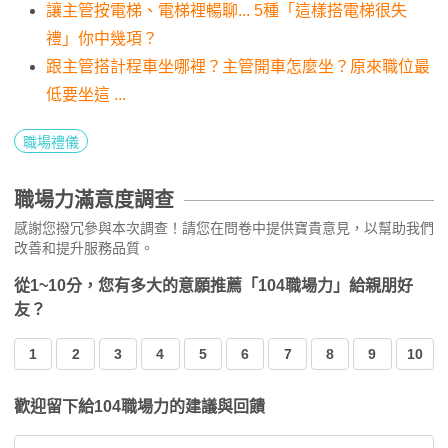
讓主管按電梯、電梯裡暢聊... 5種「這樣搭電梯很失
禮」你中幾項？
跟主管搭計程車坐哪裡？主管開車怎麼坐？原來職位最
低要坐這 ...
職場禮儀
職場力滿意度調查
感謝您撥冗參與本次調查！請您在問卷中提供寶貴意見，以幫助我們
改善和提升服務品質。
從1~10分，您有多大的意願推薦「104職場力」給親朋好
友？
1
2
3
4
5
6
7
8
9
10
歡迎留下給104職場力的建議與回饋