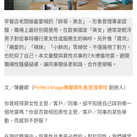
早餐店老闆娘最愛喊的「帥哥、美女」，形象管理專家提
醒，職場上最好別隨便用。在歐美國家「美女」通常是輕浮
男子對從事特種行業女性或服務生的稱呼，另外像「寶貝」
「親愛的」「辣妹」「小鮮肉」等綽號，不僅蔑視了對方，
也貶抑了自己。本文彙整與異性共事的7大禮儀地雷，避開
職場性騷擾疑慮，讓同事關係更和諧、合作更順暢。
文／陳麗卿（
Perfect Image陳麗卿形象管理學院
創辦人）
你曾經得罪女性主管／客戶／同事，卻不知道自己踩到哪一
個地雷嗎？你是否曾經因男性主管／客戶／同事的某些舉
動，而感到不舒服？
在現代職場中，與異性共事是必然的，對於同性，我們通常