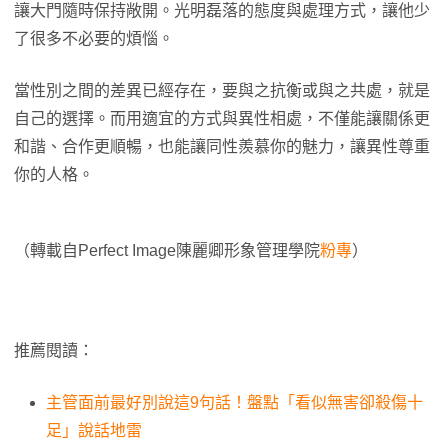
讓大門隨時保持敞開。光明磊落的態度與處理方式，讓他少
了很多不必要的煩惱。
當性別之間的差異已經存在，要與之抗衡或與之共處，就是
自己的選擇。而用適宜的方式與異性相處，不僅能讓關係更
和諧、合作更順暢，也能讓同性羨慕你的魅力，讓異性尊重
你的人格。
（轉載自Perfect Image陳麗卿形象管理學院
粉專
）
推薦閱讀：
主管面前最好別說這9句話！盤點「看似無害卻殺傷十
足」說話地雷