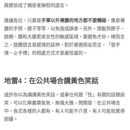
肩膀就成了親密者撫慰的語言。
建議各位，只要是
手掌以外裸露的地方都不要觸碰
，像是裸
露的手臂、膀子等等，以免造成誤會。另外，頭髮到脖子、
臉頰、腰和大腿更是女性的敏感區域，要避免才好。總而言
之，肢體語言是感情的延伸，對於普通朋友而言，「發乎
情，止乎禮」的相處方式才是最恰當的。
地雷4：在公共場合講黃色笑話
或許你以為講講黃色笑話，或拿任何跟「性」有關的話題說
笑，可以化解嚴肅氣氛、無傷大雅，問題是：在公共場合
中，各式各樣的人都有，有人可能不介意，有人可能就覺得
困擾。