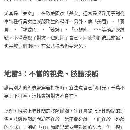
尤其是「美女」，在歐美國家「美女」通常是輕浮男子對從
事特種行業女性或服務生的稱呼。另外，像「美眉」、「寶
貝」、「親愛的」、「辣妹」、「小鮮肉」⋯⋯等稱謂或綽
號，不僅蔑視了對方，也貶抑了自己。即使你們彼此熟識，
也喜歡這個稱呼，在公共場合仍要避免。
地雷3：不當的視覺、肢體接觸
讚美別人的外表或穿著打扮時，宜注意自己的目光，千萬不
要上下打量，這樣會讓對方不自在。
此外，職場上異性間的肢體碰觸，往往會被冠上性騷擾的罪
名。肢體碰觸的問題不在於「能不能碰觸」，而在於「碰觸
的方式」：例如「拍」肩膀是戰友與鼓勵的語言，但「摸」