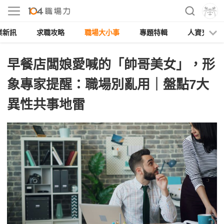
業新訊
求職攻略
職場大小事
專題特輯
人資充電
早餐店闆娘愛喊的「帥哥美女」，形
象專家提醒：職場別亂用｜盤點7大
異性共事地雷