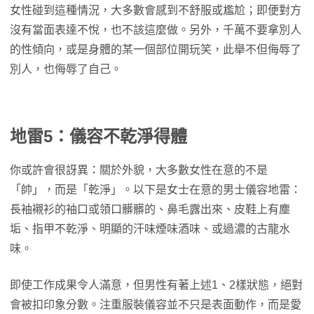
女性碰到這種情況，大多數會感到不舒服或尷尬；即便對方
沒有當面表達不悅，也不該這麼做。另外，千萬不要拿別人
的性傾向，或是身體的某一個部位開玩笑，此舉不但侮辱了
別人，也侮辱了自己。
地雷5：儀容不乾淨得體
你或許會很訝異：關於外貌，大多數女性在意的不是
「帥」，而是「乾淨」。以下是女士在意的男士儀容地雷：
長袖襯衫的袖口或領口髒髒的、鼻毛露出來、皮鞋上有塵
垢、指甲不乾淨、明顯的汗味煙味酒味、或過濃的古龍水
味。
即使工作成果令人滿意，但男性有著上述1、2樣狀態，絕對
會被扣印象分數。注重服裝儀容並不只是表面動作，而是愛