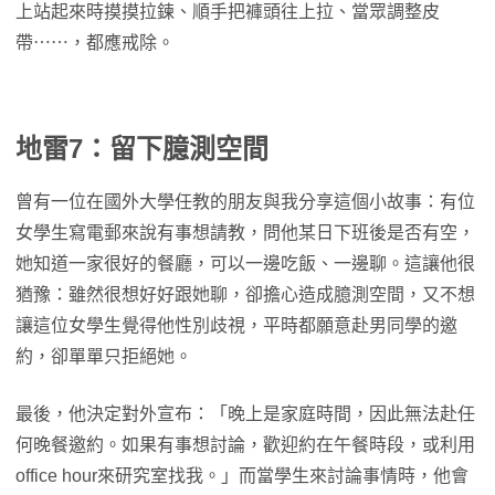
上站起來時摸摸拉鍊、順手把褲頭往上拉、當眾調整皮
帶⋯⋯，都應戒除。
地雷7：留下臆測空間
曾有一位在國外大學任教的朋友與我分享這個小故事：有位
女學生寫電郵來說有事想請教，問他某日下班後是否有空，
她知道一家很好的餐廳，可以一邊吃飯、一邊聊。這讓他很
猶豫：雖然很想好好跟她聊，卻擔心造成臆測空間，又不想
讓這位女學生覺得他性別歧視，平時都願意赴男同學的邀
約，卻單單只拒絕她。
最後，他決定對外宣布：「晚上是家庭時間，因此無法赴任
何晚餐邀約。如果有事想討論，歡迎約在午餐時段，或利用
office hour來研究室找我。」而當學生來討論事情時，他會