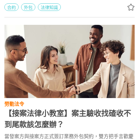
分期付款方式進行專案。
合約
外包
法律知識
勞動法令
【接案法律小教室】案主驗收找碴收不
到尾款該怎麼辦？
當發案方與接案方正式簽訂業務外包契約，雙方把手言歡慶