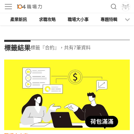
產業新訊
求職攻略
職場大小事
專題特輯
人
標籤結果
標籤『合約』，共有7筆資料