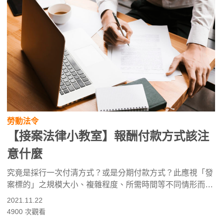
勞動法令
【接案法律小教室】報酬付款方式該注
意什麼
究竟是採行一次付清方式？或是分期付款方式？此應視「發
案標的」之規模大小、複雜程度、所需時間等不同情形而
定，若是短時間內即能完成者，一般會採一次付清方式結
2021.11.22
案；但若是非短時間內且需投入相對較高的人力物力成本始
4900
次觀看
能完成者，對接案方而言，因承受較高的風險，一般會採行