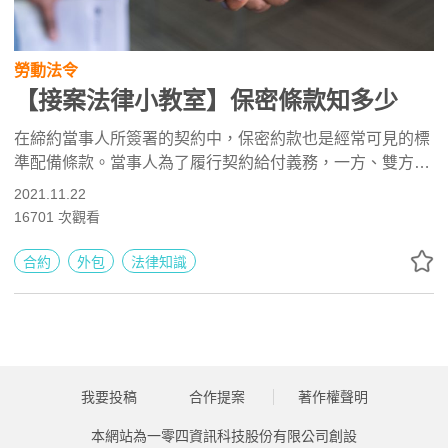
勞動法令
【接案法律小教室】保密條款知多少
在締約當事人所簽署的契約中，保密約款也是經常可見的標
準配備條款。當事人為了履行契約給付義務，一方、雙方或
多方常有需要揭露屬於自己所有的機密資料予他方，此時，
2021.11.22
接收機密資料的一方，自然需負起保密義務，始能保護揭露
16701
次觀看
方的權益。簡言之，接收方僅能在契約明示的授權範圍內使
用，不得擅自公開或洩漏予不知或無權知悉之人。
合約
外包
法律知識
我要投稿
合作提案
著作權聲明
本網站為一零四資訊科技股份有限公司創設