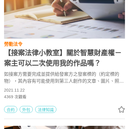
勞動法令
【接案法律小教室】關於智慧財產權－
案主可以二次使用我的作品嗎？
如接案方需要完成並提供給發案方之發案標的（約定標的
物），其內容有可能使用到第三人創作的文章、圖片、照
片、影片、電腦程式，或商標、專利技術等智慧財產權，發
2021.11.22
案方為了避免自己將來惹禍上身，通常會透過契約約定，要
4369
次觀看
求接案方需保證該等內容的來源，具有正當合法權源。
合約
外包
法律知識