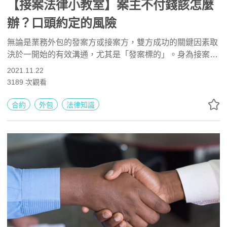
【接案法律小教室】案主不付錢該怎麼
辦？口頭約定的風險
無論是業務外包的發案方或接案方，雙方成功的關鍵因素取
決於一開始的有效溝通，尤其是「發案標的」。身為接案方
的你，一定要在雙方握手敲定前，與發案方確認「發案標
2021.11.22
的」之範疇，並將之白紙黑字載明於契約或其他可資證明的
3189
次觀看
溝通平台或通訊軟體中，千萬不要僅口頭說說就貿然開工
了！
合約
外包
法律知識