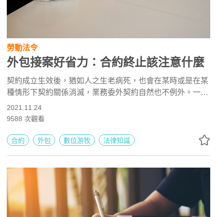
勞動法令
外包接案好省力：合約終止該注意什麼
契約成立生效後，猶如人之生老病死，也會在某時或是在某
種情形下契約關係消滅，業務委外契約自然也不例外。一般
人可能看過契約條款中載有「解除」或「終止」二字，它們
2021.11.24
是法律專有名詞。
9588
次觀看
合約
外包
數位游牧
法律知識