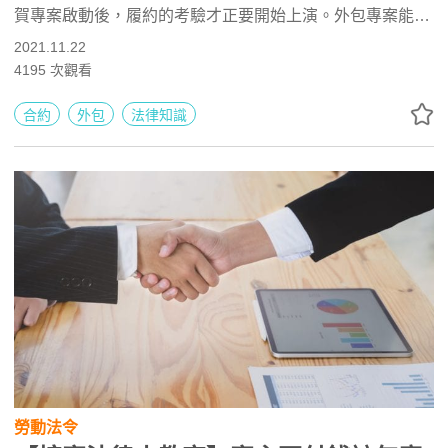
賀專案啟動後，履約的考驗才正要開始上演。外包專案能否
順利結案，一方面繫於接案方是否按照約定進度交付標的物
2021.11.22
予發案方。另一方面，驗收的球到了發案方手上，會不會又
4195
次觀看
被丟了回去，取決於發案方是否驗收合格。倘若發案方到處
找碴或拖延驗收，甚至拒不驗收，接案方遲遲收不到驗收尾
合約
外包
法律知識
款該怎麼辦呢？
勞動法令