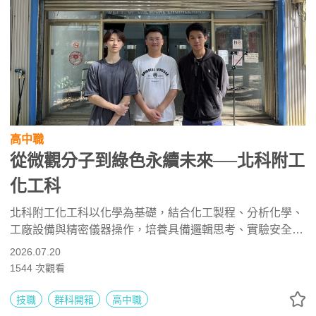
高中職
從微觀分子到綠色永續未來──北科附工
化工科
北科附工化工科以化學為基礎，結合化工製程、分析化學、
工廠設備與精密儀器操作，培養具備邏輯思考、實驗安全與
實務能力的技術人才。課程涵蓋化學與化工證照輔導、技藝
2026.07.20
競賽、產學合作及生技藥廠實習，升學可銜接化工、材料與
1544
次觀看
相關科系，未來也能投入半導體、生技醫藥、製程工程與綠
色永續產業。
技職
群科開箱
高中職