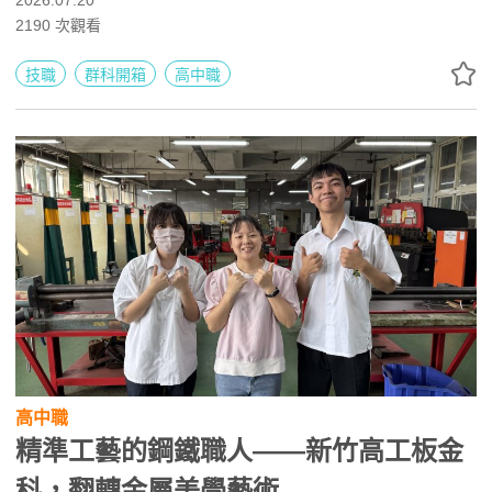
2026.07.20
訪、專題製作、POS操作及證照培訓累積實務經驗，未來可
2190
次觀看
升學航運管理、企管、國貿與財金等科系，或投入航運、物
流、報關、行政與行銷產業。
技職
群科開箱
高中職
高中職
精準工藝的鋼鐵職人——新竹高工板金
科，翻轉金屬美學藝術