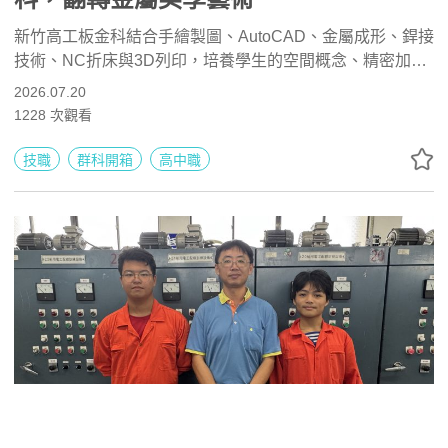
新竹高工板金科結合手繪製圖、AutoCAD、金屬成形、銲接
技術、NC折床與3D列印，培養學生的空間概念、精密加工
及獨立製作能力。學生可考取金屬成形與電腦輔助製圖證
2026.07.20
照，未來能升學機械、工業設計及材料相關科系，或投入半
1228
次觀看
導體、精密製造、航空修護與設備工程產業。
技職
群科開箱
高中職