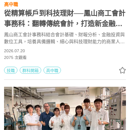
高中職
從精算帳戶到科技理財──鳳山商工會計
事務科：翻轉傳統會計，打造新金融時
代的數據職人
鳳山商工會計事務科結合會計基礎、財報分析、金融投資與
數位工具，培養具備邏輯、細心與科技理財能力的商業人
才。學生可考取會計資訊、電腦軟體應用與門市服務證照，
2026.07.20
並透過專題研究、產業參訪及國稅局志工累積實務經驗，未
2075
次觀看
來可升學會計、財金、企管等科系，或投入會計師事務所、
金融、零售與行政相關工作。
技職
群科開箱
高中職