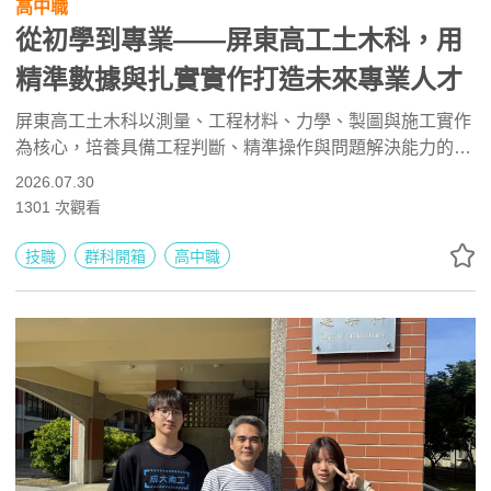
高中職
從初學到專業——屏東高工土木科，用
精準數據與扎實實作打造未來專業人才
屏東高工土木科以測量、工程材料、力學、製圖與施工實作
為核心，培養具備工程判斷、精準操作與問題解決能力的人
才。學生可學習砌磚、鋼筋、模板、鷹架組立及無人機測
2026.07.30
量，並挑戰測量丙級與工程測量乙級證照。未來可升學土
1301
次觀看
木、營建、水土保持與空間資訊相關科系，或投入測量、監
工、施工管理及公共工程等領域。
技職
群科開箱
高中職