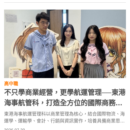
高中職
不只學商業經營，更學航運管理──東港
海事航管科，打造全方位的國際商務與
海運物流人才
東港海事航運管理科以商業管理為核心，結合國際物流、海
運學、運輸學、會計、行銷與資訊實作，培養具備商業思
維、國際視野與問題解決能力的人才。學生可透過職場參