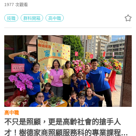
服務相關證照，並透過活體照護與跨科實作累積經驗。未來
1977
次觀看
可升學寵物保健、水產養殖與動物科學等科系，或投入寵物
美容、旅館、文創及創業市場。
技職
群科開箱
高中職
高中職
不只是照顧，更是高齡社會的搶手人
才！樹德家商照顧服務科的專業課程與