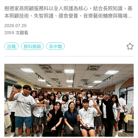
職涯發展
樹德家商照顧服務科以全人照護為核心，結合長照知識、基
本照顧技術、失智照護、膳食營養、音樂藝術輔療與職場實
習，培養具備專業技能、同理心與安全意識的照護人才。學
2026.07.20
生可考取照顧服務員、CPR與電腦軟體證照，未來能升學護
2059
次觀看
理、社工、幼保與高齡照護相關科系，或投入日照中心、居
家服務、長照機構及銀髮產業。
技職
群科開箱
高中職