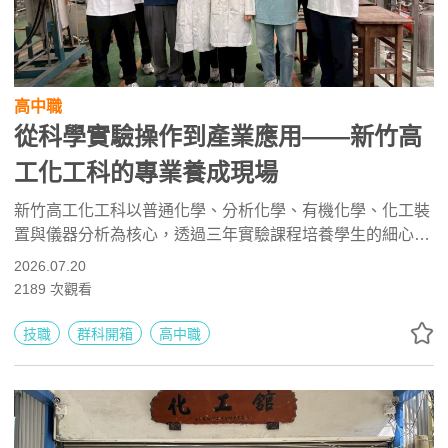
高中職
從科學實驗操作到產業應用——新竹高
工化工科的專業養成現場
新竹高工化工科以普通化學、分析化學、有機化學、化工裝
置與儀器分析為核心，透過三年實驗課程培養學生的細心、
耐心、精準操作及安全意識。學生可參與維他命C檢定、技
2026.07.20
藝競賽與專業實作，未來能升學化學工程、應用化學、食品
2189
次觀看
科學與環境工程，並投入半導體、材料、生技、食品檢驗及
環境產業。
技職
群科開箱
高中職