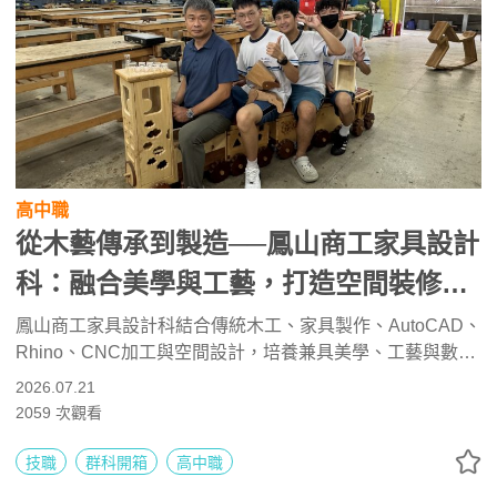
高中職
從木藝傳承到製造──鳳山商工家具設計
科：融合美學與工藝，打造空間裝修的
設計職人
鳳山商工家具設計科結合傳統木工、家具製作、AutoCAD、
Rhino、CNC加工與空間設計，培養兼具美學、工藝與數位
製造能力的設計人才。學生可考取家具木工丙級與乙級證
2026.07.21
照，並透過專題製作、競賽與產業參訪累積實務經驗。未來
2059
次觀看
可升學工業設計、木材科學、建築與營建相關科系，或投入
家具設計、室內裝修、建築及海外家具產業。
技職
群科開箱
高中職