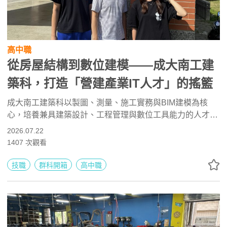
高中職
從房屋結構到數位建模——成大南工建
築科，打造「營建產業IT人才」的搖籃
成大南工建築科以製圖、測量、施工實務與BIM建模為核
心，培養兼具建築設計、工程管理與數位工具能力的人才。
學生可學習Revit、AutoCAD、建築結構與工程估算，並透
2026.07.22
過證照、專題及競賽累積實作經驗。未來可升學建築、土
1407
次觀看
木、營建與室內設計等科系，或投入建築師事務所、工程管
理、BIM建模及職安相關工作。
技職
群科開箱
高中職