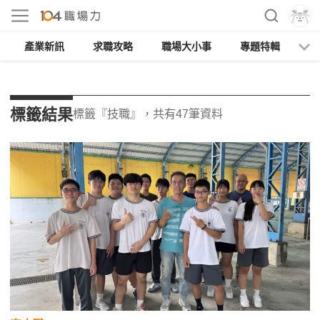
產業新訊
求職攻略
職場大小事
專題特輯
人
標籤結果
標籤『技職』，共有47筆資料