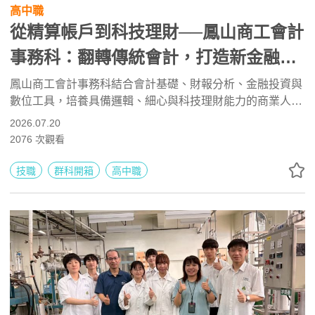
高中職
從精算帳戶到科技理財──鳳山商工會計
事務科：翻轉傳統會計，打造新金融時
代的數據職人
鳳山商工會計事務科結合會計基礎、財報分析、金融投資與
數位工具，培養具備邏輯、細心與科技理財能力的商業人
才。學生可考取會計資訊、電腦軟體應用與門市服務證照，
2026.07.20
並透過專題研究、產業參訪及國稅局志工累積實務經驗，未
2076
次觀看
來可升學會計、財金、企管等科系，或投入會計師事務所、
金融、零售與行政相關工作。
技職
群科開箱
高中職