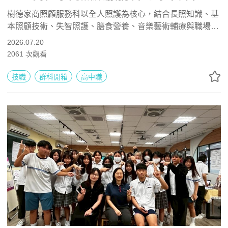
職涯發展
樹德家商照顧服務科以全人照護為核心，結合長照知識、基
本照顧技術、失智照護、膳食營養、音樂藝術輔療與職場實
習，培養具備專業技能、同理心與安全意識的照護人才。學
2026.07.20
生可考取照顧服務員、CPR與電腦軟體證照，未來能升學護
2061
次觀看
理、社工、幼保與高齡照護相關科系，或投入日照中心、居
家服務、長照機構及銀髮產業。
技職
群科開箱
高中職