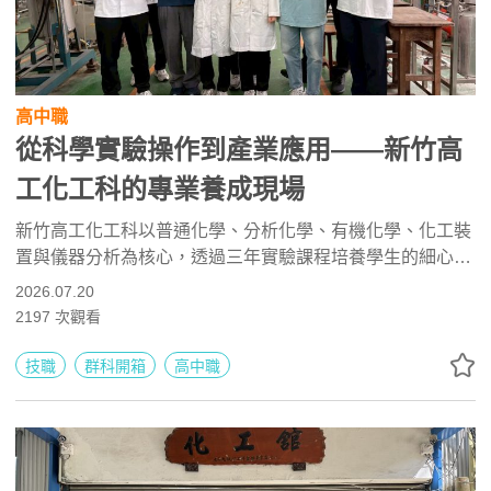
高中職
從科學實驗操作到產業應用——新竹高
工化工科的專業養成現場
新竹高工化工科以普通化學、分析化學、有機化學、化工裝
置與儀器分析為核心，透過三年實驗課程培養學生的細心、
耐心、精準操作及安全意識。學生可參與維他命C檢定、技
2026.07.20
藝競賽與專業實作，未來能升學化學工程、應用化學、食品
2197
次觀看
科學與環境工程，並投入半導體、材料、生技、食品檢驗及
環境產業。
技職
群科開箱
高中職