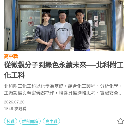
高中職
從微觀分子到綠色永續未來──北科附工
化工科
北科附工化工科以化學為基礎，結合化工製程、分析化學、
工廠設備與精密儀器操作，培養具備邏輯思考、實驗安全與
實務能力的技術人才。課程涵蓋化學與化工證照輔導、技藝
2026.07.20
競賽、產學合作及生技藥廠實習，升學可銜接化工、材料與
1548
次觀看
相關科系，未來也能投入半導體、生技醫藥、製程工程與綠
色永續產業。
技職
群科開箱
高中職