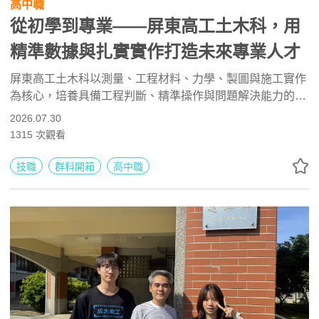
高中職
從初學到專業——屏東高工土木科，用
精準數據與扎實實作打造未來專業人才
屏東高工土木科以測量、工程材料、力學、製圖與施工實作
為核心，培養具備工程判斷、精準操作與問題解決能力的人
才。學生可學習砌磚、鋼筋、模板、鷹架組立及無人機測
2026.07.30
量，並挑戰測量丙級與工程測量乙級證照。未來可升學土
1315
次觀看
木、營建、水土保持與空間資訊相關科系，或投入測量、監
工、施工管理及公共工程等領域。
技職
群科開箱
高中職