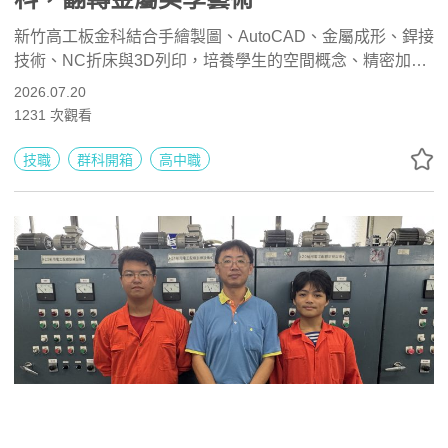
新竹高工板金科結合手繪製圖、AutoCAD、金屬成形、銲接
技術、NC折床與3D列印，培養學生的空間概念、精密加工
及獨立製作能力。學生可考取金屬成形與電腦輔助製圖證
2026.07.20
照，未來能升學機械、工業設計及材料相關科系，或投入半
1231
次觀看
導體、精密製造、航空修護與設備工程產業。
技職
群科開箱
高中職