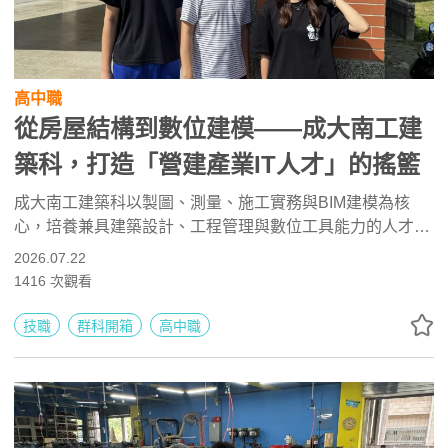
高中職
從房屋結構到數位建模——成大南工建
築科，打造「營建產業IT人才」的搖籃
成大南工建築科以製圖、測量、施工實務與BIM建模為核
心，培養兼具建築設計、工程管理與數位工具能力的人才。
學生可學習Revit、AutoCAD、建築結構與工程估算，並透
2026.07.22
過證照、專題及競賽累積實作經驗。未來可升學建築、土
1416
次觀看
木、營建與室內設計等科系，或投入建築師事務所、工程管
理、BIM建模及職安相關工作。
技職
群科開箱
高中職