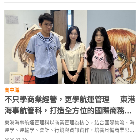
高中職
不只學商業經營，更學航運管理──東港
海事航管科，打造全方位的國際商務與
海運物流人才
東港海事航運管理科以商業管理為核心，結合國際物流、海
運學、運輸學、會計、行銷與資訊實作，培養具備商業思
維、國際視野與問題解決能力的人才。學生可透過職場參