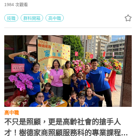
服務相關證照，並透過活體照護與跨科實作累積經驗。未來
1984
次觀看
可升學寵物保健、水產養殖與動物科學等科系，或投入寵物
美容、旅館、文創及創業市場。
技職
群科開箱
高中職
高中職
不只是照顧，更是高齡社會的搶手人
才！樹德家商照顧服務科的專業課程與