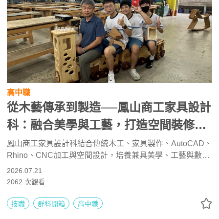
高中職
從木藝傳承到製造──鳳山商工家具設計
科：融合美學與工藝，打造空間裝修的
設計職人
鳳山商工家具設計科結合傳統木工、家具製作、AutoCAD、
Rhino、CNC加工與空間設計，培養兼具美學、工藝與數位
製造能力的設計人才。學生可考取家具木工丙級與乙級證
2026.07.21
照，並透過專題製作、競賽與產業參訪累積實務經驗。未來
2062
次觀看
可升學工業設計、木材科學、建築與營建相關科系，或投入
家具設計、室內裝修、建築及海外家具產業。
技職
群科開箱
高中職