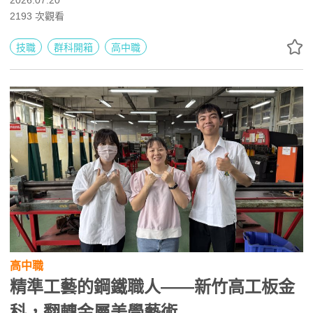
2026.07.20
訪、專題製作、POS操作及證照培訓累積實務經驗，未來可
2193
次觀看
升學航運管理、企管、國貿與財金等科系，或投入航運、物
流、報關、行政與行銷產業。
技職
群科開箱
高中職
高中職
精準工藝的鋼鐵職人——新竹高工板金
科，翻轉金屬美學藝術