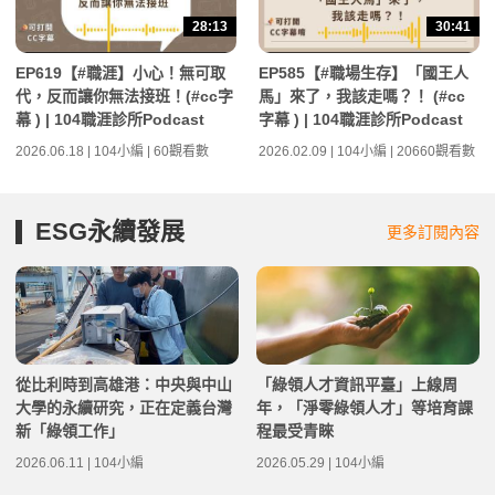
28:13
30:41
EP619【#職涯】小心！無可取
EP585【#職場生存】「國王人
代，反而讓你無法接班！(#cc字
馬」來了，我該走嗎？！ (#cc
幕 ) | 104職涯診所Podcast
字幕 ) | 104職涯診所Podcast
2026.06.18 | 104小編 | 60觀看數
2026.02.09 | 104小編 | 20660觀看數
ESG永續發展
更多訂閱內容
從比利時到高雄港：中央與中山
「綠領人才資訊平臺」上線周
大學的永續研究，正在定義台灣
年，「淨零綠領人才」等培育課
新「綠領工作」
程最受青睞
2026.06.11 | 104小編
2026.05.29 | 104小編