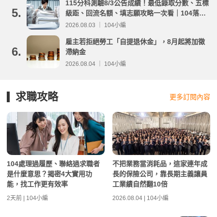
115分科測驗8/3公告成績！最低錄取分數、五標
5.
級距、回流名額、填志願攻略一次看｜104落點
分析
2026.08.03 ｜ 104小編
雇主若拒絕勞工「自提退休金」，8月起將加徵
6.
滯納金
2026.08.04 ｜ 104小編
求職攻略
更多訂閱內容
104處理過履歷、聯絡過求職者
不把業務當消耗品，這家連年成
是什麼意思？揭密4大實用功
長的保險公司，靠長期主義讓員
能，找工作更有效率
工業績自然翻10倍
2天前 | 104小編
2026.08.04 | 104小編