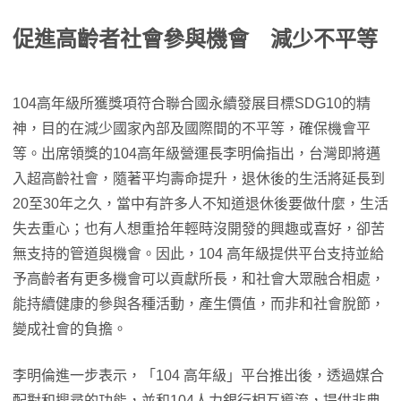
促進高齡者社會參與機會 減少不平等
104高年級所獲獎項符合聯合國永續發展目標SDG10的精
神，目的在減少國家內部及國際間的不平等，確保機會平
等。出席領獎的104高年級營運長李明倫指出，台灣即將邁
入超高齡社會，隨著平均壽命提升，退休後的生活將延長到
20至30年之久，當中有許多人不知道退休後要做什麼，生活
失去重心；也有人想重拾年輕時沒開發的興趣或喜好，卻苦
無支持的管道與機會。因此，104 高年級提供平台支持並給
予高齡者有更多機會可以貢獻所長，和社會大眾融合相處，
能持續健康的參與各種活動，產生價值，而非和社會脫節，
變成社會的負擔。
李明倫進一步表示，「104 高年級」平台推出後，透過媒合
配對和搜尋的功能，並和104人力銀行相互導流，提供非典