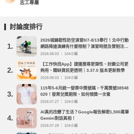
志工專屬
討論度排行
2026城鎮韌性防空演習8/7-8/13舉行！北中行動
1.
網路降速演練有什麼限制？演習時間及管制注意
事項整理
2026.08.03 ｜ 104小編
【工作快找App】捷運搜尋更彈性、封鎖公司更
2.
夠用、職缺資訊更透明｜3.37.0 版本更新教學
2026.08.03 ｜ 104小編
115年5-6月統一發票中獎號碼，千萬獎號38548
3.
029！發票兌獎期限、如何領獎一次看
2026.07.27 ｜ 104小編
AI真的改變了生活？Google報告解密1,500萬筆
4.
Gemini對話真相！
2026.07.29 ｜ 104小編