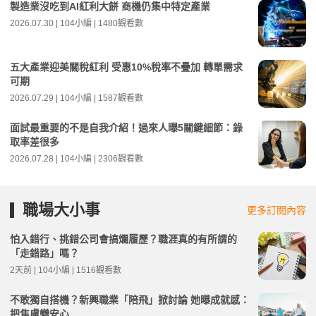
製造業沒吃到AI紅利大餅 商機仍集中特定產業
2026.07.30 | 104小編 | 1480觀看數
五大產業迎美關稅紅利 受惠10%稅率不疊加 轉單需求
可期
2026.07.29 | 104小編 | 1587觀看數
面試最重要的不是自我介紹！過來人曝5關鍵細節：錄
取率差很多
2026.07.28 | 104小編 | 2306觀看數
職場大小事
更多訂閱內容
怕入錯行、挑錯公司會搞爛履歷？職涯真的有所謂的
「走錯路」嗎？
2天前 | 104小編 | 1516觀看數
不敢獨自搭機？新興職業「陪飛」掀討論 她曝成就感：
把焦慮變安心