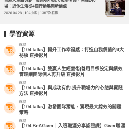
百歲人生新典範 | 金馬號小姐70歲變名師，開課240
場：退休生活從4個行動展開新價值
2026.04.28 | 104小編 | 1387觀看數
學習資源
課程
【104 talks】提升工作幸福感：打造自我價值的4大
祕訣 直播影片
課程
【104 talks】雙贏人生經營術|善用目標設定與績效
管理讓團隊個人再升級 直播影片
課程
【104 talks】與成功有約-提升職場力的心態與實踐
方法 直播影片
課程
【104 talks】激發團隊潛能，實現最大綜效的關鍵
策略
課程
【104 BeAGiver｜入班職涯分享認證課】Giver職涯