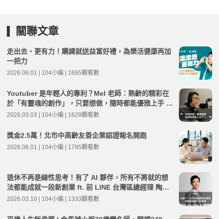
關聯文章
走出去、更有力！購課就送益富好禮，為樂活健康再加
一把力
2026.06.01 | 104小編 | 1695觀看數
Youtuber 是年輕人的專利？Mel 老師：熟齡的精彩在
於「有靈魂的創作」，只要想做，隨時都能優雅上手 ft.
104高年級老師 Mel | 高年級不打烊 x 用 AI 點亮第二人
2026.03.03 | 104小編 | 1629觀看數
生 EP262
獎金2.5萬！北市中高齡友善企業認證報名開跑
2026.06.01 | 104小編 | 1795觀看數
退休不再是線性思考！有了 AI 夥伴，所有不將就的想
法都能成就一段新創業 ft. 前 LINE 台灣區總經理 陶韻
智 | 高年級不打烊 x 用 AI 點亮第二人生 EP263
2026.03.10 | 104小編 | 1333觀看數