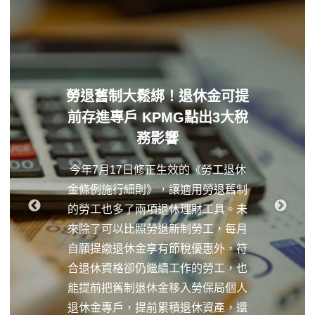
勞退舊制大鬆綁！退休金可提
前存進專戶 KPMG點出3大稅
務影響
今年7月17日修正生效的《勞工退休
金條例施行細則》，讓適用勞退舊制
的勞工也多了兩項退休理財工具。未
來除了可以比照勞退新制勞工，每月
自願提繳退休金享有節稅優惠外，符
合退休資格卻仍繼續工作的勞工，也
能提前把舊制退休金移入勞保局個人
退休金專戶，提前累積退休資產，還