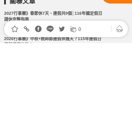
關聯文章
2027行事曆》春節休7天、連假共9個│116年國定假日
請休完整指南
2026.05.22 | 104小編 | 39138觀看數
0
2026行事曆》中秋+教師節連假休幾天？115年連假日
曆與請假攻略！
2026.06.11 | 104小編 | 325469觀看數
員工到職遇國定假日、例假日怎麼辦？「網路加退保」
就能輕鬆申報了！
2026.02.23 | 104小編 | 11876觀看數
端午送禮別踩稅務地雷！企業做錯一件事補稅又挨罰
2026.06.11 | 104小編 | 1515觀看數
喪假有幾天？多久要請完？兼職怎麼算喪假天數？｜勞
基法喪假QA
2026.02.24 | 104小編 | 149482觀看數