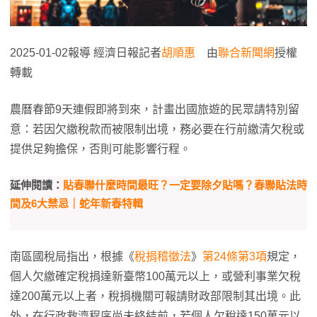
2025-01-02報導 經濟日報記者
胡順惠
由
聯合新聞網
授權
轉載
農曆春節9天連假即將到來，計畫出國旅遊的民眾請特別留
意：若因欠繳稅款而被限制出境，務必要在行前繳清欠稅或
提供足夠擔保，否則可能影響行程。
延伸閱讀：
貼春聯什麼時間最旺？一定要除夕貼嗎？春聯貼法時
間及6大禁忌｜蛇年新春特輯
南區國稅局指出，根據《
稅捐稽徵法
》
第24條第3項
規定，
個人欠繳確定稅捐達新臺幣100萬元以上，或營利事業欠稅
達200萬元以上者，稅捐機關可報請財政部限制其出境。此
外，在行政救濟程序尚未終結前，若個人欠稅達150萬元以