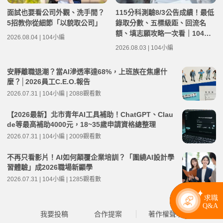
面試也要看公司外觀、洗手間？
115分科測驗8/3公告成績！最低
5招教你從細節「以貌取公司」
錄取分數、五標級距、回流名
額、填志願攻略一次看｜104落
2026.08.04 | 104小編
點分析
2026.08.03 | 104小編
安靜離職退潮？當AI滲透率達68%，上班族在焦慮什
麼？│2026員工C.E.O.報告
2026.07.31 | 104小編 | 2088觀看數
【2026最新】北市青年AI工具補助！ChatGPT、Clau
de等最高補助4000元，18~35歲申請資格總整理
2026.07.31 | 104小編 | 2009觀看數
不再只看影片！AI如何顛覆企業培訓？「圍繞AI設計學
習體驗」成2026職場新顯學
2026.07.31 | 104小編 | 1285觀看數
我要投稿
合作提案
著作權聲明