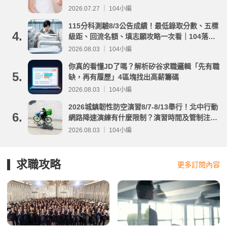
2026.07.27 ｜ 104小編
115分科測驗8/3公告成績！最低錄取分數、五標
4.
級距、回流名額、填志願攻略一次看｜104落點
分析
2026.08.03 ｜ 104小編
你真的看懂JD了嗎？解析矽谷求職邏輯「先有職
5.
缺，再有履歷」4區塊找出高薪籌碼
2026.08.03 ｜ 104小編
2026城鎮韌性防空演習8/7-8/13舉行！北中行動
6.
網路降速演練有什麼限制？演習時間及管制注意
事項整理
2026.08.03 ｜ 104小編
求職攻略
更多訂閱內容