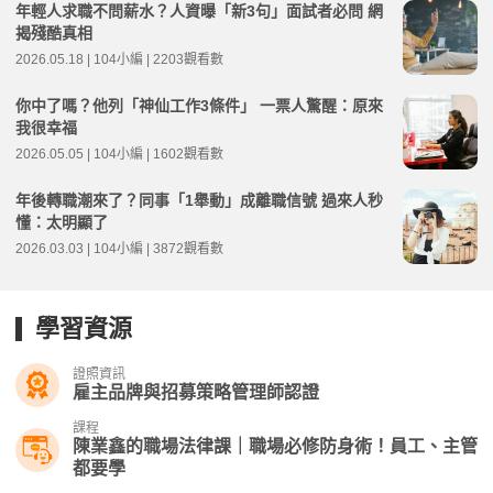
年輕人求職不問薪水？人資曝「新3句」面試者必問 網
揭殘酷真相
2026.05.18 | 104小編 | 2203觀看數
你中了嗎？他列「神仙工作3條件」 一票人驚醒：原來
我很幸福
2026.05.05 | 104小編 | 1602觀看數
年後轉職潮來了？同事「1舉動」成離職信號 過來人秒
懂：太明顯了
2026.03.03 | 104小編 | 3872觀看數
學習資源
證照資訊
雇主品牌與招募策略管理師認證
課程
陳業鑫的職場法律課｜職場必修防身術！員工、主管
都要學