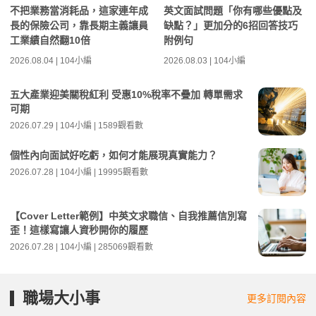
不把業務當消耗品，這家連年成
英文面試問題「你有哪些優點及
長的保險公司，靠長期主義讓員
缺點？」更加分的6招回答技巧
工業績自然翻10倍
附例句
2026.08.04 | 104小編
2026.08.03 | 104小編
五大產業迎美關稅紅利 受惠10%稅率不疊加 轉單需求
可期
2026.07.29 | 104小編 | 1589觀看數
個性內向面試好吃虧，如何才能展現真實能力？
2026.07.28 | 104小編 | 19995觀看數
【Cover Letter範例】中英文求職信、自我推薦信別寫
歪！這樣寫讓人資秒開你的履歷
2026.07.28 | 104小編 | 285069觀看數
職場大小事
更多訂閱內容