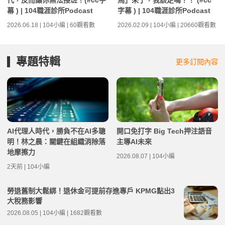
代，反而讓你無法接班！(#cc字
馬」來了，我該走嗎？！ (#cc
幕 ) | 104職涯診所Podcast
字幕 ) | 104職涯診所Podcast
2026.06.18 | 104小編 | 60觀看數
2026.02.09 | 104小編 | 20660觀看數
專題特輯
更多訂閱內容
AI代理人時代，勝負不在AI多聰
開口免打字 Big Tech押注語音
明！林之晨：關鍵在組織消除落
主導AI未來
地摩擦力
2026.08.07 | 104小編
2天前 | 104小編
勞退舊制大鬆綁！退休金可提前存進專戶 KPMG點出3
大稅務影響
2026.08.05 | 104小編 | 1682觀看數