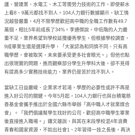
護、營建業、水電工、木工等需勞力技術的工作，即使薪水
上看8、9萬元都找不到人。104人力銀行數據顯示，缺工情
況越發嚴重，4月不限學歷歡迎高中職的全職工作數有49.7
萬個，相比5年前成長了34%。李通傑說，中低階的人力嚴
重不足，業界希望到學校延攬優秀學生，但根據學校調查，
9成畢業生還是選擇升學，「大家認為和同儕不同、只有高
職學歷，會被取笑，未來要承受更多社會眼光。」但他也點
出很現實的問題，進而觀察部分學生升學科大後，卻不見得
有提高多少實務技術能力，業界仍是苦於找不到人。
當缺工日益嚴峻、企業求才若渴，學歷的必要性或許不再是
進入好公司的關鍵。今年5月起，104人力銀行也與台積電慈
善基金會攜手推出於全國六縣市舉辦「高中職人才就業媒合
會」。「我們倡議幫學生找好的公司，歡迎高中職學生畢業
後直接進入職場。」鍾文雄說，與其在末段學校混4年浪費
青春和國家資源，不如出社會1、2年習得一技之長後，再決