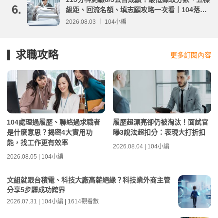
6.
級距、回流名額、填志願攻略一次看｜104落點
分析
2026.08.03 ｜ 104小編
求職攻略
更多訂閱內容
104處理過履歷、聯絡過求職者
履歷超漂亮卻仍被淘汰！面試官
是什麼意思？揭密4大實用功
曝3說法超扣分：表現大打折扣
能，找工作更有效率
2026.08.04 | 104小編
2026.08.05 | 104小編
文組就跟台積電、科技大廠高薪絕緣？科技業外商主管
分享5步驟成功跨界
2026.07.31 | 104小編 | 1614觀看數