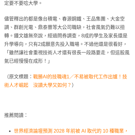
定要不要唸大學。
儘管釋出的都是像台積電、春源鋼鐵、王品集團、大金空
調、群創光電、鼎泰豐等大公司職缺，社會風氣仍難以扭
轉。鍾文雄無奈說，經過問券調查，8成的學生及家長還是
升學導向，只有2成願意先投入職場。不過他還是很看好，
「雖然讓社會重視技術人才還有很長一段路要走，但這股風
氣已經慢慢在成形！」
（原文標題：
戰勝AI的技職魂1／不易被取代工作出爐！技
術人才崛起 沒讀大學又如何？
）
推薦閱讀：
世界經濟論壇預測 2028 年前被 AI 取代的 10 種職業，