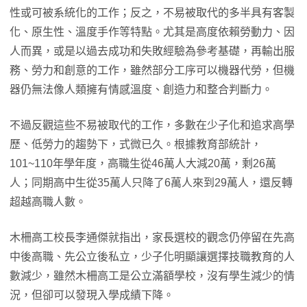
性或可被系統化的工作；反之，不易被取代的多半具有客製
化、原生性、溫度手作等特點。尤其是高度依賴勞動力、因
人而異，或是以過去成功和失敗經驗為參考基礎，再輸出服
務、勞力和創意的工作，雖然部分工序可以機器代勞，但機
器仍無法像人類擁有情感溫度、創造力和整合判斷力。
不過反觀這些不易被取代的工作，多數在少子化和追求高學
歷、低勞力的趨勢下，式微已久。根據教育部統計，
101~110年學年度，高職生從46萬人大減20萬，剩26萬
人；同期高中生從35萬人只降了6萬人來到29萬人，還反轉
超越高職人數。
木柵高工校長李通傑就指出，家長選校的觀念仍停留在先高
中後高職、先公立後私立，少子化明顯讓選擇技職教育的人
數減少，雖然木柵高工是公立滿額學校，沒有學生減少的情
況，但卻可以發現入學成績下降。