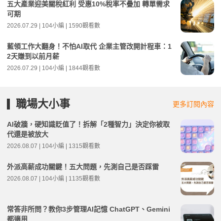
五大產業迎美關稅紅利 受惠10%稅率不疊加 轉單需求
可期
2026.07.29 | 104小編 | 1590觀看數
藍領工作大翻身！不怕AI取代 企業主管改開計程車：1
2天賺到以前月薪
2026.07.29 | 104小編 | 1844觀看數
職場大小事
更多訂閱內容
AI破牆，硬知識貶值了！拆解「2種智力」決定你被取
代還是被放大
2026.08.07 | 104小編 | 1315觀看數
外派高薪成功關鍵！五大問題，先測自己是否踩雷
2026.08.07 | 104小編 | 1135觀看數
常答非所問？教你3步管理AI記憶 ChatGPT、Gemini
都適用