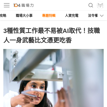
攻略
職場大小事
專題特輯
人資充電
法令權益
3種性質工作最不易被AI取代！技職
人一身武藝比文憑更吃香