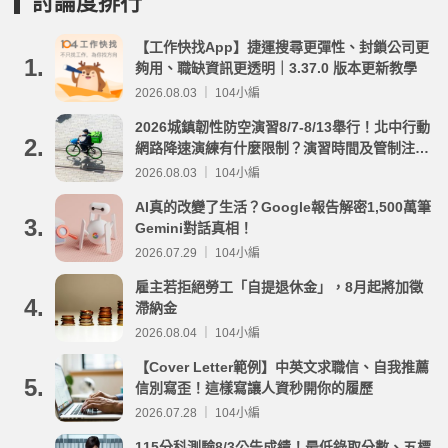
討論度排行
【工作快找App】捷運搜尋更彈性、封鎖公司更
1.
夠用、職缺資訊更透明｜3.37.0 版本更新教學
2026.08.03 ｜ 104小編
2026城鎮韌性防空演習8/7-8/13舉行！北中行動
2.
網路降速演練有什麼限制？演習時間及管制注意
事項整理
2026.08.03 ｜ 104小編
AI真的改變了生活？Google報告解密1,500萬筆
3.
Gemini對話真相！
2026.07.29 ｜ 104小編
雇主若拒絕勞工「自提退休金」，8月起將加徵
4.
滯納金
2026.08.04 ｜ 104小編
【Cover Letter範例】中英文求職信、自我推薦
5.
信別寫歪！這樣寫讓人資秒開你的履歷
2026.07.28 ｜ 104小編
115分科測驗8/3公告成績！最低錄取分數、五標