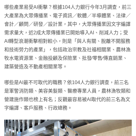
哪些產業易受AI衝擊？根據104人力銀行今年3月調查，前三
大產業為大眾傳播業、電子資訊／軟體／半導體業、法律／
會計／顧問／研發／設計業，其中，大眾傳播業因文字編譯
需求量大，近2成大眾傳播業已開始導入AI、削減人力；受
AI轉型浪潮衝擊相對較小，則是「與人有關、脫離不開服務
和技術勞力的產業」，包括政治宗教及社福相關業、農林漁
牧水電資源業、金融投顧及保險業、批發∕零售∕傳直銷業、
建築營造及不動產相關業等。
哪些是AI最不可取代的職務？依104人力銀行調查，前三名
是軍警消防類、美容美髮類、醫療專業人員，農林漁牧類和
營建施作類也榜上有名；反觀最容易被AI取代的前三名為文
字編譯、客戶服務、行政總務。