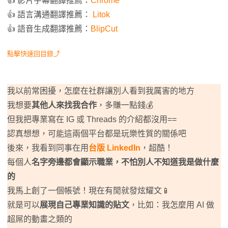
👍 影片字幕翻譯推薦：
Chrome
👍 語言溝通翻譯推薦：
Litok
👍 語音生成翻譯推薦：
BlipCut
點擊快速回目錄⤴
我以前常困擾，怎麼在社群讓別人看到我厲害的地方
我想要
其他人來找我合作
，多賺一點錢💰
但我把專業寫在 IG 或 Threads 的介紹都沒用==
認真想想，可能這兩個平台都是玩樂性質的關係吧
後來，我看到同事在用
台版 LinkedIn
，超酷！
每個人
名字旁邊都會顯示職業，不怕別人不知道我是做什麼
的
我馬上創了一個帳號！現在有閒就發炫耀文📱
就是可以
展現自己專業知識的貼文
，比如：我怎麼用 AI 做
超屌的動畫之類的