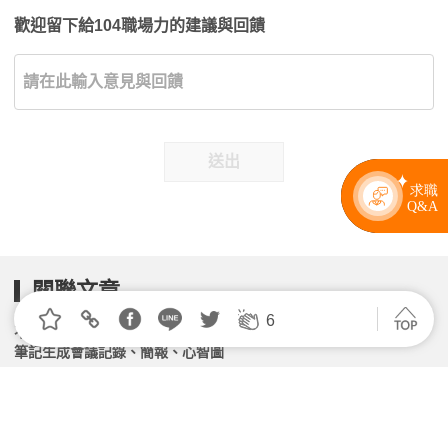
歡迎留下給104職場力的建議與回饋
送出
關聯文章
6
不限時間！3個免費AI逐字稿工具，好用推薦！AI語音
筆記生成會議記錄、簡報、心智圖
2026.03.03 | 104小編 | 55728觀看數
不再只看影片！AI如何顛覆企業培訓？「圍繞AI設計學
習體驗」成2026職場新顯學