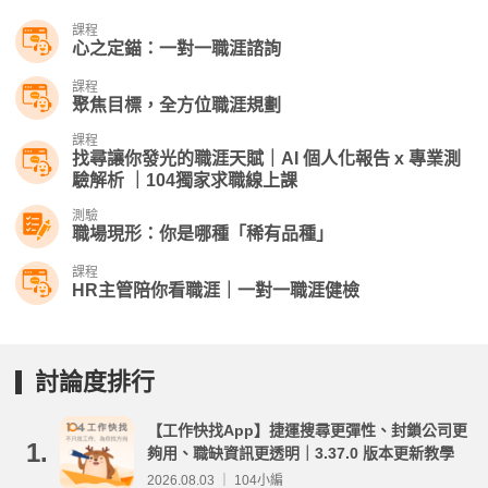
課程
心之定錨：一對一職涯諮詢
課程
聚焦目標，全方位職涯規劃
課程
找尋讓你發光的職涯天賦｜AI 個人化報告 x 專業測
驗解析 ｜104獨家求職線上課
測驗
職場現形：你是哪種「稀有品種」
課程
HR主管陪你看職涯｜一對一職涯健檢
討論度排行
【工作快找App】捷運搜尋更彈性、封鎖公司更
1.
夠用、職缺資訊更透明｜3.37.0 版本更新教學
2026.08.03 ｜ 104小編