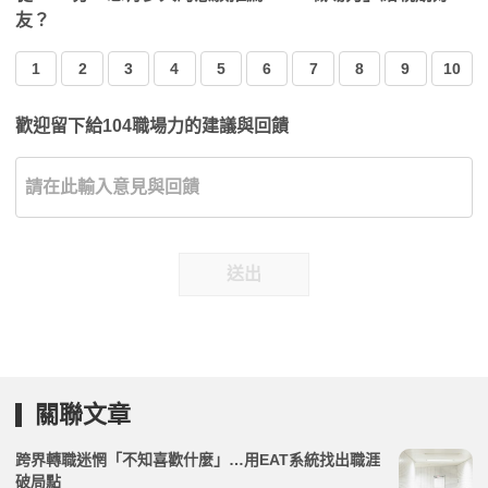
友？
1
2
3
4
5
6
7
8
9
10
歡迎留下給104職場力的建議與回饋
送出
關聯文章
跨界轉職迷惘「不知喜歡什麼」…用EAT系統找出職涯
破局點