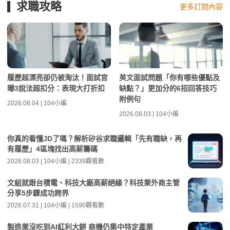
求職攻略
更多訂閱內容
履歷超漂亮卻仍被淘汰！面試官
英文面試問題「你有哪些優點及
曝3說法超扣分：表現大打折扣
缺點？」更加分的6招回答技巧
附例句
2026.08.04 | 104小編
2026.08.03 | 104小編
你真的看懂JD了嗎？解析矽谷求職邏輯「先有職缺，再
有履歷」4區塊找出高薪籌碼
2026.08.03 | 104小編 | 2339觀看數
文組就跟台積電、科技大廠高薪絕緣？科技業外商主管
分享5步驟成功跨界
2026.07.31 | 104小編 | 1590觀看數
製造業沒吃到AI紅利大餅 商機仍集中特定產業