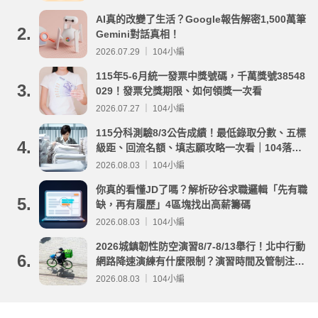
AI真的改變了生活？Google報告解密1,500萬筆
2.
Gemini對話真相！
2026.07.29 ｜ 104小編
115年5-6月統一發票中獎號碼，千萬獎號38548
3.
029！發票兌獎期限、如何領獎一次看
2026.07.27 ｜ 104小編
115分科測驗8/3公告成績！最低錄取分數、五標
4.
級距、回流名額、填志願攻略一次看｜104落點
分析
2026.08.03 ｜ 104小編
你真的看懂JD了嗎？解析矽谷求職邏輯「先有職
5.
缺，再有履歷」4區塊找出高薪籌碼
2026.08.03 ｜ 104小編
2026城鎮韌性防空演習8/7-8/13舉行！北中行動
6.
網路降速演練有什麼限制？演習時間及管制注意
事項整理
2026.08.03 ｜ 104小編