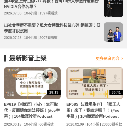
連3年登上黃仁勳GTC背板！台灣10所大學憑什麼霸榜
NVIDIA合作名單？
2026.07.30 | 104小編 | 1597觀看數
出社會學歷不重要？私大女轉戰科技業心碎 網搖頭：低
學歷才說沒用
2026.07.28 | 104小編 | 2007觀看數
最新影音上架
更多影音內容 >
28:13
30:41
EP619【#職涯】小心！無可取
EP585【#職場生存】「國王人
代，反而讓你無法接班！(#cc字
馬」來了，我該走嗎？！ (#cc
幕 ) | 104職涯診所Podcast
字幕 ) | 104職涯診所Podcast
2026.06.18 | 104小編 | 60觀看數
2026.02.09 | 104小編 | 20660觀看數