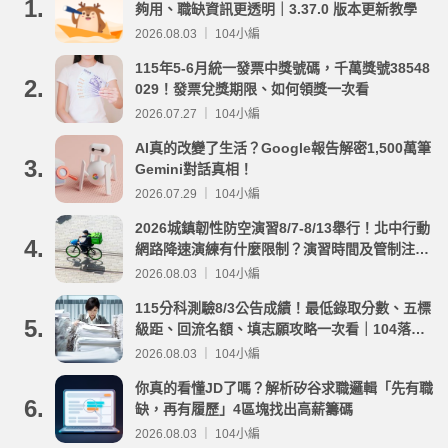
1.
夠用、職缺資訊更透明｜3.37.0 版本更新教學
2026.08.03 ｜ 104小編
115年5-6月統一發票中獎號碼，千萬獎號38548
2.
029！發票兌獎期限、如何領獎一次看
2026.07.27 ｜ 104小編
AI真的改變了生活？Google報告解密1,500萬筆
3.
Gemini對話真相！
2026.07.29 ｜ 104小編
2026城鎮韌性防空演習8/7-8/13舉行！北中行動
4.
網路降速演練有什麼限制？演習時間及管制注意
事項整理
2026.08.03 ｜ 104小編
115分科測驗8/3公告成績！最低錄取分數、五標
5.
級距、回流名額、填志願攻略一次看｜104落點
分析
2026.08.03 ｜ 104小編
你真的看懂JD了嗎？解析矽谷求職邏輯「先有職
6.
缺，再有履歷」4區塊找出高薪籌碼
2026.08.03 ｜ 104小編