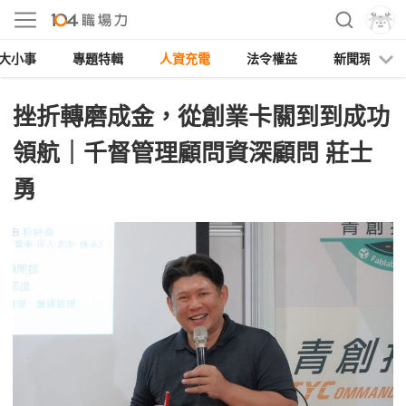
大小事
專題特輯
人資充電
法令權益
新聞現場
挫折轉磨成金，從創業卡關到到成功
領航｜千督管理顧問資深顧問 莊士
勇