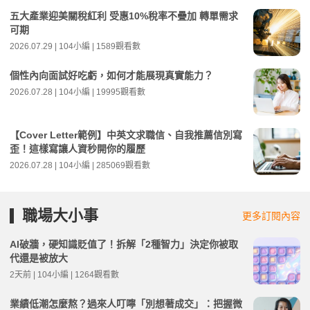
五大產業迎美關稅紅利 受惠10%稅率不疊加 轉單需求
可期
2026.07.29 | 104小編 | 1589觀看數
個性內向面試好吃虧，如何才能展現真實能力？
2026.07.28 | 104小編 | 19995觀看數
【Cover Letter範例】中英文求職信、自我推薦信別寫
歪！這樣寫讓人資秒開你的履歷
2026.07.28 | 104小編 | 285069觀看數
職場大小事
更多訂閱內容
AI破牆，硬知識貶值了！拆解「2種智力」決定你被取
代還是被放大
2天前 | 104小編 | 1264觀看數
業績低潮怎麼熬？過來人叮嚀「別想著成交」：把握微