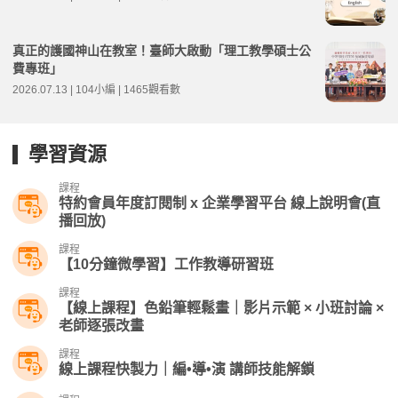
真正的護國神山在教室！臺師大啟動「理工教學碩士公
費專班」
2026.07.13 | 104小編 | 1465觀看數
學習資源
課程
特約會員年度訂閱制 x 企業學習平台 線上說明會(直
播回放)
課程
【10分鐘微學習】工作教導研習班
課程
【線上課程】色鉛筆輕鬆畫｜影片示範 × 小班討論 ×
老師逐張改畫
課程
線上課程快製力｜編•導•演 講師技能解鎖