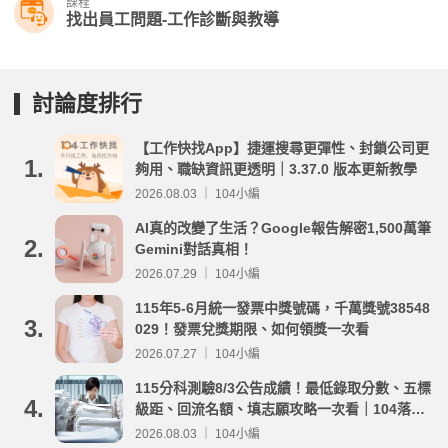
課程
找出員工問題-工作診斷與教導
討論度排行
【工作快找App】捷運搜尋更彈性、封鎖公司更
1.
夠用、職缺資訊更透明｜3.37.0 版本更新教學
2026.08.03 ｜ 104小編
AI真的改變了生活？Google報告解密1,500萬筆
2.
Gemini對話真相！
2026.07.29 ｜ 104小編
115年5-6月統一發票中獎號碼，千萬獎號38548
3.
029！發票兌獎期限、如何領獎一次看
2026.07.27 ｜ 104小編
115分科測驗8/3公告成績！最低錄取分數、五標
4.
級距、回流名額、填志願攻略一次看｜104落點
分析
2026.08.03 ｜ 104小編