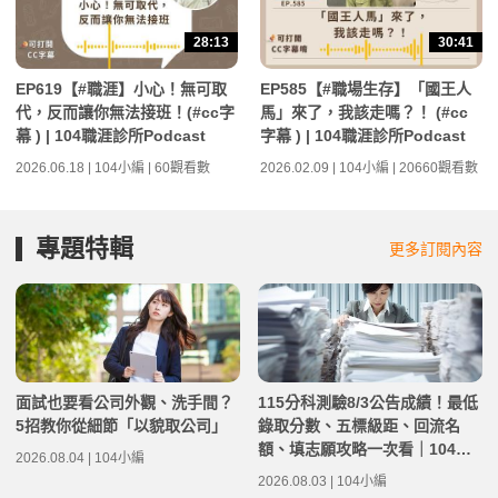
28:13
30:41
EP619【#職涯】小心！無可取
EP585【#職場生存】「國王人
代，反而讓你無法接班！(#cc字
馬」來了，我該走嗎？！ (#cc
幕 ) | 104職涯診所Podcast
字幕 ) | 104職涯診所Podcast
2026.06.18 | 104小編 | 60觀看數
2026.02.09 | 104小編 | 20660觀看數
專題特輯
更多訂閱內容
面試也要看公司外觀、洗手間？
115分科測驗8/3公告成績！最低
5招教你從細節「以貌取公司」
錄取分數、五標級距、回流名
額、填志願攻略一次看｜104落
2026.08.04 | 104小編
點分析
2026.08.03 | 104小編