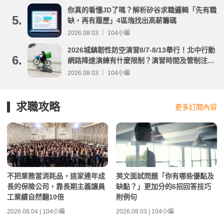
你真的看懂JD了嗎？解析矽谷求職邏輯「先有職
5.
缺，再有履歷」4區塊找出高薪籌碼
2026.08.03 ｜ 104小編
2026城鎮韌性防空演習8/7-8/13舉行！北中行動
6.
網路降速演練有什麼限制？演習時間及管制注意
事項整理
2026.08.03 ｜ 104小編
求職攻略
更多訂閱內容
不把業務當消耗品，這家連年成
英文面試問題「你有哪些優點及
長的保險公司，靠長期主義讓員
缺點？」更加分的6招回答技巧
工業績自然翻10倍
附例句
2026.08.04 | 104小編
2026.08.03 | 104小編