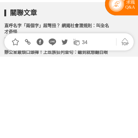
關聯文章
直呼名字「兩個字」超彆扭？ 網揭社會潛規則：叫全名
才奇怪
2026.03.16 | 104小編 | 5577觀看數
34
辦公室最煩口頭禪！上班族狂列金句：聽到就想翻白眼
2026.03.16 | 104小編 | 4282觀看數
工地遭師傅摸屁股！她求助老闆無門 過來人曝實用建議
2026.04.01 | 104小編 | 2363觀看數
離職還要回訊息？她遭主管要求「無償支援」氣炸 過來
人：別直接封鎖
2026.03.19 | 104小編 | 2416觀看數
職場潛規則沒人教！00後新人慘被貼標籤 網吐槽：根
本陋習