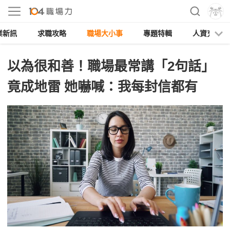
業新訊
求職攻略
職場大小事
專題特輯
人資充電
以為很和善！職場最常講「2句話」
竟成地雷 她嚇喊：我每封信都有