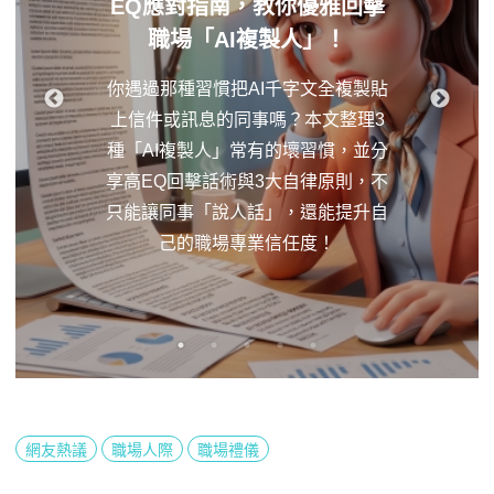
EQ應對指南，教你優雅回擊
職場「AI複製人」！
你遇過那種習慣把AI千字文全複製貼
上信件或訊息的同事嗎？本文整理3
種「AI複製人」常有的壞習慣，並分
享高EQ回擊話術與3大自律原則，不
只能讓同事「說人話」，還能提升自
己的職場專業信任度！
網友熱議
職場人際
職場禮儀