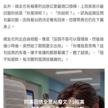
此外，過去也有報導列出辦公室最煩口頭禪，上班族表示最
討厭的就是「你覺得呢？」、「你說呢？」，認為這類反問
句最討厭，因為看似把決定權丟回來，但實際責任仍在下屬
身上。
網友也列出自身經驗，像是「這個不急可以慢慢做，然後過
幾小時後，突然給了期限要交出來」、「你懂我意思嗎？這
句話真的有毒，連不會講的都跟著講了，聽了超煩」、「我
不知道欸。每次聽到我頭就痛痛的」。
同事回信全是AI廢文？3招高