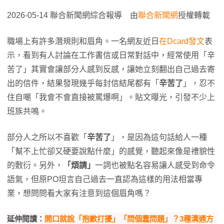
2026-05-14 聯合新聞網綜合報導 由
聯合新聞網
授權轉載
職場上有許多潛規則和眉角。一名網友近日
在Dcard發文
表
示，看到有人討論在工作書信或日常對話中，經常使用「辛
苦了」其實會讓部分人感到反感，讓她立刻翻出自己過去寄
出的信件，結果發現幾乎每封信結尾都有「
辛苦了
」，忍不
住自嘲「我會不會直接被罵爆啊」。貼文曝光，引發不少上
班族共鳴。
部分人之所以不喜歡「
辛苦了
」，是因為這句話給人一種
「幫不上忙卻又硬要說點什麼」的感覺，聽起來像是禮貌性
的敷衍。另外，
「煩請」
一詞也被點名容易讓人感受到命令
語氣，但原PO坦言自己過去一直認為這樣的用法相當專
業，想問問看大家有注意到這個眉角嗎？
延伸閱讀：
開口就說「抱歉打擾」「問個蠢問題」？3種溝通方