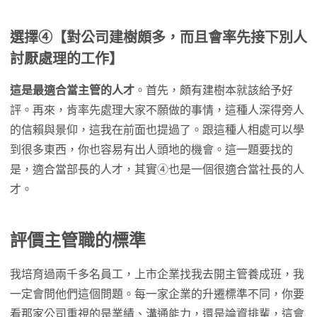
選擇④【對公司建樹頗多，而且會率先接下別人
討厭處理的工作】
這是最適合當主管的人才
。首先，頗有建樹本就該給予好
評。再來，肯率先處理大家不願做的事情，這種人深得旁人
的信賴與景仰，這我在前面也提過了。跟這種人相處可以學
到很多東西，你也容易有出人頭地的機會。這一題要找的
是，適合當部長的人才，其實④也是一個很適合當社長的人
才。
評價主管職的標準
我培育過兩千多名員工，上市企業找我去開主管養成班，我
一定會問他們這個問題。每一家企業的升遷標準不同，你要
看那家公司重視的是業績、溝通能力，還是論資排輩，這會