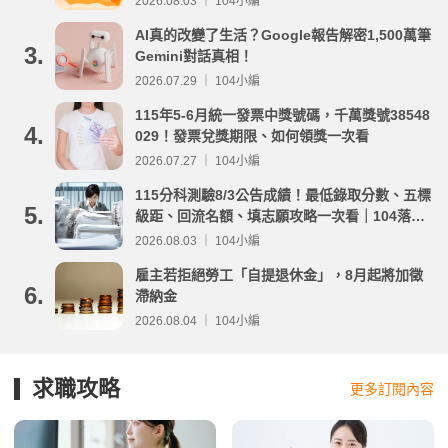
2026.08.03 ｜ 104小編
AI真的改變了生活？Google報告解密1,500萬筆
3.
Gemini對話真相！
2026.07.29 ｜ 104小編
115年5-6月統一發票中獎號碼，千萬獎號38548
4.
029！發票兌獎期限、如何領獎一次看
2026.07.27 ｜ 104小編
115分科測驗8/3公告成績！最低錄取分數、五標
5.
級距、回流名額、填志願攻略一次看｜104落點
分析
2026.08.03 ｜ 104小編
雇主若拒絕勞工「自提退休金」，8月起將加徵
6.
滯納金
2026.08.04 ｜ 104小編
求職攻略
更多訂閱內容