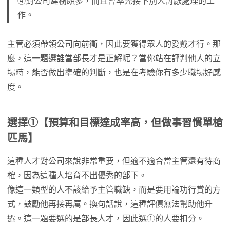
④對公司建樹頗多，而且會率先接下別人討厭處理的工
作。
主管必須帶領公司向前衝，因此要獲得眾人的愛戴才行。那
麼，這一題選誰當部長才是正解呢？當你站在評判他人的立
場時，能否做出準確的判斷，也是在考驗你有多少職場好感
度。
選擇
①
【預算和目標達成率高，但做事習慣單槍
匹馬】
這種人才對公司來說非常重要，但適不適合當主管還有待商
榷，因為這種人培育不出優秀的部下。
像這一類型的人不該給予主管職缺，而是要用論功行賞的方
式，鼓勵他再接再厲。換句話說，這種評價無法幫助他升
遷。這一題要選的是部長人才，因此選①的人要扣分。