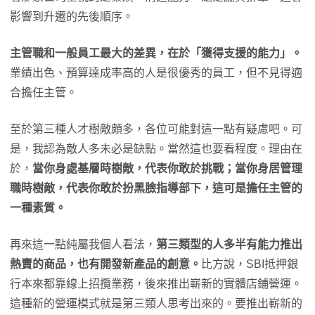
影響到升遷的先後順序。
主管職和一般員工最大的差異，在於「獲得支援的能力」
。
業績出色、預算達成率高的人是很優秀的員工，但不見得適
合擔任主管。
至於第三種人才樹敵頗多，各位可能對這一點有疑慮吧。可
是，我認為敵人多未必是缺點。當然這也要看程度。理由在
於，
當你身處基層時樹敵，代表你敢於挑戰；當你身居管理
職時樹敵，代表你敢於扮黑臉指導部下，這可是擔任主管的
一種素質
。
再來這一點純屬我個人看法，
第三類型的人多半有能力推出
熱賣的商品，也有開發新產品的創意。
比方說，SBI抵押銀
行本來都靠線上招攬業務，後來推出嶄新的實體店鋪營運。
這種新的營運模式就是第三類人思考出來的。要推出嶄新的