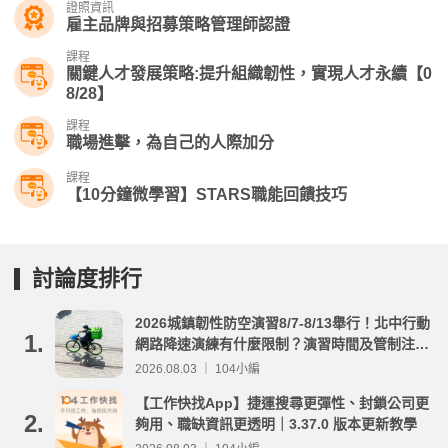
證照資訊
雇主品牌與招募策略管理師認證
課程
關鍵人才發展策略:提升組織韌性，實現人才永續【0
8/28】
課程
職場進擊，為自己的人際加分
課程
【10分鐘微學習】STARS職能回饋技巧
討論度排行
2026城鎮韌性防空演習8/7-8/13舉行！北中行動
1.
網路降速演練有什麼限制？演習時間及管制注意
事項整理
2026.08.03 ｜ 104小編
【工作快找App】捷運搜尋更彈性、封鎖公司更
2.
夠用、職缺資訊更透明｜3.37.0 版本更新教學