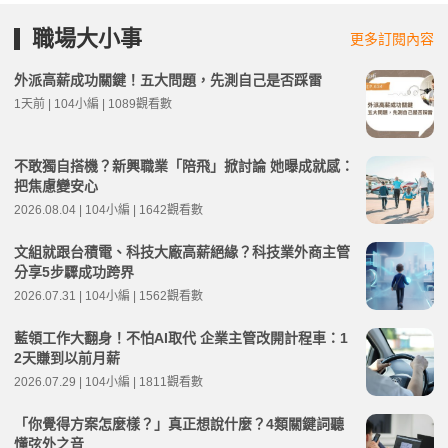
職場大小事
更多訂閱內容
外派高薪成功關鍵！五大問題，先測自己是否踩雷
1天前 | 104小編 | 1089觀看數
不敢獨自搭機？新興職業「陪飛」掀討論 她曝成就感：
把焦慮變安心
2026.08.04 | 104小編 | 1642觀看數
文組就跟台積電、科技大廠高薪絕緣？科技業外商主管
分享5步驟成功跨界
2026.07.31 | 104小編 | 1562觀看數
藍領工作大翻身！不怕AI取代 企業主管改開計程車：1
2天賺到以前月薪
2026.07.29 | 104小編 | 1811觀看數
「你覺得方案怎麼樣？」真正想說什麼？4類關鍵詞聽
懂弦外之音