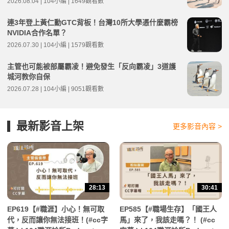
2026.08.04 | 104小編 | 1649觀看數
連3年登上黃仁勳GTC背板！台灣10所大學憑什麼霸榜
NVIDIA合作名單？
2026.07.30 | 104小編 | 1579觀看數
主管也可能被部屬霸凌！避免發生「反向霸凌」3道護
城河教你自保
2026.07.28 | 104小編 | 9051觀看數
最新影音上架
更多影音內容 >
28:13
30:41
EP619【#職涯】小心！無可取
EP585【#職場生存】「國王人
代，反而讓你無法接班！(#cc字
馬」來了，我該走嗎？！ (#cc