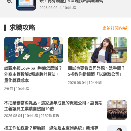
6.
缺，再有履歷」4區塊找出高薪籌碼
2026.08.03 ｜ 104小編
求職攻略
更多訂閱內容
談薪水被Low-ball壓價怎麼辦？
面試也要看公司外觀、洗手間？
外商主管拆解2種底牌計算法，
5招教你從細節「以貌取公司」
量化轉職成本
2026.08.04 | 104小編
2天前 | 104小編
不把業務當消耗品，這家連年成長的保險公司，靠長期
主義讓員工業績自然翻10倍
2026.08.04 | 104小編 | 2182觀看數
找工作怕踩雷？勞動部「違法雇主查詢系統」新增專