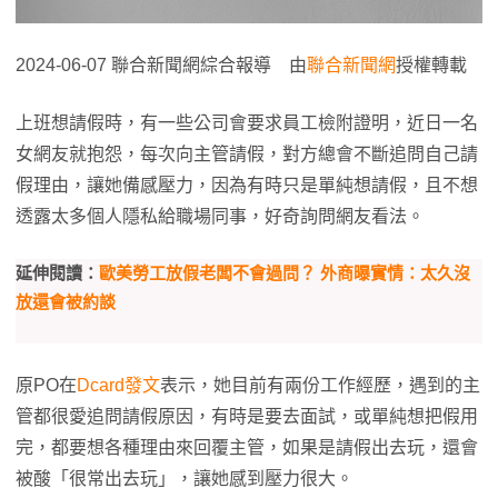
2024-06-07 聯合新聞網綜合報導 由
聯合新聞網
授權轉載
上班想請假時，有一些公司會要求員工檢附證明，近日一名
女網友就抱怨，每次向主管請假，對方總會不斷追問自己請
假理由，讓她備感壓力，因為有時只是單純想請假，且不想
透露太多個人隱私給職場同事，好奇詢問網友看法。
延伸閱讀：
歐美勞工放假老闆不會過問？ 外商曝實情：太久沒
放還會被約談
原PO在
Dcard發文
表示，她目前有兩份工作經歷，遇到的主
管都很愛追問請假原因，有時是要去面試，或單純想把假用
完，都要想各種理由來回覆主管，如果是請假出去玩，還會
被酸「很常出去玩」，讓她感到壓力很大。