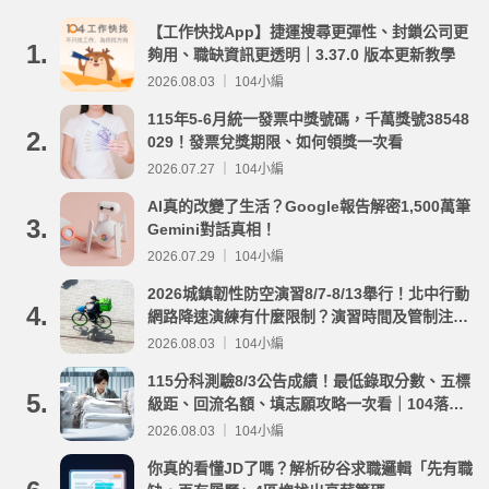
【工作快找App】捷運搜尋更彈性、封鎖公司更
1.
夠用、職缺資訊更透明｜3.37.0 版本更新教學
2026.08.03 ｜ 104小編
115年5-6月統一發票中獎號碼，千萬獎號38548
2.
029！發票兌獎期限、如何領獎一次看
2026.07.27 ｜ 104小編
AI真的改變了生活？Google報告解密1,500萬筆
3.
Gemini對話真相！
2026.07.29 ｜ 104小編
2026城鎮韌性防空演習8/7-8/13舉行！北中行動
4.
網路降速演練有什麼限制？演習時間及管制注意
事項整理
2026.08.03 ｜ 104小編
115分科測驗8/3公告成績！最低錄取分數、五標
5.
級距、回流名額、填志願攻略一次看｜104落點
分析
2026.08.03 ｜ 104小編
你真的看懂JD了嗎？解析矽谷求職邏輯「先有職