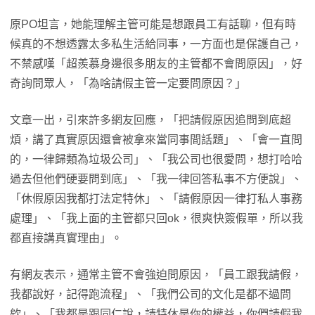
原PO坦言，她能理解主管可能是想跟員工有話聊，但有時
候真的不想透露太多私生活給同事，一方面也是保護自己，
不禁感嘆「超羨慕身邊很多朋友的主管都不會問原因」，好
奇詢問眾人，「為啥請假主管一定要問原因？」
文章一出，引來許多網友回應，「把請假原因追問到底超
煩，講了真實原因還會被拿來當同事間話題」、「會一直問
的，一律歸類為垃圾公司」、「我公司也很愛問，想打哈哈
過去但他們硬要問到底」、「我一律回答私事不方便說」、
「休假原因我都打法定特休」、「請假原因一律打私人事務
處理」、「我上面的主管都只回ok，很爽快簽假單，所以我
都直接講真實理由」。
有網友表示，通常主管不會強迫問原因，「員工跟我請假，
我都說好，記得跑流程」、「我們公司的文化是都不過問
欸」、「我都是跟同仁說，請特休是你的權益，你們請假我