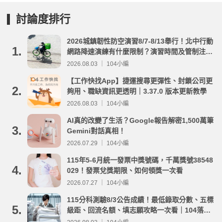
討論度排行
2026城鎮韌性防空演習8/7-8/13舉行！北中行動
1.
網路降速演練有什麼限制？演習時間及管制注意
事項整理
2026.08.03 ｜ 104小編
【工作快找App】捷運搜尋更彈性、封鎖公司更
2.
夠用、職缺資訊更透明｜3.37.0 版本更新教學
2026.08.03 ｜ 104小編
AI真的改變了生活？Google報告解密1,500萬筆
3.
Gemini對話真相！
2026.07.29 ｜ 104小編
115年5-6月統一發票中獎號碼，千萬獎號38548
4.
029！發票兌獎期限、如何領獎一次看
2026.07.27 ｜ 104小編
115分科測驗8/3公告成績！最低錄取分數、五標
5.
級距、回流名額、填志願攻略一次看｜104落點
分析