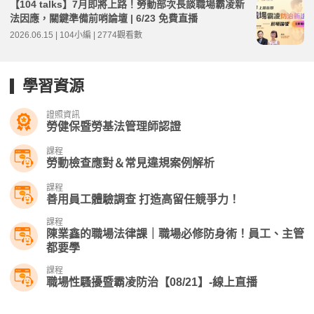
【104 talks】7月即將上路！勞動部次長談職場霸凌新
法因應，關鍵準備前哨論壇 | 6/23 免費直播
2026.06.15 | 104小編 | 2774觀看數
學習資源
證照資訊
勞健保暨勞基法管理師認證
課程
勞動檢查應對＆常見違規案例解析
課程
善用員工體驗調查 打造高留任競爭力！
課程
陳業鑫的職場法律課｜職場必修防身術！員工、主管
都要學
課程
職場性騷擾暨霸凌防治【08/21】-線上直播