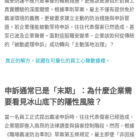
職安防護不應只是事後的補救措施，更應該是源自於對員工
真實體驗的深度關懷。根據準則草案，雇主不僅有提供免於
霸凌環境的義務，更被要求建立主動的防治措施與申訴管
道。若企業僅能被動等待申訴，往往代表傷害已然造成，甚
至已波及企業聲譽。面對這股職安變革，企業該如何從傳統
的「被動處理申訴」成功轉向「主動落地治理」？
真正的解方，就藏在可量化的員工心聲數據裡。
申訴通常已是「末期」：為什麼企業需
要看見冰山底下的隱性風險？
當一名員工正式提出霸凌申訴時，往往代表傷害已經造成，
企業隨即進入高昂的法律調查與損害控制階段。然而，根據
《職場霸凌防治準則》草案第五條規定，雇主即便「非因接