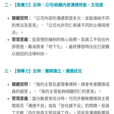
二、【推廣力】反映：公司/組織內部溝通效能、互信度
關鍵提問：
「公司內部的溝通管道多元，並能接納不同
的想法及意見」、「公司允許同仁表達不同的立場與想
法」。
管理意義：
這是預防機制的核心指標。若員工不信任內
部管道，霸凌將會「地下化」，最終爆發時往往已是難
以挽回的法律糾紛。
三、【領導力】反映：團隊建立、溝通狀況
關鍵提問：
「我的主管在處理事情時，總會考慮團隊成
員的感受 」、「我的主管能夠傾聽同仁的意見」。
管理意義：
當分數異常低分時，可同步觀察團隊與主管
間是否「溝通不良」或有「信任感不足」的問題。若員
工不敢「自在地與主管談論工作」，這就是溝通斷層與