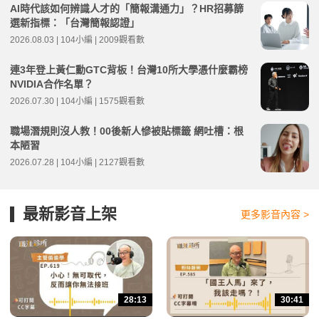
AI時代該如何辨識人才的「簡報溝通力」？HR招募篩
選新指標：「台灣簡報認證」
2026.08.03 | 104小編 | 2009觀看數
連3年登上黃仁勳GTC背板！台灣10所大學憑什麼霸榜
NVIDIA合作名單？
2026.07.30 | 104小編 | 1575觀看數
職場潛規則沒人教！00後新人慘被貼標籤 網吐槽：根
本陋習
2026.07.28 | 104小編 | 2127觀看數
最新影音上架
更多影音內容 >
28:13
30:41