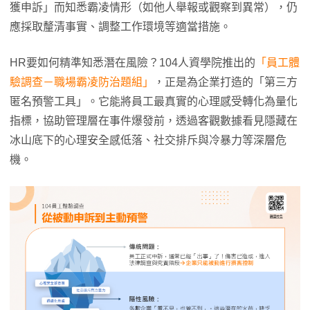
獲申訴」而知悉霸凌情形（如他人舉報或觀察到異常），仍
應採取釐清事實、調整工作環境等適當措施。
HR要如何精準知悉潛在風險？104人資學院推出的
「員工體
驗調查－職場霸凌防治題組」
，正是為企業打造的「第三方
匿名預警工具」。它能將員工最真實的心理感受轉化為量化
指標，協助管理層在事件爆發前，透過客觀數據看見隱藏在
冰山底下的心理安全感低落、社交排斥與冷暴力等深層危
機。