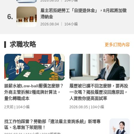
2026.08.03 ｜ 104小編
雇主若拒絕勞工「自提退休金」，8月起將加徵
6.
滯納金
2026.08.04 ｜ 104小編
求職攻略
更多訂閱內容
談薪水被Low-ball壓價怎麼辦？
履歷被已讀不回怎麼辦，要再投
外商主管拆解2種底牌計算法，
一次嗎？揭投履歷沒回應原因，
量化轉職成本
人資教你提高面試率
2天前 | 104小編
2026.08.05 | 104小編
找工作怕踩雷？勞動部「違法雇主查詢系統」新增專
區、名單無下架期限！