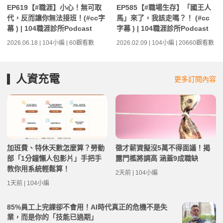
EP619【#職涯】小心！無可取
EP585【#職場生存】「國王人
代，反而讓你無法接班！(#cc字
馬」來了，我該走嗎？！ (#cc
幕 ) | 104職涯診所Podcast
字幕 ) | 104職涯診所Podcast
2026.06.18 | 104小編 | 60觀看數
2026.02.09 | 104小編 | 20660觀看數
人資充電
更多訂閱內容
加班費、特休天數怎麼算？勞動
徵才薪資擬沒5萬不得面議！揭
部「1分鐘懶人包影片」手把手
露門檻將調高 涵蓋9成職缺
教你用系統輕鬆算！
2天前 | 104小編
1天前 | 104小編
85%員工上完課卻不會用！AI時代真正的危機不是失
業，而是你的「技能已過期」