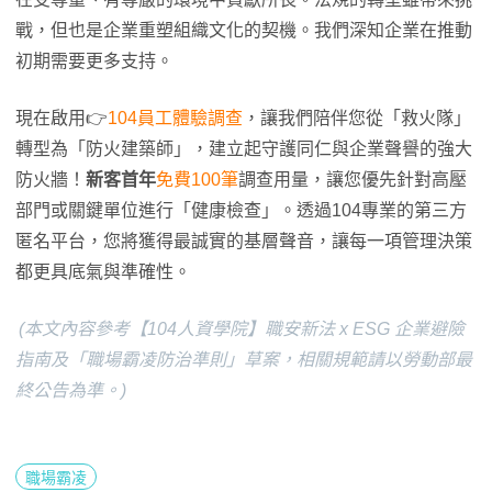
戰，但也是企業重塑組織文化的契機。我們深知企業在推動
初期需要更多支持。
現在啟用👉
104員工體驗調查
，讓我們陪伴您從「救火隊」
轉型為「防火建築師」，建立起守護同仁與企業聲譽的強大
防火牆！
新客首年
免費100筆
調查用量，讓您優先針對高壓
部門或關鍵單位進行「健康檢查」。透過104專業的第三方
匿名平台，您將獲得最誠實的基層聲音，讓每一項管理決策
都更具底氣與準確性。
(本文內容參考【104人資學院】職安新法 x ESG 企業避險
指南及「職場霸凌防治準則」草案，相關規範請以勞動部最
終公告為準。)
職場霸凌