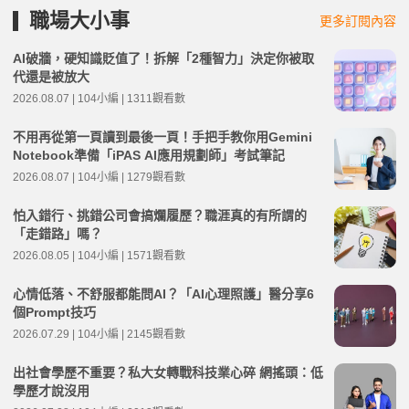
職場大小事
更多訂閱內容
AI破牆，硬知識貶值了！拆解「2種智力」決定你被取
代還是被放大
2026.08.07 | 104小編 | 1311觀看數
不用再從第一頁讀到最後一頁！手把手教你用Gemini
Notebook準備「iPAS AI應用規劃師」考試筆記
2026.08.07 | 104小編 | 1279觀看數
怕入錯行、挑錯公司會搞爛履歷？職涯真的有所謂的
「走錯路」嗎？
2026.08.05 | 104小編 | 1571觀看數
心情低落、不舒服都能問AI？「AI心理照護」醫分享6
個Prompt技巧
2026.07.29 | 104小編 | 2145觀看數
出社會學歷不重要？私大女轉戰科技業心碎 網搖頭：低
學歷才說沒用