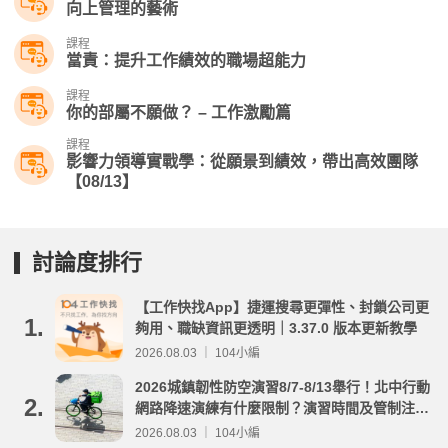
向上管理的藝術
課程
當責：提升工作績效的職場超能力
課程
你的部屬不願做？ – 工作激勵篇
課程
影響力領導實戰學：從願景到績效，帶出高效團隊
【08/13】
討論度排行
【工作快找App】捷運搜尋更彈性、封鎖公司更
1.
夠用、職缺資訊更透明｜3.37.0 版本更新教學
2026.08.03 ｜ 104小編
2026城鎮韌性防空演習8/7-8/13舉行！北中行動
2.
網路降速演練有什麼限制？演習時間及管制注意
事項整理
2026.08.03 ｜ 104小編