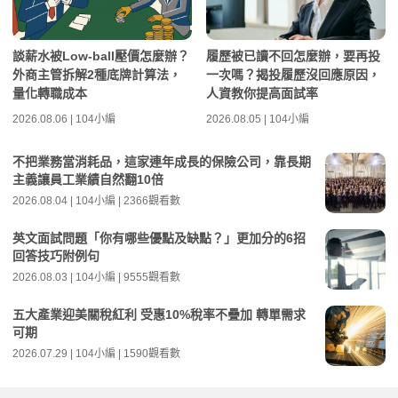
談薪水被Low-ball壓價怎麼辦？
履歷被已讀不回怎麼辦，要再投
外商主管拆解2種底牌計算法，
一次嗎？揭投履歷沒回應原因，
量化轉職成本
人資教你提高面試率
2026.08.06 | 104小編
2026.08.05 | 104小編
不把業務當消耗品，這家連年成長的保險公司，靠長期
主義讓員工業績自然翻10倍
2026.08.04 | 104小編 | 2366觀看數
英文面試問題「你有哪些優點及缺點？」更加分的6招
回答技巧附例句
2026.08.03 | 104小編 | 9555觀看數
五大產業迎美關稅紅利 受惠10%稅率不疊加 轉單需求
可期
2026.07.29 | 104小編 | 1590觀看數