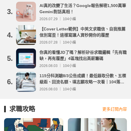
AI真的改變了生活？Google報告解密1,500萬筆
3.
Gemini對話真相！
2026.07.29 ｜ 104小編
【Cover Letter範例】中英文求職信、自我推薦
4.
信別寫歪！這樣寫讓人資秒開你的履歷
2026.07.28 ｜ 104小編
你真的看懂JD了嗎？解析矽谷求職邏輯「先有職
5.
缺，再有履歷」4區塊找出高薪籌碼
2026.08.03 ｜ 104小編
115分科測驗8/3公告成績！最低錄取分數、五標
6.
級距、回流名額、填志願攻略一次看｜104落點
分析
2026.08.03 ｜ 104小編
求職攻略
更多訂閱內容