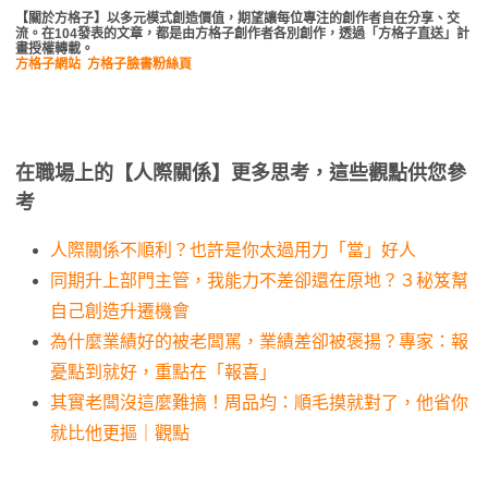
【關於方格子】以多元模式創造價值，期望讓每位專注的創作者自在分享、交
流。在104發表的文章，都是由方格子創作者各別創作，透過「方格子直送」計
畫授權轉載。
方格子網站
方格子臉書粉絲頁
在職場上的【人際關係】更多思考，這些觀點供您參
考
人際關係不順利？也許是你太過用力「當」好人
同期升上部門主管，我能力不差卻還在原地？３秘笈幫
自己創造升遷機會
為什麼業績好的被老闆駡，業績差卻被褒揚？專家：報
憂點到就好，重點在「報喜」
其實老闆沒這麼難搞！周品均：順毛摸就對了，他省你
就比他更摳｜觀點