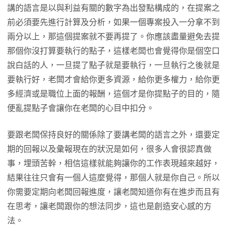
講的語言是以與利益有關的數字為出發點構成的，在提案之
前必須要先進行計算及分析，如果一個專案投入一分拿不到
兩分以上，那這個提案就不要再提了。你應該盡量避免去提
那個你沒打算要執行的點子，這樣老闆也會覺得你是個空口
說白話的人，一旦提了點子就是要執行，一旦執行之後就是
要執行好，老闆才會給你更多資源，給你更多權力，給你更
多經濟或是職位上面的報酬，這個才是你提點子的目的，隨
便亂提點子會讓你在老闆的心目中扣分。
要跟老闆保持良好的關係除了要講老闆的語言之外，還要定
期的回報以及彙報現在的狀況是如何，很多人會很認真做
事，埋頭苦幹，相信這樣就能夠讓你的工作表現越來越好，
結果往往只會有一個人這麼覺得，那個人就是你自己。所以
你需要定期向老闆回報進度，讓老闆知道你有在進步而且有
在思考，讓老闆跟你的想法同步，這也是創造安心感的方
法。