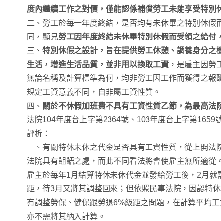
度內繼續工作之對價，僅能認係補償勞工未能享受特別
二、勞工於每一年度終結，是否均有未休畢之特別休假
同，顯見
勞工因年度終結未休畢特別休假而受領之給付
三、
特別休假之設計，旨在提供勞工休憩、調養身分之
生活，增進生活品質，並非用以換取工資
，是雇主因勞
無論名稱及計算標準為何，均非勞工因工作而獲得之報
規定工資意義不同，自非屬工資性質。
四、
關於不休假加班費不具有工資性質乙節，為最高法
法院104年度台上字第2364號、103年度台上字第165
評析：
一、有關特休未休之代金是否具有工資性質，從上開法
法院具有齟齬之處，而此不同看法將會使雇主無所適從
雇主於每年1月結算特休未休代金並發給勞工後，2月就
距，待3月又將其調整回來；但依照民事法院，因認特
有調整勞保、健保跟勞退6%級距之問題，在計算平均
亦不需將其納入計算。