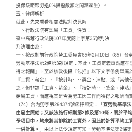
投保級距跟勞退6%提撥數額之問題產生）。
壹、律師解析
就此，先來看看相關法院判決見解
一、行政法院有認屬「工資」性質：
臺中高等行政法院107年度簡上字第35號判決
判決理由為：
一、按改制前行政院勞工委員會85年2月10日（85）台勞
勞動基準法第2條第3款規定…基此，工資定義重點應在
得之報酬』，至於該款後段『包括』以下文字係例舉屬
『工資、薪金』、『按計時‥‥獎金、津貼」或「其他
之，但非謂『工資、薪金』、『按計時‥‥獎金、津貼
始屬工資，而應視其是否為勞工因工作而獲得之報酬而定。
（74）台內勞字第294374號函釋規定：「
查勞動基準法
由雇主照給；又該法施行細則第2條及第10條，關於平
予項目中，均未將其排除於工資外，因此於計算平均工
一併計算。
」由以上法令規定可知，勞動基準法第2條第