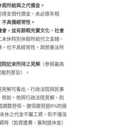
休假所給與之代償金。
而得支領代償金，未必逐年相
，不具備經常性。
機會，並有餘暇充實文化、社會
工未休特別休假所給付之金錢，
酬，也不具經常性，與勞基法所
院院近來所持之見解
（參照最高
9號裁判意旨）。
院見解可看出，行政法院與民事
。例如，依照行政法院見解，則
需調整勞保、健保跟勞退6%的級
休未休之代金不屬工資，則不僅沒
工資時（如資遣費、舊制退休金）