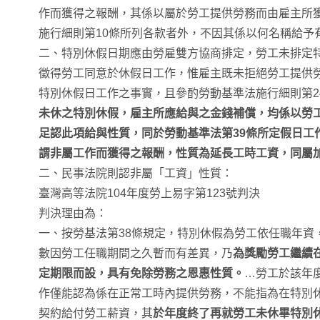
作而獲得之報酬，其係以屬於勞工提供勞務而由雇主所
施行細則第10條所列各款者外，不因其係以何名稱給予
二、特別休假日期應由勞雇雙方協商排定，勞工未排定
徵得勞工同意於休假日工作，惟雇主既未拒絕勞工提供
特別休假日工作之事實，且參酌勞動基準法施行細則第2
未休之特別休假，雇主所應給與之金錢補償，均係以勞
足認此項給與性質，同於勞動基準法第39條所定假日工
謂非屬工作而獲得之報酬，性質為延長工時工資，同屬
二、民事法院則認非屬「工資」性質：
臺灣高等法院104年度勞上易字第123號判決
判決理由為：
一、按勞基法第38條規定，特別休假為勞工依任職年資
數因勞工任職期間之久暫而有差異，乃
為獎勵勞工繼續
定期限而設，具有免除勞務之恩惠性質。
…勞工於該年
作僅能認為係在正常工時內提供勞務，不能指為在特別
契約給付勞工薪資，其
於年度終了再就勞工未休畢特別