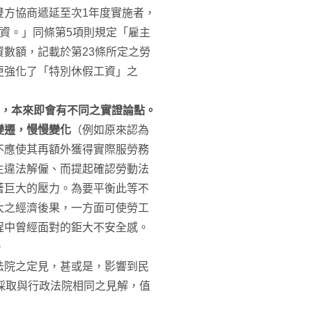
雙方協商遞延至次1年度實施者，
資。」同條第5項則規定「雇主
數額，記載於第23條所定之勞
更強化了「特別休假工資」之
，本來即會有不同之實證論點。
變遷，慢慢變化
（例如原來認為
不應使其再額外獲得實際服勞務
主違法解僱、而提起確認勞動法
著巨大的壓力。為要平衡此等不
大之經濟後果，一方面可使勞工
程中曾經面對的鉅大不安全感。
。
法院之定見，甚或是，影響到民
採取與行政法院相同之見解，值