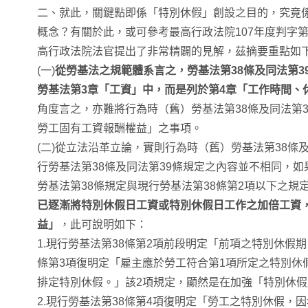
二、就此，關鍵點即係「特別休假」創設之目的，究竟
概念？有關於此，或可參考最高行政法院107年度判字第
高行政法院法官提出了非常精闢的見解，茲摘要重點如
(一)
從勞基法之規範體系言之，勞基法第38條及同法第3
勞基法第3章「工資」中，而是列於第4章「工作時間、
角度言之，亦難將行為時（舊）勞基法第38條及同法第
勞工固有工資報酬權益」之事項。
(二)從立法沿革立論，實則行為時（舊）勞基法第38條
行勞基法第38條及同法第39條規定之內容並不相同，
勞基法第38條規定與現行勞基法第38條第2項以下之規
已逐漸將特別休假日工資或特別休假日工作之加倍工資
益」
，此可說明如下：
1.現行勞基法第38條第2項前段明定「前項之特別休假
條第3項復明定「雇主應於勞工符合第1項所定之特別休
排定特別休假。」該2項規定，顯然是在加強「特別休
2.現行勞基法第38條第4項復明定「勞工之特別休假，