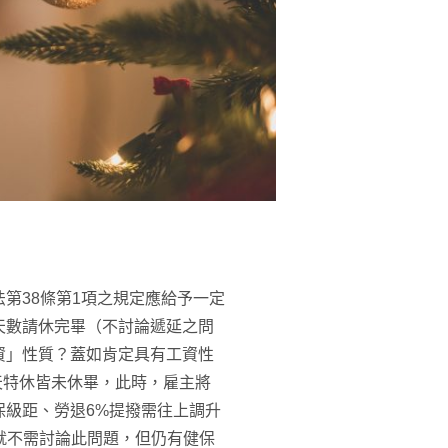
第38條第1項之規定應給予一定
天數請休完畢（不討論遞延之問
資」性質？蓋如肯定具有工資性
天特休皆未休畢，此時，雇主將
保級距、勞退6%提撥需往上調升
，就不需討論此問題，但仍有健保