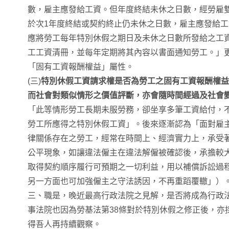
數，雇主應發給工資。但年度終結未休之日數，經勞雇
於次1年度終結或契約終止仍未休之日數，雇主應發給工
應將勞工每年特別休假之期日及未休之日數所發給之工資
工工資清冊，並每年定期將其內容以書面通知勞工。」
「固有工資報酬權益」屬性。
(三)
特別休假工資請求權是否為勞工之固有工資報酬權益
而社會對類似情形之價值評斷，亦會隨時間經過及社會
「此等情形勞工長期未服勞務，卻坐享多筆工資給付，
勞工所應得之特別休假工資」。後來逐漸認為「面對雇
律關係存在之勞工，經常在時間上、經濟實力上，承受
公平現象，如讓違法僱主在違法解僱被確認後，承擔較
取得契約順序履行可預期之一切利益，用以補償訴訟過
另一方面也可加強僱主之守法誘因，不再重蹈覆轍」）
三、職是，晚近最高行政法院之見解，是否將成為行政
事法院也因為勞基法第38條對於特別休假之修正後，亦
得吾人再持續觀察。