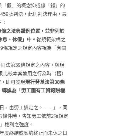
係「假」的概念抑或係「錢」的
459號判決，此則判決理由，最
下：
9條之法典體例位置，並非列於
休息、休假」中。
從規範架構之
39條規定之規定內容視為「有關
及同法第39條規定之內容，與現
如果比較本案適用之行為時（舊）
定，即可發現
現行勞基法第38條
，轉換為「勞工固有工資報酬權
期日，由勞工排定之。……」，同
假條件時，告知勞工依前2項規定
假」權利之強度。
因年度終結或契約終止而未休之日