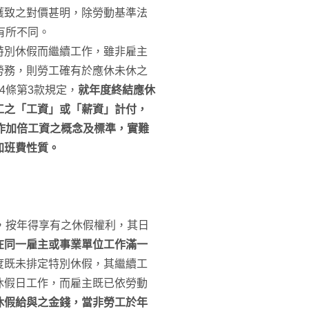
獲致之對價甚明，除勞動基準法
有所不同。
特別休假而繼續工作，雖非雇主
勞務，則勞工確有於應休未休之
4條第3款規定，
就年度終結應休
工之「工資」或「薪資」計付，
作加倍工資之概念及標準，實難
加班費性質。
，按年得享有之休假權利，其日
在同一雇主或事業單位工作滿一
度既未排定特別休假，其繼續工
休假日工作，而雇主既已依勞動
休假給與之金錢，當非勞工於年