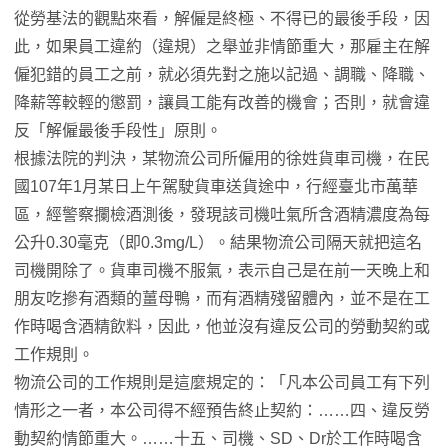
從勞基法的觀點來看，解僱是終極、不得已的最後手段，因
此，如果員工違約（違規）之舉並非情節重大，那雇主在解
僱犯錯的員工之前，就必須先對之施以記過、調職、降職、
降薪等較輕的懲罰，讓員工能有改善的機會；否則，就會違
反「解僱最後手段性」原則。
根據法院的判決，某物流公司所僱用的徐姓貨車司機，在民
國107年1月某日上午駕駛貨車送貨途中，行經臺北市萬華
區，經警察攔檢酒測後，發現該司機吐氣所含酒精濃度為每
公升0.30毫克（即0.3mg/L）。結果物流公司隔天就把這名
司機開除了。貨車司機不服氣，表示自己是在前一天晚上和
朋友吃摻有酒類的薑母鴨，而有酒精殘留體內，並不是在工
作時喝含酒精飲料，因此，他並沒有違反公司的勞動契約或
工作規則。
物流公司的工作規則是這麼規定的：「凡本公司員工有下列
情形之一者，本公司得不經預告終止契約：……四、違反勞
動契約情節重大。……十五、司機、SD、Dr於工作時喝含