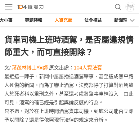
大小事
專題特輯
人資充電
法令權益
新聞現場
貨車司機上班時酒駕，是否屬違規情
節重大，而可直接開除？
文/
葉
茂
林博士/律師
原文出處：
104人資法寶
最近這一陣子，新聞中屢屢播送酒駕肇事、甚至造成無辜路
人死傷的新聞。而為了嚇止酒駕，法務部除了打算對酒駕致
人於死者科以重刑之外，甚至還考慮將肇事車輛沒入！由此
可見，酒駕的確已經是引起輿論反感的行為。
只不過，對於在上班時間酒駕貨車司機，到底公司能否立即
予以開除？還是得依照現行法律的規定來分析。