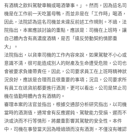
有酒精之飲料駕駛車輛或喝酒肇事。」。然而，因為這名司
機是在工作前一天吃薑母鴨，而並非是在「工作時」喝酒，
因此，法院認為這名司機並未違反前述工作規則。不過，法
院指出，本案應該討論的重點，應該是：司機在上班時，讓
自己體內含有高濃度酒精，是否「違反勞動契約情節重
大」。
法院指出，以貨車司機的工作內容來說，如果駕駛不小心或
意識不清，很可能造成別人的財產及生命遭受危險，公司也
會被要求負連帶責任，因此，公司要求員工在上班時精神狀
況良好，應該是合理而且很重要的事項；況且，公司要求所
有員工在送貨前都要進行酒測，更可以看出，公司是禁止司
機在值勤時體內含有酒精的。
審理本案的法官並指出，根據交通部分析研究指出，以司機
當時的酒測值，通常會有反應遲鈍、駕駛能力受損、遲而不
決或決而不行等情形，將嚴重影響其駕駛的安全性。本件
中，司機在事發當天因為睡過頭而沒有酒測，不僅沒有確認