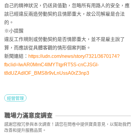
自己的精神狀況，仍送貨值勤，忽略所有用路人的安全，應
該已經違反兩造勞動契約且情節重大，故公司解雇是合法
的。
※小提醒
違反工作規則或勞動契約是否情節重大，並不是雇主說了
算，而應該從具體客觀的情形個案判斷。
新聞連結：
https://udn.com/news/story/7321/3670174?
fbclid=IwAR0MmC4IMYTtgrRT5S-cnCJSGI-
t8dUZAdIOF_BMS8r9vLnUssA0rZ3np3
經營管理
職場力滿意度調查
感謝您撥冗參與本次調查！請您在問卷中提供寶貴意見，以幫助我們
改善和提升服務品質。