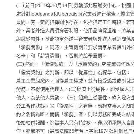
(二) 前日(2019年10月14日)勞動部北區職安中心、
處針對foodpanda和Ubereats兩家業者進行稽查
員間，有一定的指揮關係存在，包括指定工作時段、若不
外，業者外送人員須穿著制服、使用品牌保溫箱、將業
組織從屬性，基此認定外送平台業者與外送人員之間係
「承攬關係」。同時，主管機關並要求兩家業者提出外
名卡」和「薪資清冊」，否則將給予重罰。
(三) 然而，「僱傭契約」與「承攬契約」究竟應如何區
「僱傭契約」之判斷，即以「從屬性」為標準，包括：
雇主企業組織內，服從雇主權威，並有接受懲戒或制裁
勞務，不得使用代理人。(二)經濟上從屬性，即受雇人
他人，為該他人勞動。（三）組織上從屬性，納入雇方
分工合作狀態。又「從屬性」之有無，應視當事人之間
約之名稱為斷。而稱「承攬」者，則以勞務所完成之結
後始給付報酬，除當事人另有特約外，非必須承攬人自
作，亦無不可（最高法院65年台上字第1974號判例意