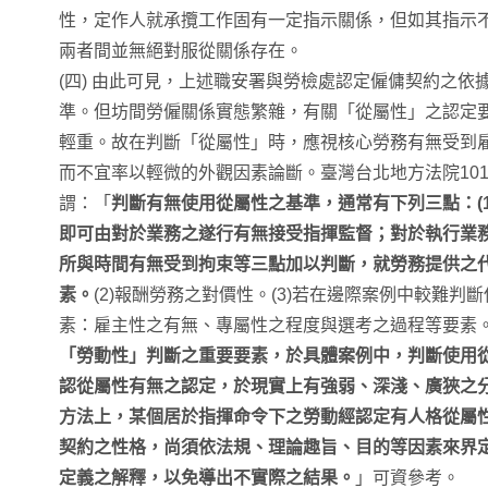
性，定作人就承攬工作固有一定指示關係，但如其指示
兩者間並無絕對服從關係存在。
(四) 由此可見，上述職安署與勞檢處認定僱傭契約之依
準。但坊間勞僱關係實態繁雜，有關「從屬性」之認定
輕重。故在判斷「從屬性」時，應視核心勞務有無受到
而不宜率以輕微的外觀因素論斷。臺灣台北地方法院101
謂：「
判斷有無使用從屬性之基準，通常有下列三點：(
即可由對於業務之遂行有無接受指揮監督；對於執行業
所與時間有無受到拘束等三點加以判斷，就勞務提供之
素。
(2)報酬勞務之對價性。(3)若在邊際案例中較難
素：雇主性之有無、專屬性之程度與選考之過程等要素
「勞動性」判斷之重要要素，於具體案例中，判斷使用
認從屬性有無之認定，於現實上有強弱、深淺、廣狹之
方法上，某個居於指揮命令下之勞動經認定有人格從屬
契約之性格，尚須依法規、理論趣旨、目的等因素來界
定義之解釋，以免導出不實際之結果。
」可資參考。