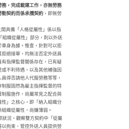
勞務，完成載運工作，亦無勞務
勞動契約而係承攬契約
，即無勞
之間具備「人格從屬性」係以指
「組織從屬性」部分，則以外送
於車身為據。惟查，針對可以拒
其拒絕接單，均無法否定外送員
員有指揮監督關係存在，已有疑
處或不利待遇，以及其他補強因
人員得否請他人代服勞務等等，
穿制服固然為雇主指揮監督的特
著制服施作，尚屬常見之配合與
屬性」之核心，即「納入組織分
斷組織從屬性，尚嫌薄弱。
實際狀況，觀察雙方契約中「從屬
得以拘束、管控外送人員提供勞