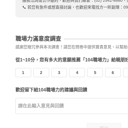
服務洽詢或合作邀約，歡迎與我們聯繫：(02) 2542-6860，或
📞 若您有急件或想直接討論，也歡迎來電找方一昕副理：0919-
職場力滿意度調查
感謝您撥冗參與本次調查！請您在問卷中提供寶貴意見，以幫助
從1~10分，您有多大的意願推薦「104職場力」給親朋
1
2
3
4
5
6
歡迎留下給104職場力的建議與回饋