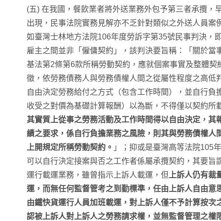
(五) 在我國，餐飲業者將外送業務外包予第三者承攬，
出現，民事法院實務見解亦不乏針對類似之外送人員案
如臺灣士林地方法院106年度勞訴字第35號民事判決，
雇主之間並非「僱傭契約」，該判決要旨稱：「關於當
基法第2條第6款所稱勞動契約，應就個案事實及整體契
徵，依勞務債務人與勞務債權人間之從屬性程度之高低
自由決定勞務給付之方式（包含工作時間），並自行負
收受之對價為基礎計算報酬）以為斷，不得僅以契約所
其實質上從事之勞務活動及工作時間得以自由決定，其
績之要求，係自行負擔業務之風險，則其與勞務債權人
上開規定所稱勞動契約。
」；抑或是臺灣高等法院105
可以自行決定接案與否之工作者係屬承攬契約，其要旨
運行載運業務，雖曾指示上訴人載運，但
上訴人仍有裁
運，而無任何監督管考之到勤標準，任由上訴人自由意
由鐵快貨運行人員加班載運，對上訴人僅不予計算按次
認被上訴人對上訴人之勞務請求權，並無監督管理之權