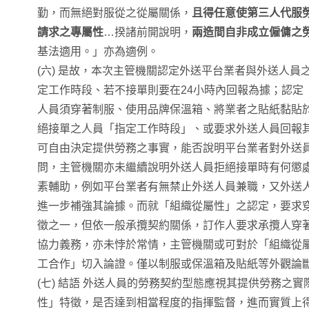
勤，而無絕對服從之從屬關係，
且得任意使第三人代服
請求之專屬性
…揆諸前開說明，
兩造間自非成立僱傭之
基法適用。」亦為適例。
(六) 是故，本次主管機關認定外送平台業者與外送人員
定工作時段、若不接單則要在24小時內回報為據；認定
人員須穿著制服、使用品牌保溫箱、將業者之貼紙黏貼
絕接單之人員「指定工作時段」、或要求外送人員回報
可自由決定提供勞務之事實，能否說明平台業者對外送
問，主管機關亦未繼續說明外送人員拒絕接單時有何懲
素輔助，例如平台業者有無禁止外送人員兼職，又外送
進一步補強其論據。而就「組織從屬性」之認定，要求
徵之一，但依一般承攬契約關係，訂作人要求承攬人穿
協力義務，亦未悖於常情，主管機關或可對於「組織從
工合作」切入論證。僅以制服或保溫箱及貼紙等外觀論
(七) 結語 外送人員的勞務契約型態應視其提供勞務之
性」特徵，是否達到相當程度的指揮監督，進而實質上