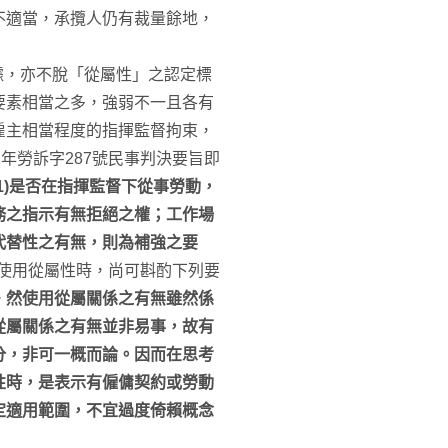
不適當，承攬人仍有裁量餘地，
據，亦不脫「從屬性」之認定標
要素相當之多，強弱不一且各有
雇主相當程度的指揮監督拘束，
年勞訴字287號民事判決要旨即
1)是否在指揮監督下從事勞動，
務之指示有無拒絕之權；工作場
代替性之有無，則為補強之要
判斷使用從屬性時，尚可斟酌下列要
。
然使用從屬關係之有無雖然係
從屬關係之有無並非易事，故有
分，非可一概而論。因而在思考
性時，是表示有僱傭契約或勞動
定適用範圍，不宜過度倚賴概念