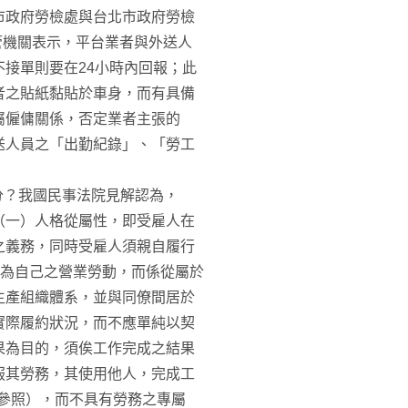
桃園市政府勞檢處與台北市政府勞檢
，據主管機關表示，平台業者與外送人
接單則要在24小時內回報；此
者之貼紙黏貼於車身，而有具備
屬僱傭關係，否定業者主張的
送人員之「出勤紀錄」、「勞工
分？我國民事法院見解認為，
（一）人格從屬性，即受雇人在
之義務，同時受雇人須親自履行
非為自己之營業勞動，而係從屬於
生產組織體系，並與同僚間居於
實際履約狀況，而不應單純以契
果為目的，須俟工作完成之結果
服其勞務，其使用他人，完成工
旨參照），而不具有勞務之專屬