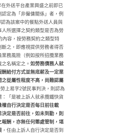
早在外送平台產業興盛之前即已
例認定為「非僱傭關係」者，例
即認為該案中的餐點外送人員與
事人所選擇之契約類型是否為勞
約內容，按勞務契約之類型特
判斷之，即應視提供勞務者得否
擔業務風險（例如按所招攬業務
載之名稱定之。
如勞務債務人就
報酬給付方式並無底薪及一定業
間之從屬性程度不高，尚難認屬
年勞上易字2號民事判決，則認為
謂：「是被上訴人就承攬鐵快貨
量權自行決定是否每日前往載
思決定是否前往，如未到勤，則
之報酬，亦無任何懲處管制，堪
限
，任由上訴人自行決定是否到