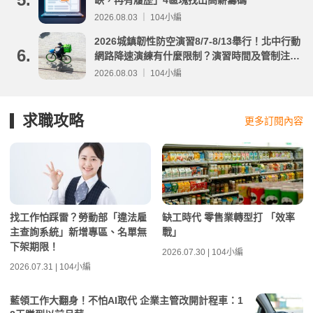
缺，再有履歷」4區塊找出高薪籌碼
2026.08.03 ｜ 104小編
2026城鎮韌性防空演習8/7-8/13舉行！北中行動
6.
網路降速演練有什麼限制？演習時間及管制注意
事項整理
2026.08.03 ｜ 104小編
求職攻略
更多訂閱內容
找工作怕踩雷？勞動部「違法雇
缺工時代 零售業轉型打 「效率
主查詢系統」新增專區、名單無
戰」
下架期限！
2026.07.30 | 104小編
2026.07.31 | 104小編
藍領工作大翻身！不怕AI取代 企業主管改開計程車：1