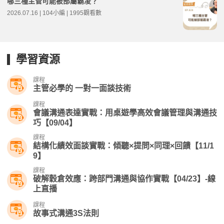
哪三種主管可能被部屬霸凌？
2026.07.16 | 104小編 | 1995觀看數
學習資源
課程
主管必學的 一對一面談技術
課程
會議溝通表達實戰：用桌遊學高效會議管理與溝通技
巧【09/04】
課程
結構化績效面談實戰：傾聽×提問×同理×回饋【11/1
9】
課程
破解穀倉效應：跨部門溝通與協作實戰【04/23】-線
上直播​
課程
故事式溝通3S法則