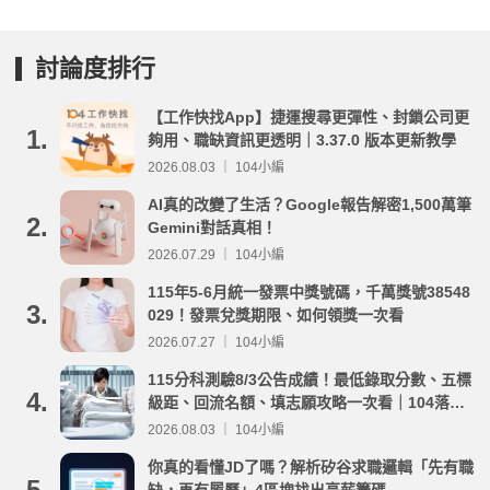
討論度排行
【工作快找App】捷運搜尋更彈性、封鎖公司更
1.
夠用、職缺資訊更透明｜3.37.0 版本更新教學
2026.08.03 ｜ 104小編
AI真的改變了生活？Google報告解密1,500萬筆
2.
Gemini對話真相！
2026.07.29 ｜ 104小編
115年5-6月統一發票中獎號碼，千萬獎號38548
3.
029！發票兌獎期限、如何領獎一次看
2026.07.27 ｜ 104小編
115分科測驗8/3公告成績！最低錄取分數、五標
4.
級距、回流名額、填志願攻略一次看｜104落點
分析
2026.08.03 ｜ 104小編
你真的看懂JD了嗎？解析矽谷求職邏輯「先有職
5.