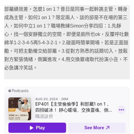
部屬績效差，怎麼1 on 1？昔日是同事一起幹譙主管，轉身
成為主管，如何1 on 1？限定兩人、談的卻是不在場的第三
人，如何中立1 on 1？職場教練Simon分享四招：1.先靜
心，找一個安靜獨立的空間，即便是廁所也ok，反覆呼吐數
綿羊1-2-3-4-5再5-4-3-2-1。2.碰面時簡單開場，若是正面鼓
勵，可把主動權交給部屬。3.從對方熟悉的話題切入，放鬆
對方緊張情緒，側翼進攻。4.用交換靈魂取代扮演小丑，不
必急講冷笑話。