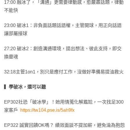
17:00 融冰了，「溝通」更需要律動感，愈嚴肅話題，律動
不能快
23:00 破冰1：非負面話題話語權，主管開球，用正向話語
讓部屬接球
27:20 破冰2：創造溝通環境，提出想法、彼此支持，即交
換靈魂
32:18主管1on1，別只是應付工作，沒做好準備易提油救火
▍
學破冰，還可以聽
EP302社恐「破冰學」！她用情蒐化解尷尬，一次找足300
家客戶
https://tw104.pse.is/5ah9fx
EP322 誠實回饋OK嗎？ 績效面談不提加薪，避免淪為抱怨