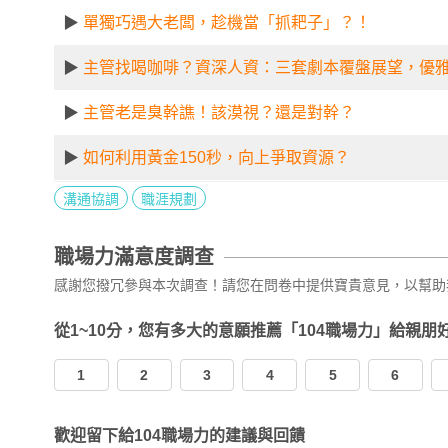
▶
單獨巧遇大老闆，趁機當「抓耙子」？！
▶
主管找喝咖啡？資深人資：三套劇本覆盤展望，優
▶
主管老是臭幹譙！該漠視？還是對幹？
▶
如何利用黃金150秒，向上爭取資源？
溝通協調
職涯規劃
職場力滿意度調查
感謝您撥冗參與本次調查！請您在問卷中提供寶貴意見，以幫助
從1~10分，您有多大的意願推薦「104職場力」給親朋
1
2
3
4
5
6
歡迎留下給104職場力的建議與回饋