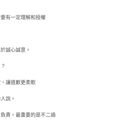
」需要有一定理解和授權
決於誠心誠意。
」？
歉，讓道歉更柔軟
的人說。
信，負責。最重要的是不二過