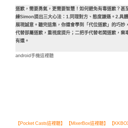
道歉，需要勇氣，更需要智慧！如何避免有毒道歉？甚
練Simon提出三大心法：1.同理對方、態度謙遜。2.具
展現誠意。聽完這集，你還會學到「代位道歉」的巧妙
代替部屬道歉，重視度提升；二把手代替老闆道歉，棄
有還。
android手機這裡聽
【Pocket Casts這裡聽】
【MixerBox這裡聽】
【KKB