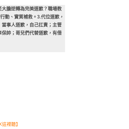
至大膽逆轉為完美道歉？職場教
體行動、實質補救。3.代位道歉，
，當事人道歉，自己扛責；主管
車保帥；哥兒們代替道歉，有借
OX這裡聽】