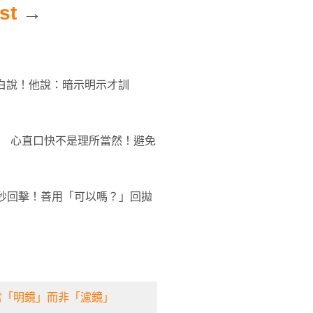
st
→
導直白說！他說：暗示明示才訓
上） 心直口快不是理所當然！避免
秒回擊！善用「可以嗎？」回拋
當「明鏡」而非「濾鏡」