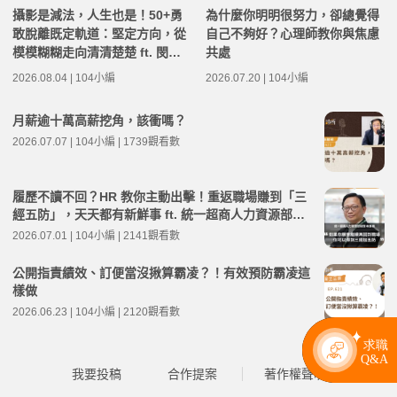
攝影是減法，人生也是！50+勇
為什麼你明明很努力，卻總覺得
敢脫離既定軌道：堅定方向，從
自己不夠好？心理師教你與焦慮
模模糊糊走向清清楚楚 ft. 閔其
共處
慰老師 | 高年級不打烊 x 用 AI
2026.08.04 | 104小編
2026.07.20 | 104小編
點亮第二人生 EP284
月薪逾十萬高薪挖角，該衝嗎？
2026.07.07 | 104小編 | 1739觀看數
履歷不讀不回？HR 教你主動出擊！重返職場賺到「三
經五防」，天天都有新鮮事 ft. 統一超商人力資源部經
理 林宸碩 | 高年級不打烊 x 用 AI 點亮第二人生 EP279
2026.07.01 | 104小編 | 2141觀看數
公開指責績效、訂便當沒揪算霸凌？！有效預防霸凌這
樣做
2026.06.23 | 104小編 | 2120觀看數
我要投稿
合作提案
著作權聲明