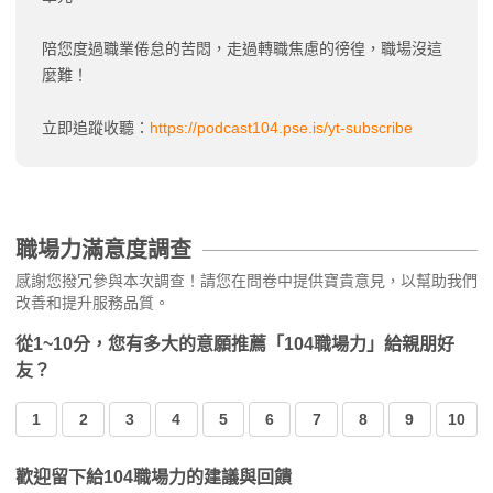
陪您度過職業倦怠的苦悶，走過轉職焦慮的徬徨，職場沒這
麼難！
立即追蹤收聽：
https://podcast104.pse.is/yt-subscribe
職場力滿意度調查
感謝您撥冗參與本次調查！請您在問卷中提供寶貴意見，以幫助我們
改善和提升服務品質。
從1~10分，您有多大的意願推薦「104職場力」給親朋好
友？
1
2
3
4
5
6
7
8
9
10
歡迎留下給104職場力的建議與回饋