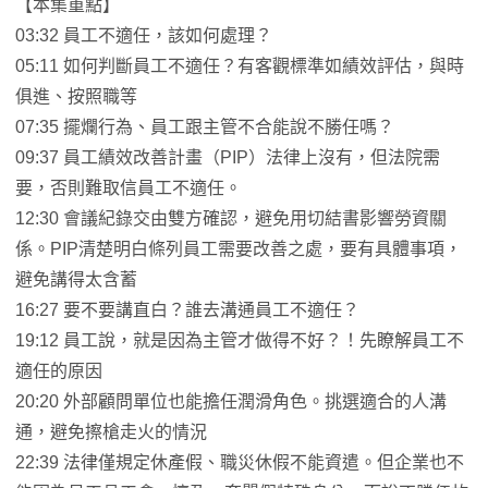
【本集重點】
03:32 員工不適任，該如何處理？
05:11 如何判斷員工不適任？有客觀標準如績效評估，與時
俱進、按照職等
07:35 擺爛行為、員工跟主管不合能說不勝任嗎？
09:37 員工績效改善計畫（PIP）法律上沒有，但法院需
要，否則難取信員工不適任。
12:30 會議紀錄交由雙方確認，避免用切結書影響勞資關
係。PIP清楚明白條列員工需要改善之處，要有具體事項，
避免講得太含蓄
16:27 要不要講直白？誰去溝通員工不適任？
19:12 員工說，就是因為主管才做得不好？！先瞭解員工不
適任的原因
20:20 外部顧問單位也能擔任潤滑角色。挑選適合的人溝
通，避免擦槍走火的情況
22:39 法律僅規定休產假、職災休假不能資遣。但企業也不