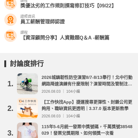
課程
獎優汰劣的工作規則撰寫修訂技巧【09/22】
證照資訊
員工薪酬管理師認證
課程
【資深顧問分享】人資難題Q＆A -薪酬篇
討論度排行
2026城鎮韌性防空演習8/7-8/13舉行！北中行動
1.
網路降速演練有什麼限制？演習時間及管制注意
事項整理
2026.08.03 ｜ 104小編
【工作快找App】捷運搜尋更彈性、封鎖公司更
2.
夠用、職缺資訊更透明｜3.37.0 版本更新教學
2026.08.03 ｜ 104小編
115年5-6月統一發票中獎號碼，千萬獎號38548
3.
029！發票兌獎期限、如何領獎一次看