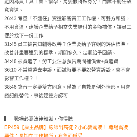
能因為員工具工會、懷孕、育嬰假特殊身分，而說不勝任故
意資遣。
26:43 考量「不適任」資遣影響員工工作權，可雙方和議，
不用資遣，建議企業給予相當失業給付的金額補償，讓員工
便於找下一份工作
31:45 員工被告知輔導改善？企業要給予客觀的評估標準，
改善計畫要達到的標準，期間多久？定期給予回饋。
34:48 被資遣了，勞工要注意預告期間補償金+資遣費
36:10 不當資遣去申訴，面試時要不要說勞資訴訟，會不會
影響工作權？！
38:46 錄音一定要雙方同意。僅為了自救是例外情形。用會
議記錄替代，事後經雙方認可
▍ 職場必悉法律知識，你得聽
EP459【雇主品牌】嚴師出高徒？小心變霸凌！ 職場霸凌
要件：長期在工作場所，有負面感受