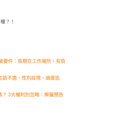
作權？！
霸凌要件：長期在工作場所，有負
騷！言語不適、性別歧視、過度追
嗎？ 3大權利別忽略：解僱預告