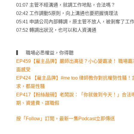
01:07 主管不經溝通，就調工作地點，合法嗎？
02:42 工作調動5原則，向上溝通也要把握情理法
05:41 申請公司內部轉調，原主管不放人，被剝奪了工
07:52 轉調出狀況，也可以和人資溝通
▍ 職場必悉權益，你得聽
EP459【雇主品牌】嚴師出高徒？小心變霸凌！ 職場
面感受
EP424 【雇主品牌】#me too 律師教你對抗權勢性
求，都是性騷
EP417【粉絲敲碗】老闆說：「你就做到今天！」合法
期、資遣費、謀職假
按「Follow」訂閱，最新一集Podcast立即傳送