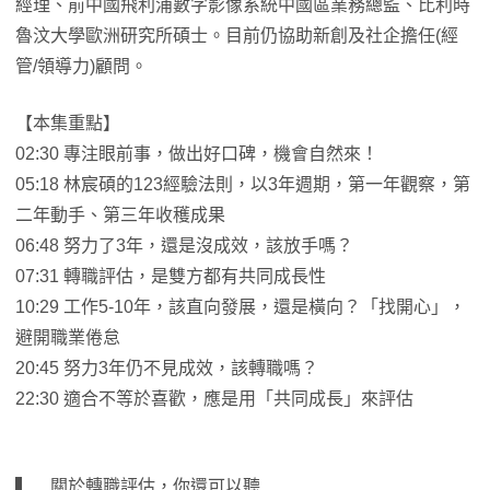
經理、前中國飛利浦數字影像系統中國區業務總監、比利時
魯汶大學歐洲研究所碩士。目前仍協助新創及社企擔任(經
管/領導力)顧問。
【本集重點】
02:30 專注眼前事，做出好口碑，機會自然來！
05:18 林宸碩的123經驗法則，以3年週期，第一年觀察，第
二年動手、第三年收穫成果
06:48 努力了3年，還是沒成效，該放手嗎？
07:31 轉職評估，是雙方都有共同成長性
10:29 工作5-10年，該直向發展，還是橫向？「找開心」，
避開職業倦怠
20:45 努力3年仍不見成效，該轉職嗎？
22:30 適合不等於喜歡，應是用「共同成長」來評估
▍ 關於轉職評估，你還可以聽