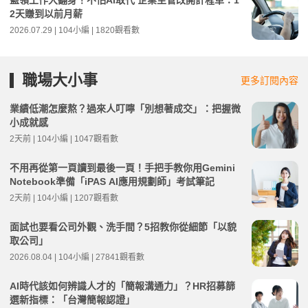
藍領工作大翻身！不怕AI取代 企業主管改開計程車：1
2天賺到以前月薪
2026.07.29 | 104小編 | 1820觀看數
職場大小事
更多訂閱內容
業績低潮怎麼熬？過來人叮嚀「別想著成交」：把握微
小成就感
2天前 | 104小編 | 1047觀看數
不用再從第一頁讀到最後一頁！手把手教你用Gemini
Notebook準備「iPAS AI應用規劃師」考試筆記
2天前 | 104小編 | 1207觀看數
面試也要看公司外觀、洗手間？5招教你從細節「以貌
取公司」
2026.08.04 | 104小編 | 27841觀看數
AI時代該如何辨識人才的「簡報溝通力」？HR招募篩
選新指標：「台灣簡報認證」