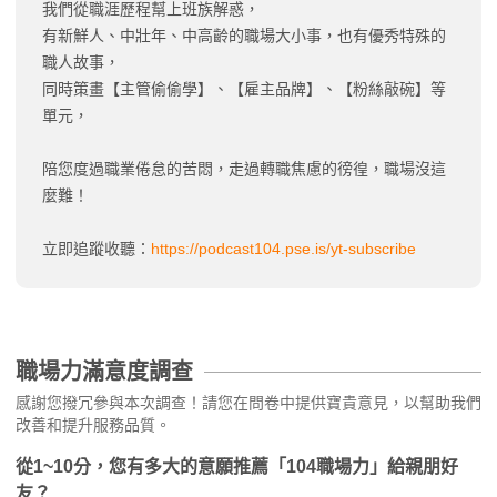
我們從職涯歷程幫上班族解惑，
有新鮮人、中壯年、中高齡的職場大小事，也有優秀特殊的
職人故事，
同時策畫【主管偷偷學】、【雇主品牌】、【粉絲敲碗】等
單元，
陪您度過職業倦怠的苦悶，走過轉職焦慮的徬徨，職場沒這
麼難！
立即追蹤收聽：
https://podcast104.pse.is/yt-subscribe
職場力滿意度調查
感謝您撥冗參與本次調查！請您在問卷中提供寶貴意見，以幫助我們
改善和提升服務品質。
從1~10分，您有多大的意願推薦「104職場力」給親朋好
友？