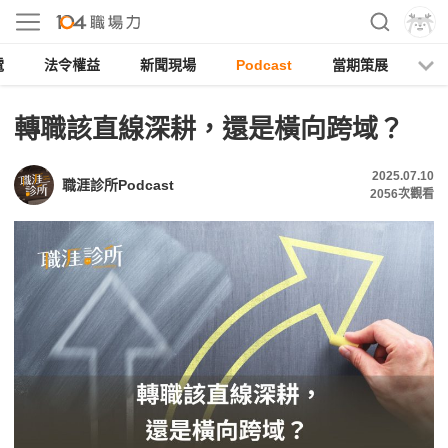
電
法令權益
新聞現場
Podcast
當期策展
轉職該直線深耕，還是橫向跨域？
2025.07.10
職涯診所Podcast
2056
次觀看