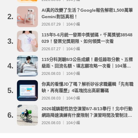
AI真的改變了生活？Google報告解密1,500萬筆
2.
Gemini對話真相！
2026.07.29 ｜ 104小編
115年5-6月統一發票中獎號碼，千萬獎號38548
3.
029！發票兌獎期限、如何領獎一次看
2026.07.27 ｜ 104小編
115分科測驗8/3公告成績！最低錄取分數、五標
4.
級距、回流名額、填志願攻略一次看｜104落點
分析
2026.08.03 ｜ 104小編
你真的看懂JD了嗎？解析矽谷求職邏輯「先有職
5.
缺，再有履歷」4區塊找出高薪籌碼
2026.08.03 ｜ 104小編
2026城鎮韌性防空演習8/7-8/13舉行！北中行動
6.
網路降速演練有什麼限制？演習時間及管制注意
事項整理
2026.08.03 ｜ 104小編