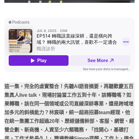
這一集，完全的虛實整合！先聽AI語音摘要，再聽歡慶五百
集真人live talk，現場討論當工作五到十年，該轉職嗎？如
果轉職，該在同一個領域或公司直線深耕專業，還是跨域增
加多元的斜槓能力？林宸碩，統一超商招募team經理，他
在統一集團工作超過20年、歷經儲備幹部、客服、網管、經
營企劃、新商機、人資至少六類職務，「找開心，基礎打
底，工作才能長久！」職場教練Simon提醒，工作上，適合