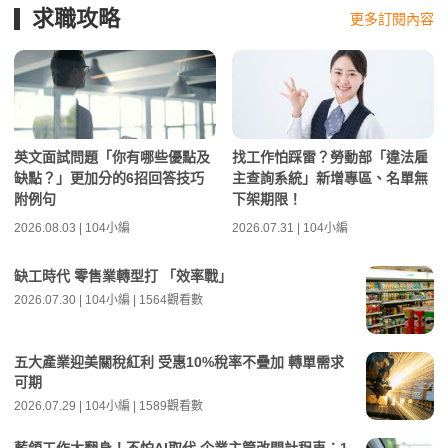
求職攻略
更多訂閱內容
英文面試問題「你有哪些優點及
找工作怕踩雷？勞動部「違法雇
缺點？」更加分的6招回答技巧
主查詢系統」新增專區、名單無
附例句
下架期限！
2026.08.03 | 104小編
2026.07.31 | 104小編
缺工時代 零售業轉型打 「效率戰」
2026.07.30 | 104小編 | 1564觀看數
五大產業迎美關稅紅利 受惠10%稅率不疊加 轉單需求
可期
2026.07.29 | 104小編 | 1589觀看數