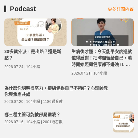
Podcast
更多訂閱內容
30多歲外派，是出路？還是斷
生病後才懂：今天能平安度過就
點？
值得感謝！把時間留給自己，隨
時開始照顧健康都不嫌晚 ft. 資
2026.07.24 | 104小編
深醫藥記者王瑞玲 | 高年級不打
2026.07.21 | 104小編
烊 x 用 AI 點亮第二人生 EP282
為什麼你明明很努力，卻總覺得自己不夠好？心理師教
你與焦慮共處
2026.07.20 | 104小編 | 1186觀看數
哪三種主管可能被部屬霸凌？
2026.07.16 | 104小編 | 2001觀看數