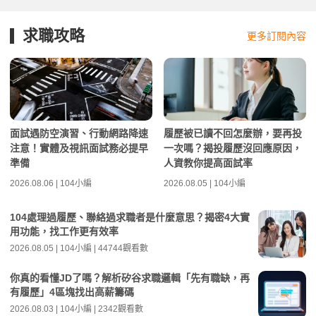
求職攻略
更多訂閱內容
面試遇防空演習、行動網路降速
履歷被已讀不回怎麼辦，要再投
注意！實體及視訊面試務必提早
一次嗎？揭投履歷沒回應原因，
準備
人資教你提高面試率
2026.08.06 | 104小編
2026.08.05 | 104小編
104處理過履歷、聯絡過求職者是什麼意思？揭密4大實
用功能，找工作更有效率
2026.08.05 | 104小編 | 44744觀看數
你真的看懂JD了嗎？解析矽谷求職邏輯「先有職缺，再
有履歷」4區塊找出高薪籌碼
2026.08.03 | 104小編 | 2342觀看數