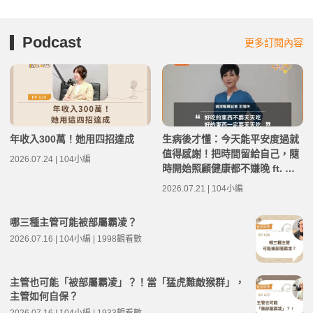
Podcast
更多訂閱內容
年收入300萬！她用四招達成
生病後才懂：今天能平安度過就
值得感謝！把時間留給自己，隨
2026.07.24 | 104小編
時開始照顧健康都不嫌晚 ft. 資
深醫藥記者王瑞玲 | 高年級不打
2026.07.21 | 104小編
烊 x 用 AI 點亮第二人生 EP282
哪三種主管可能被部屬霸凌？
2026.07.16 | 104小編 | 1998觀看數
主管也可能「被部屬霸凌」？！當「猛虎難敵猴群」，
主管如何自保？