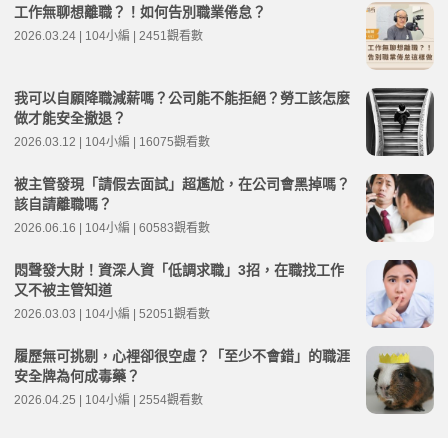
工作無聊想離職？！如何告別職業倦怠？
2026.03.24 | 104小編 | 2451觀看數
我可以自願降職減薪嗎？公司能不能拒絕？勞工該怎麼
做才能安全撤退？
2026.03.12 | 104小編 | 16075觀看數
被主管發現「請假去面試」超尷尬，在公司會黑掉嗎？
該自請離職嗎？
2026.06.16 | 104小編 | 60583觀看數
悶聲發大財！資深人資「低調求職」3招，在職找工作
又不被主管知道
2026.03.03 | 104小編 | 52051觀看數
履歷無可挑剔，心裡卻很空虛？「至少不會錯」的職涯
安全牌為何成毒藥？
2026.04.25 | 104小編 | 2554觀看數