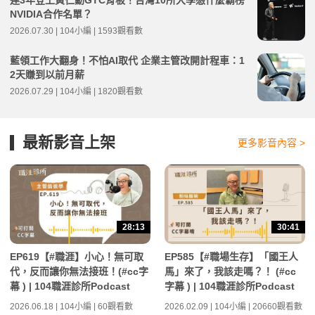
連3年登上黃仁勳GTC背板！台灣10所大學憑什麼霸榜
NVIDIA合作名單？
2026.07.30 | 104小編 | 1593觀看數
藍領工作大翻身！不怕AI取代 企業主管改開計程車：1
2天賺到以前月薪
2026.07.29 | 104小編 | 1820觀看數
最新影音上架
更多影音內容 >
28:13
30:41
EP619【#職涯】小心！無可取
EP585【#職場生存】「國王人
代，反而讓你無法接班！(#cc字
馬」來了，我該走嗎？！ (#cc
幕 ) | 104職涯診所Podcast
字幕 ) | 104職涯診所Podcast
2026.06.18 | 104小編 | 60觀看數
2026.02.09 | 104小編 | 20660觀看數