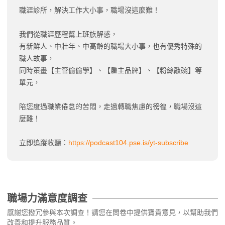
職涯診所，解決工作大小事，職場沒這麼難！
我們從職涯歷程幫上班族解惑，
有新鮮人、中壯年、中高齡的職場大小事，也有優秀特殊的
職人故事，
同時策畫【主管偷偷學】、【雇主品牌】、【粉絲敲碗】等
單元，
陪您度過職業倦怠的苦悶，走過轉職焦慮的徬徨，職場沒這
麼難！
立即追蹤收聽：
https://podcast104.pse.is/yt-subscribe
職場力滿意度調查
感謝您撥冗參與本次調查！請您在問卷中提供寶貴意見，以幫助我們
改善和提升服務品質。