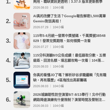
1.
夠用、職缺資訊更透明｜3.37.0 版本更新教學
2026.08.03 ｜ 104小編
AI真的改變了生活？Google報告解密1,500萬筆
2.
Gemini對話真相！
2026.07.29 ｜ 104小編
115年5-6月統一發票中獎號碼，千萬獎號38548
3.
029！發票兌獎期限、如何領獎一次看
2026.07.27 ｜ 104小編
115分科測驗8/3公告成績！最低錄取分數、五標
4.
級距、回流名額、填志願攻略一次看｜104落點
分析
2026.08.03 ｜ 104小編
你真的看懂JD了嗎？解析矽谷求職邏輯「先有職
5.
缺，再有履歷」4區塊找出高薪籌碼
2026.08.03 ｜ 104小編
2026城鎮韌性防空演習8/7-8/13舉行！北中行動
6.
網路降速演練有什麼限制？演習時間及管制注意
事項整理
2026.08.03 ｜ 104小編