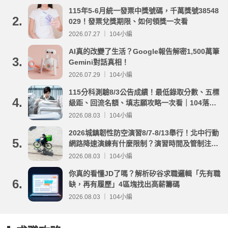
115年5-6月統一發票中獎號碼，千萬獎號38548
2.
029！發票兌獎期限、如何領獎一次看
2026.07.27 ｜ 104小編
AI真的改變了生活？Google報告解密1,500萬筆
3.
Gemini對話真相！
2026.07.29 ｜ 104小編
115分科測驗8/3公告成績！最低錄取分數、五標
4.
級距、回流名額、填志願攻略一次看｜104落點
分析
2026.08.03 ｜ 104小編
2026城鎮韌性防空演習8/7-8/13舉行！北中行動
5.
網路降速演練有什麼限制？演習時間及管制注意
事項整理
2026.08.03 ｜ 104小編
你真的看懂JD了嗎？解析矽谷求職邏輯「先有職
6.
缺，再有履歷」4區塊找出高薪籌碼
2026.08.03 ｜ 104小編