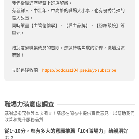
我們從職涯歷程幫上班族解惑，
有新鮮人、中壯年、中高齡的職場大小事，也有優秀特殊的
職人故事，
同時策畫【主管偷偷學】、【雇主品牌】、【粉絲敲碗】等
單元，
陪您度過職業倦怠的苦悶，走過轉職焦慮的徬徨，職場沒這
麼難！
立即追蹤收聽：
https://podcast104.pse.is/yt-subscribe
職場力滿意度調查
感謝您撥冗參與本次調查！請您在問卷中提供寶貴意見，以幫助我們
改善和提升服務品質。
從1~10分，您有多大的意願推薦「104職場力」給親朋好
友？