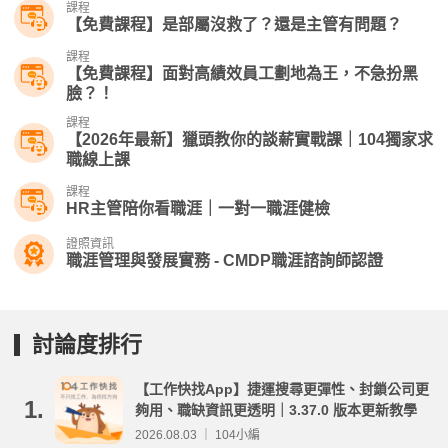
課程
【免費課程】是部屬沒救了？還是主管有問題？
課程
【免費課程】面對高績效員工劃地為王，不急扮黑
臉？！
課程
【2026年最新】獵頭教你的談薪實戰課｜104獨家求
職線上課
課程
HR主管陪你看職涯｜一對一職涯健檢
證照資訊
職涯管理與發展實務 - CMDP職涯諮詢師認證
討論度排行
【工作快找App】捷運搜尋更彈性、封鎖公司更
1.
夠用、職缺資訊更透明｜3.37.0 版本更新教學
2026.08.03 ｜ 104小編