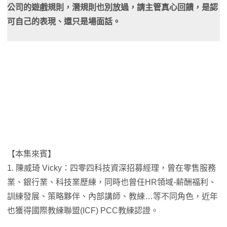
公司的遊戲規則，潛規則也別放過，請主管真心回饋，是認
可自己的表現、還只是場面話。
【本集來賓】
1. 陳威琦 Vicky：四零四科技資深招募經理，曾在零售服務
業、銀行業、科技業歷練，同時也曾任HR領域-薪酬福利、
訓練發展、策略夥伴、內部講師、教練…等不同角色，近年
也獲得國際教練聯盟(ICF) PCC教練認證。