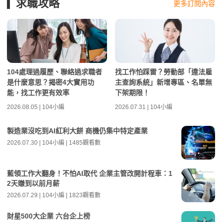
求職攻略
更多訂閱內容
104處理過履歷、聯絡過求職者
找工作怕踩雷？勞動部「違法雇
是什麼意思？揭密4大實用功
主查詢系統」新增專區、名單無
能，找工作更有效率
下架期限！
2026.08.05 | 104小編
2026.07.31 | 104小編
製造業沒吃到AI紅利大餅 商機仍集中特定產業
2026.07.30 | 104小編 | 1485觀看數
藍領工作大翻身！不怕AI取代 企業主管改開計程車：1
2天賺到以前月薪
2026.07.29 | 104小編 | 1823觀看數
財星500大企業 六台企上榜