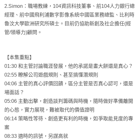
2.Simon：職場教練，104資訊科技董事、前104人力銀行總
經理、前中國飛利浦數字影像系統中國區業務總監、比利時
魯汶大學歐洲研究所碩士。目前仍協助新創及社企擔任(經
管/領導力)顧問。
【本集重點】
01:30 和主管討論職涯發展，他的承諾是畫大餅還是真心？
02:55 瞭解公司遊戲規則、甚至搞懂潛規則
04:06 主管的真心評價回饋，區分主管是否真心認可，還是
場面話？
05:06 主動出擊，創造談判籌碼與時機，隨時做好準備離開
的心態，實力展現，難被取代的價值證明
06:14 策略性等待、創造更有利的時機，如爭取能見度的專
案
08:33 適時的訊號，另謀高就