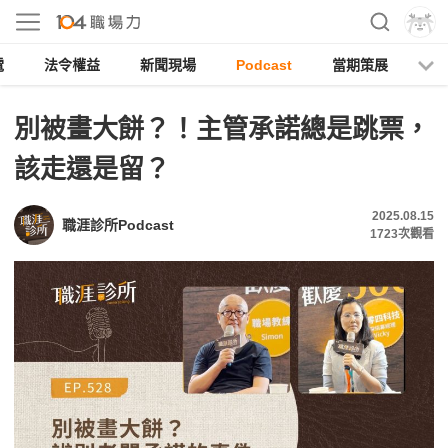
電
法令權益
新聞現場
Podcast
當期策展
別被畫大餅？！主管承諾總是跳票，
該走還是留？
2025.08.15
職涯診所Podcast
1723
次觀看