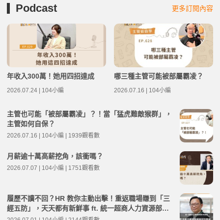
Podcast
更多訂閱內容
年收入300萬！她用四招達成
哪三種主管可能被部屬霸凌？
2026.07.24 | 104小編
2026.07.16 | 104小編
主管也可能「被部屬霸凌」？！當「猛虎難敵猴群」，
主管如何自保？
2026.07.16 | 104小編 | 1939觀看數
月薪逾十萬高薪挖角，該衝嗎？
2026.07.07 | 104小編 | 1751觀看數
履歷不讀不回？HR 教你主動出擊！重返職場賺到「三
經五防」，天天都有新鮮事 ft. 統一超商人力資源部經
理 林宸碩 | 高年級不打烊 x 用 AI 點亮第二人生 EP279