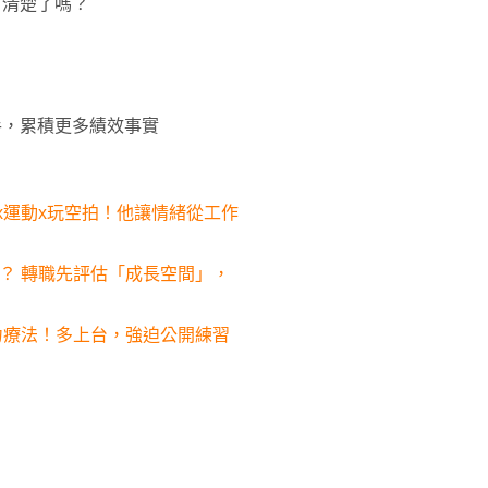
訂清楚了嗎？
身手，累積更多績效事實
狗x運動x玩空拍！他讓情緒從工作
留？ 轉職先評估「成長空間」，
暴力療法！多上台，強迫公開練習