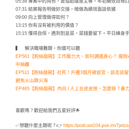
05:38 專案中的角色，是協助還是主導，年初績效目標
07:31 結案報告明做好交接，暗做為績效面談依據
09:00 向上管理做得如何？
13:15 你有沒有被利用的價值？
15:15 懂得自保，遇到割韭菜，菜錢要留下。平日練
▍ 解決職場難題，你還可以聽
EP561【粉絲敲碗】工作壓力大，如何調適身心？ 遛
中抽離
EP511【粉絲敲碗】社死！升遷3個月被拔官，該走該
避免火山跳火海
EP465【粉絲敲碗】內向 I 人上台皮皮挫，怎麼辦？
喜歡嗎？歡迎給我們五星好評🌟
✅想聽什麼主題呢？👉
https://podcast104.pse.im/7jetza