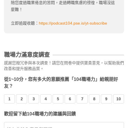
陪您度過職業倦怠的苦悶，走過轉職焦慮的徬徨，職場沒這
麼難！
立即追蹤收聽：
https://podcast104.pse.is/yt-subscribe
職場力滿意度調查
感謝您撥冗參與本次調查！請您在問卷中提供寶貴意見，以幫助我們
改善和提升服務品質。
從1~10分，您有多大的意願推薦「104職場力」給親朋好
友？
1
2
3
4
5
6
7
8
9
10
歡迎留下給104職場力的建議與回饋