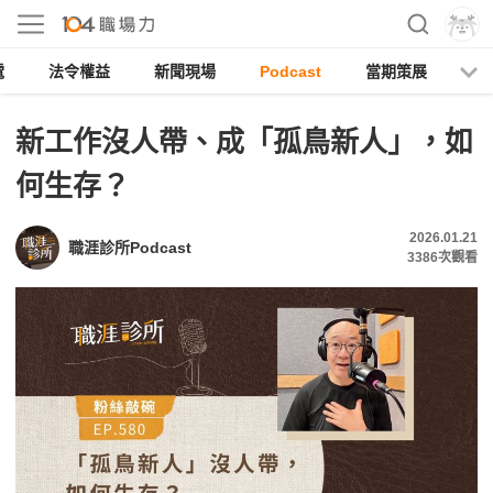
電
法令權益
新聞現場
Podcast
當期策展
新工作沒人帶、成「孤鳥新人」，如
何生存？
2026.01.21
職涯診所Podcast
3386
次觀看