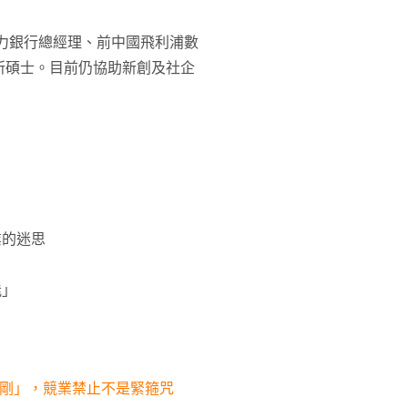
4人力銀行總經理、前中國飛利浦數
所碩士。目前仍協助新創及社企
業的迷思
能」
！
大金剛」，競業禁止不是緊箍咒