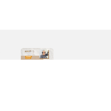
價
錯
不被