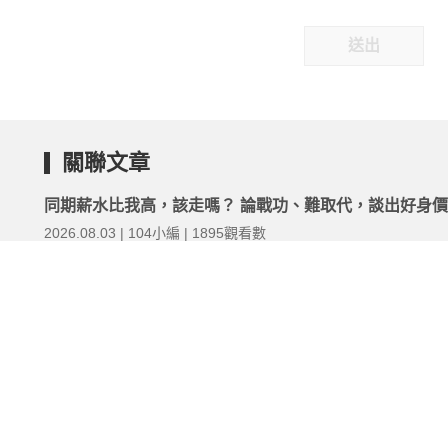
送出
關聯文章
同期薪水比我高，該走嗎？ 論戰功、難取代，談出好身
2026.08.03 | 104小編 | 1895觀看數
怕入錯行、挑錯公司會搞爛履歷？職涯真的有所謂的「走
路」嗎？
1天前 | 104小編 | 1474觀看數
悶聲發大財！資深人資「低調求職」3招，在職找工作又
主管知道
2026.03.03 | 104小編 | 52024觀看數