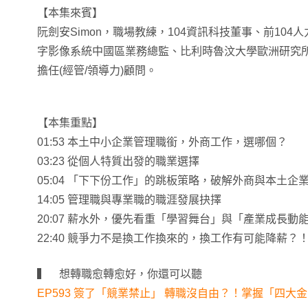
【本集來賓】
阮劍安Simon，職場教練，104資訊科技董事、前10
字影像系統中國區業務總監、比利時魯汶大學歐洲研究
擔任(經管/領導力)顧問。
【本集重點】
01:53 本土中小企業管理職銜，外商工作，選哪個？
03:23 從個人特質出發的職業選擇
05:04 「下下份工作」的跳板策略，破解外商與本土企
14:05 管理職與專業職的職涯發展抉擇
20:07 薪水外，優先看重「學習舞台」與「產業成長動
22:40 競爭力不是換工作換來的，換工作有可能降薪？
▍ 想轉職愈轉愈好，你還可以聽
EP593 簽了「競業禁止」 轉職沒自由？！掌握「四