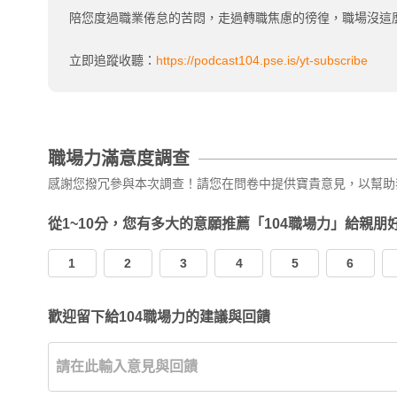
陪您度過職業倦怠的苦悶，走過轉職焦慮的徬徨，職場沒這
立即追蹤收聽：
https://podcast104.pse.is/yt-subscribe
職場力滿意度調查
感謝您撥冗參與本次調查！請您在問卷中提供寶貴意見，以幫助
從1~10分，您有多大的意願推薦「104職場力」給親朋
1
2
3
4
5
6
歡迎留下給104職場力的建議與回饋