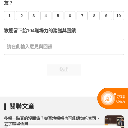
友？
1
2
3
4
5
6
7
8
9
10
歡迎留下給104職場力的建議與回饋
送出
關聯文章
多報一點真的沒關係？幾百塊報帳也可能讓你吃官司、
丟了職場信用