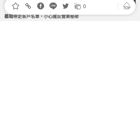
2026.06.12 | 104小編 | 1349觀看數
0
離職帶走客戶名單，小心違反營業秘密
2026.03.24 | 104小編 | 2877觀看數
把公司的內部資訊轉傳給朋友看，會構成洩密罪嗎？
2026.05.08 | 104小編 | 2568觀看數
公開指責績效、訂便當沒揪算霸凌？！有效預防霸凌這
樣做
2026.06.23 | 104小編 | 2126觀看數
【104 talks】企業合規必修！搞懂職安新法重點、判
斷標準與申訴實務 | 5/19 免費直播
2026.05.12 | 104小編 | 2119觀看數
學習資源