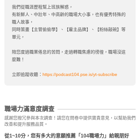
我們從職涯歷程幫上班族解惑，
有新鮮人、中壯年、中高齡的職場大小事，也有優秀特殊的
職人故事，
同時策畫【主管偷偷學】、【雇主品牌】、【粉絲敲碗】等
單元，
陪您度過職業倦怠的苦悶，走過轉職焦慮的徬徨，職場沒這
麼難！
立即追蹤收聽：
https://podcast104.pse.is/yt-subscribe
職場力滿意度調查
感謝您撥冗參與本次調查！請您在問卷中提供寶貴意見，以幫助我們
改善和提升服務品質。
從1~10分，您有多大的意願推薦「104職場力」給親朋好