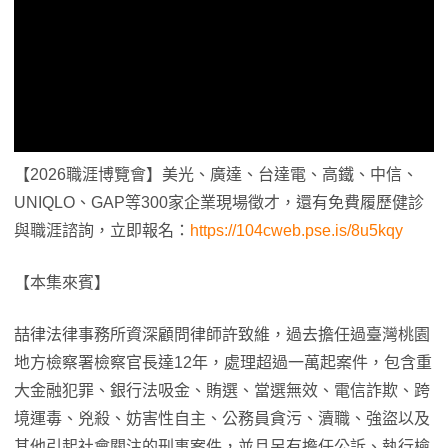
【2026職涯博覽會】美光、廣達、台達電、高鐵、中信、
UNIQLO、GAP等300家企業現場徵才，還有免費履歷健診
與職涯諮詢，立即報名：
https://104cweb.pse.is/8u5kqy
【本集來賓】
喆律法律事務所資深顧問律師許致維，過去擔任過臺灣桃園
地方檢察署檢察官長達12年，處理超過一萬起案件，包含重
大金融犯罪、銀行法吸金、賄選、當選無效、電信詐欺、跨
境運毒、兇殺、妨害性自主、公務員貪污、瀆職、強盜以及
其他引起社會關注的刑事案件，並且另有擔任公訴、執行檢