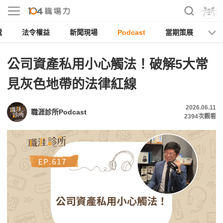
電
法令權益
新聞現場
Podcast
當期策展
公司資產私用小心觸法！破解5大常
見灰色地帶的法律紅線
2026.06.11
職涯診所Podcast
2394
次觀看