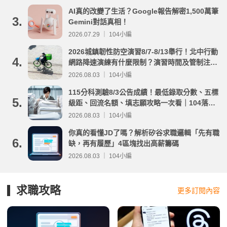
AI真的改變了生活？Google報告解密1,500萬筆
3.
Gemini對話真相！
2026.07.29 ｜ 104小編
2026城鎮韌性防空演習8/7-8/13舉行！北中行動
4.
網路降速演練有什麼限制？演習時間及管制注意
事項整理
2026.08.03 ｜ 104小編
115分科測驗8/3公告成績！最低錄取分數、五標
5.
級距、回流名額、填志願攻略一次看｜104落點
分析
2026.08.03 ｜ 104小編
你真的看懂JD了嗎？解析矽谷求職邏輯「先有職
6.
缺，再有履歷」4區塊找出高薪籌碼
2026.08.03 ｜ 104小編
求職攻略
更多訂閱內容