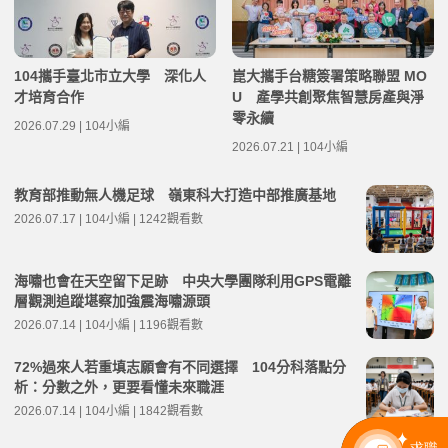
104攜手臺北市立大學 深化人
崑大攜手台糖簽署策略聯盟 MO
才培育合作
U 產學共創聚焦智慧房產與淨
零永續
2026.07.29 | 104小編
2026.07.21 | 104小編
教育部推動無人機足球 嶺東科大打造中部推廣基地
2026.07.17 | 104小編 | 1242觀看數
海嘯也會在天空留下足跡 中央大學團隊利用GPS電離
層觀測追蹤堪察加強震海嘯源頭
2026.07.14 | 104小編 | 1196觀看數
72%過來人若重填志願會有不同選擇 104分科落點分
析：分數之外，更要看懂未來職涯
2026.07.14 | 104小編 | 1842觀看數