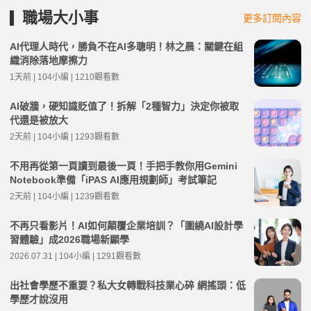
職場大小事
更多訂閱內容
AI代理人時代，勝負不在AI多聰明！林之晨：關鍵在組
織消除落地摩擦力
1天前 | 104小編 | 1210觀看數
AI破牆，硬知識貶值了！拆解「2種智力」決定你被取
代還是被放大
2天前 | 104小編 | 1293觀看數
不用再從第一頁讀到最後一頁！手把手教你用Gemini
Notebook準備「iPAS AI應用規劃師」考試筆記
2天前 | 104小編 | 1239觀看數
不再只看影片！AI如何顛覆企業培訓？「圍繞AI設計學
習體驗」成2026職場新顯學
2026.07.31 | 104小編 | 1291觀看數
出社會學歷不重要？私大女轉戰科技業心碎 網搖頭：低
學歷才說沒用