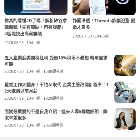
你真的看懂JD了嗎？解析矽谷求
詐團滲透！Threads詐騙氾濫 假
職邏輯「先有職缺，再有履歷」
徵才最多
4區塊找出高薪籌碼
2026.07.30 | 104小編
2026.08.03 | 104小編
五大產業迎美關稅紅利 受惠10%稅率不疊加 轉單需求
可期
2026.07.29 | 104小編 | 1589觀看數
藍領工作大翻身！不怕AI取代 企業主管改開計程車：1
2天賺到以前月薪
2026.07.29 | 104小編 | 1829觀看數
面試最重要的不是自我介紹！過來人曝5關鍵細節：錄
取率差很多
2026.07.28 | 104小編 | 2353觀看數