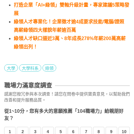
打造企業「AI+綠領」雙軸升級計畫，專家建議5策略發
展
綠領人才專業化！企業徵才逾4成要求技能/電腦/證照
高薪綠領四大樣貌年薪逾百萬
綠領人才缺口逼近3萬、8年成長278%年薪200萬高薪
綠領出列！
大學
大學科系
綠領
職場力滿意度調查
感謝您撥冗參與本次調查！請您在問卷中提供寶貴意見，以幫助我們
改善和提升服務品質。
從1~10分，您有多大的意願推薦「104職場力」給親朋好
友？
1
2
3
4
5
6
7
8
9
10