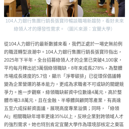
104人力銀行集團行銷長張寶玲暢談職場新趨勢，看好未來
綠領人才的爆發性需求。（圖片來源：宜蘭大學）
從104人力銀行的最新數據來看，我們正處於一場史無前例
的職涯轉型浪潮中。104人力銀行集團行銷長張寶玲指出，
2025年下半年，全台招募綠領人才的企業已突破4,100家，
平均每月釋出近3萬個綠領職缺，8年來成長278%，為整體
市場成長速度的5.7倍，顯示「淨零碳排」已從環保倡議轉
變為企業營運的基本能力，更成為求職者不可或缺的關鍵競
爭力。進一步觀察，綠領職缺薪資中位數達4萬元，高於整
體市場3.8萬元，且在金融、半導體與顧問等產業，有高達
五至六成採薪資面議，展現高度專業溢價；同時，「綠領
AI」相關職缺年增率更達35%以上，反映企業對跨領域人才
的強烈需求。她也特別肯定宜蘭大學作為環境部核定之東區