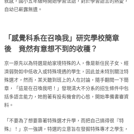
就感，國小五年級時開始學習法語，對於學習語言的熱愛，
自幼已嶄露無遺。
「感覺科系在召喚我」研究學校簡章
後 竟然有意想不到的收穫？
京一原先以為特選是給家境特殊的人，像是新住民子女、經
濟弱勢如中低收入或特殊境遇的學生，因此並未特別關注特
殊選才，然而，某天聽到班上的人在討論，隨手翻閱一下簡
章，「這是在召喚我吧！」發現清大不分系的招生條件中包
括多語言能力，她抱著有投有機會的心態，開始準備書審資
料。
「不要為了想要靠著特殊選才升學，而把自己搞得很『特
殊』！」京一強調，特選的立意旨在發掘特殊專才之學生，