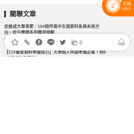
關聯文章
走進成大單車節：104陪伴高中生探索科系與未來方
向，從升學選系到職涯規劃
2026.03.11 | 104小編 | 1230觀看數
0
【115審查資料準備指引】大學個人申請準備必看！附6
6校準備指引連結
2026.04.07 | 104小編 | 151219觀看數
新北技職助攻學子 統測高分群展現跨域競爭力邁向優質
頂尖科大
2026.05.15 | 104小編 | 2354觀看數
40所獲獎大學現身說法 《大學品牌力》看見台灣高教
競爭力
2026.04.07 | 104小編 | 2347觀看數
115年高普考7/3起登場，考試院增列需用名額1614名