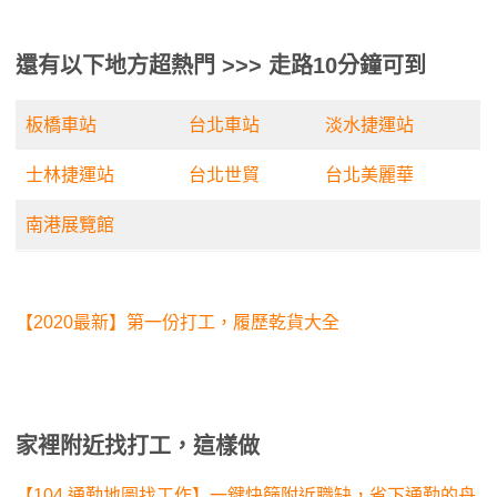
還有以下地方超熱門 >>> 走路10分鐘可到
板橋車站
台北車站
淡水捷運站
士林捷運站
台北世貿
台北美麗華
南港展覽館
【2020最新】第一份打工，履歷乾貨大全
家裡附近找打工，這樣做
【104 通勤地圖找工作】一鍵快篩附近職缺，省下通勤的舟