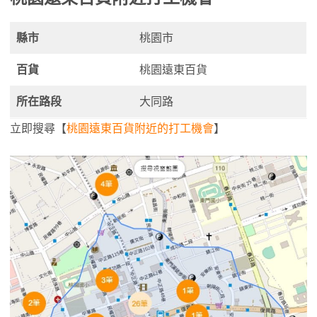
縣市
桃園市
百貨
桃園遠東百貨
所在路段
大同路
立即搜尋【
桃園遠東百貨附近的打工機會
】