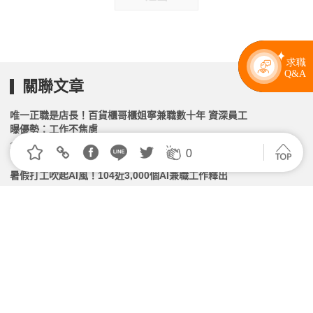
關聯文章
唯一正職是店長！百貨櫃哥櫃姐寧兼職數十年 資深員工
曝優勢：工作不焦慮
2026.03.18 | 104小編 | 2968觀看數
0
暑假打工吹起AI風！104近3,000個AI兼職工作釋出
2026.06.18 | 104小編 | 1914觀看數
2025兼差族最愛揭曉！全台都夯書店北部愛遠距、中部
找體驗、南部重互動
2026.02.10 | 104小編 | 2254觀看數
過年打工賺紅包！2026過年短期打工職缺、薪資、注意
事項全攻略