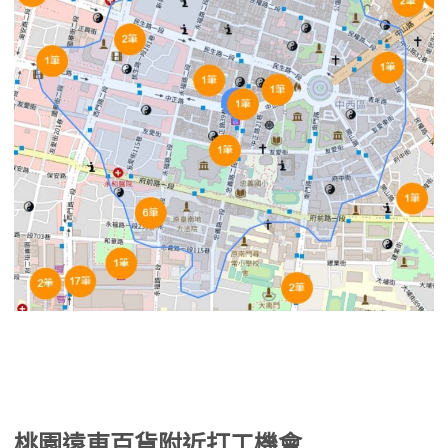
桃園遠東百貨附近打工機會