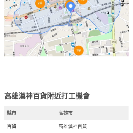
高雄漢神百貨附近打工機會
縣市
高雄市
百貨
高雄漢神百貨