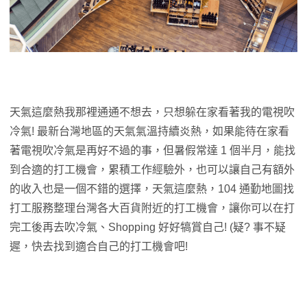
天氣這麼熱我那裡通通不想去，只想躲在家看著我的電視吹
冷氣! 最新台灣地區的天氣氣溫持續炎熱，如果能待在家看
著電視吹冷氣是再好不過的事，但暑假常達 1 個半月，能找
到合適的打工機會，累積工作經驗外，也可以讓自己有額外
的收入也是一個不錯的選擇，天氣這麼熱，104 通勤地圖找
打工服務整理台灣各大百貨附近的打工機會，讓你可以在打
完工後再去吹冷氣、Shopping 好好犒賞自己! (疑? 事不疑
遲，快去找到適合自己的打工機會吧!