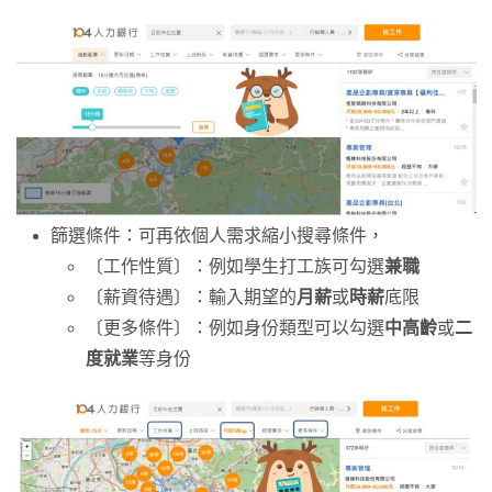
篩選條件：可再依個人需求縮小搜尋條件，
〔工作性質〕：例如學生打工族可勾選
兼職
〔薪資待遇〕：輸入期望的
月薪
或
時薪
底限
〔更多條件〕：例如身份類型可以勾選
中高齡
或
二
度就業
等身份