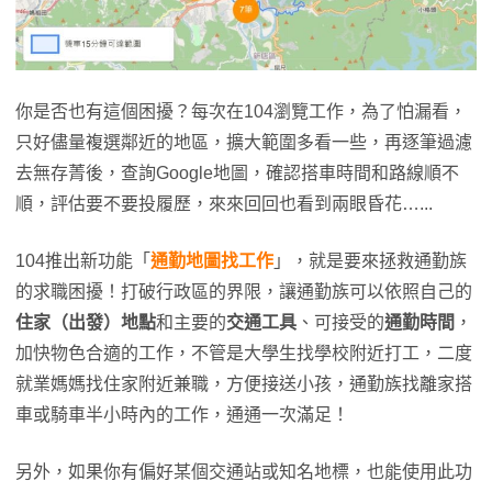
你是否也有這個困擾？每次在104瀏覽工作，為了怕漏看，
只好儘量複選鄰近的地區，擴大範圍多看一些，再逐筆過濾
去無存菁後，查詢Google地圖，確認搭車時間和路線順不
順，評估要不要投履歷，來來回回也看到兩眼昏花…...
104推出新功能「
通勤地圖找工作
」，就是要來拯救通勤族
的求職困擾！打破行政區的界限，讓通勤族可以依照自己的
住家（出發）地點
和主要的
交通工具
、可接受的
通勤時間
，
加快物色合適的工作，不管是大學生找學校附近打工，二度
就業媽媽找住家附近兼職，方便接送小孩，通勤族找離家搭
車或騎車半小時內的工作，通通一次滿足！
另外，如果你有偏好某個交通站或知名地標，也能使用此功