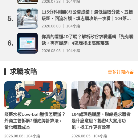
2026.07.28 ｜ 104小編
115分科測驗8/3公告成績！最低錄取分數、五標
5.
級距、回流名額、填志願攻略一次看｜104落點
分析
2026.08.03 ｜ 104小編
你真的看懂JD了嗎？解析矽谷求職邏輯「先有職
6.
缺，再有履歷」4區塊找出高薪籌碼
2026.08.03 ｜ 104小編
求職攻略
更多訂閱內容
談薪水被Low-ball壓價怎麼辦？
104處理過履歷、聯絡過求職者
外商主管拆解2種底牌計算法，
是什麼意思？揭密4大實用功
量化轉職成本
能，找工作更有效率
2026.08.06 | 104小編
2026.08.05 | 104小編