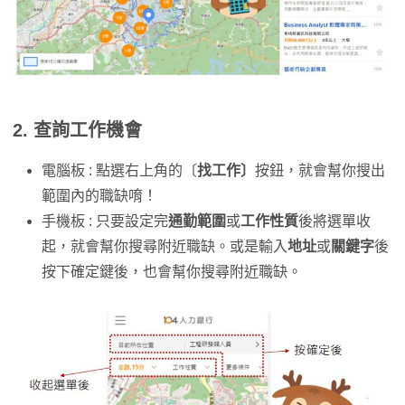
2. 查詢工作機會
電腦板 : 點選右上角的〔
找工作〕
按鈕，就會幫你搜出
範圍內的職缺唷！
手機板 : 只要設定完
通勤範圍
或
工作性質
後將選單收
起，就會幫你搜尋附近職缺。或是輸入
地址
或
關鍵字
後
按下確定鍵後，也會幫你搜尋附近職缺。