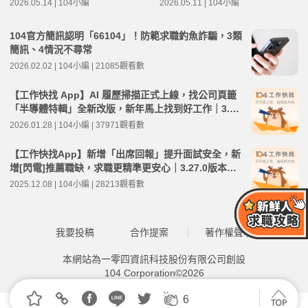
2026.05.14 | 104小編
2026.05.11 | 104小編
學
104官方簡訊認明「66104」！防範求職釣魚詐騙，3類
簡訊、4情況不尋常
2026.02.02 | 104小編 | 21085觀看數
【工作快找 App】AI 履歷掃描正式上線，找公司頁籤
「半導體特輯」全新改版，新年馬上找到好工作｜3.29.
0 版本更新教學
2026.01.28 | 104小編 | 37971觀看數
【工作快找App】新增「出席回報」提升面試安全，新
增[閃電]推薦職缺，求職更精準更安心｜3.27.0版本更
新教學
2025.12.08 | 104小編 | 28213觀看數
我要投稿
合作提案
著作權聲明
本網站為一零四資訊科技股份有限公司創設
104 Corporation©2026
6