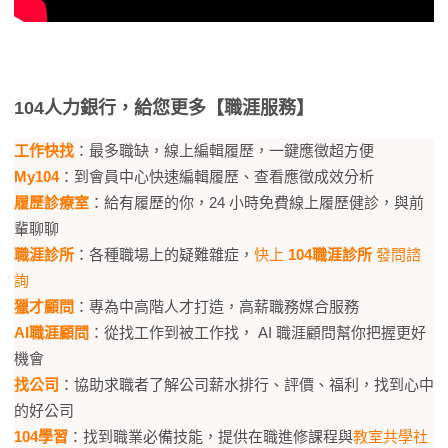
104人力銀行，給您更多【職涯服務】
工作快找
：最多職缺，線上編輯履歷，一鍵應徵超方便
My104
：到會員中心快速編輯履歷、查看應徵成效分析
履歷診療室
：給有履歷的你，24 小時免費線上履歷健診，與前
輩聊聊
職涯診所
：各種職場上的疑難雜症，
快上
104職涯診所
發問諮
詢
獵才顧問
：專為中高階人才打造，高薪職務媒合服務
AI職涯顧問
：從找工作到被工作找，​ AI 職涯顧問幫你把握更好
機會​
找公司
：協助求職者了解公司薪水排行、評價、福利，找到心中
的好公司
104學習
：找到職業必備技能，提供在職進修課程與
教室共學社