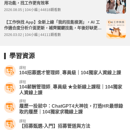
用功能，找工作更有效率
2026.08.05 | 104小編 | 44818觀看數
【工作快找 App】全新上線「我的技能檢測」，AI 工
作適合度分析介面更新，補齊關鍵技能，年後好缺更有
把握｜3.30.0 版本更新教學
2026.03.02 | 104小編 | 44111觀看數
學習資源
課程
104招募選才管理師_專員級｜104獨家人資線上課
課程
104薪酬管理師_專員級 ★全新線上課程｜104獨家
人資線上課
課程
履歷一投就中：ChatGPT4大神技，打造HR最想錄
取的履歷｜104獨家求職線上課
課程
【招募甄選-入門】招募管道與方法