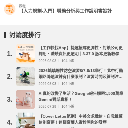
課程
【人力規劃-入門】職務分析與工作說明書設計
討論度排行
【工作快找App】捷運搜尋更彈性、封鎖公司更
1.
夠用、職缺資訊更透明｜3.37.0 版本更新教學
2026.08.03 ｜ 104小編
2026城鎮韌性防空演習8/7-8/13舉行！北中行動
2.
網路降速演練有什麼限制？演習時間及管制注意
事項整理
2026.08.03 ｜ 104小編
AI真的改變了生活？Google報告解密1,500萬筆
3.
Gemini對話真相！
2026.07.29 ｜ 104小編
【Cover Letter範例】中英文求職信、自我推薦
4.
信別寫歪！這樣寫讓人資秒開你的履歷