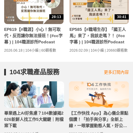
28:13
30:41
EP619【#職涯】小心！無可取
EP585【#職場生存】「國王人
代，反而讓你無法接班！(#cc字
馬」來了，我該走嗎？！ (#cc
幕 ) | 104職涯診所Podcast
字幕 ) | 104職涯診所Podcast
2026.06.18 | 104小編 | 60觀看數
2026.02.09 | 104小編 | 20660觀看數
104求職產品服務
更多訂閱內容
畢業遇上AI好焦慮？104數據揭2
【工作快找 App】為心儀企業點
026新鮮人找工作5大關鍵｜附檔
個讚！「拍手與分享」全新上
案下載
線，一眼掌握動態人氣，好公司
實力看得見｜3.33.0 版本更新教