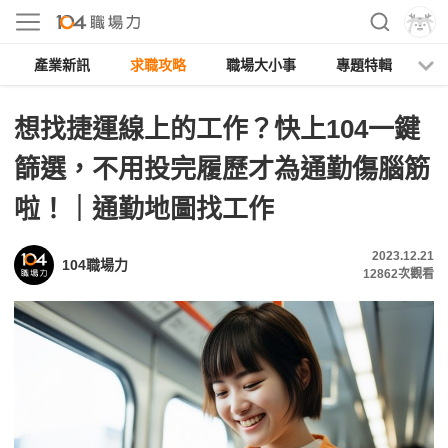
產業新訊
求職攻略
職場大小事
專題特輯
人
想找捷運線上的工作？快上104一鍵
篩選，不用投完履歷才為通勤傷腦筋
啦！｜通勤地圖找工作
2023.12.21
104職場力
12862
次觀看