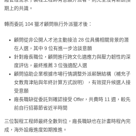
期上的共識。
轉而委託 104 獵才顧問執行外派獵才後：
顧問從非公開人才池主動接洽 28 位具備相關背景的潛
在人選，其中 9 位有進一步洽談意願
針對廠長職位，顧問進行跨文化適應力與壓力韌性的深
度評估，最終推薦 3 位強適配人選
顧問協助企業根據市場行情調整外派薪酬結構（補充子
女教育津貼與年終計算方式說明），有效提升候選人接
受意願
廠長職缺從委託到確認接受 Offer，共費時 11 週，較先
前自行招募節省近半時間
三位製程工程師最終全數到位，廠長職缺也在計畫時程內完
成，海外設廠進度如期推進。