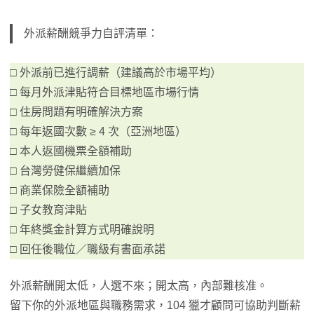
外派薪酬競爭力自評清單：
□ 外派前已進行調薪（建議高於市場平均）
□ 每月外派津貼符合目標地區市場行情
□ 住房問題有明確解決方案
□ 每年返國次數 ≥ 4 次（亞洲地區）
□ 本人返國機票全額補助
□ 台灣勞健保繼續加保
□ 商業保險全額補助
□ 子女教育津貼
□ 年終獎金計算方式明確說明
□ 回任後職位／職級有書面承諾
外派薪酬開太低，人選不來；開太高，內部難核准。
留下你的外派地區與職務需求，104 獵才顧問可協助判斷薪