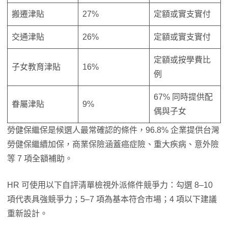
搬遷津貼
27%
定額或實支實付
交通津貼
26%
定額或實支實付
定額或按學費比
子女教育津貼
16%
例
67% 同時提供配
眷屬津貼
9%
偶與子女
勞健保繼保是候選人最常確認的條件，96.8% 企業提供台灣
勞健保繼續加保，商業保險涵蓋癌症險、重大疾病、意外險
等 7 項全額補助。
HR 可使用以下自評清單檢視外派條件競爭力：勾選 8–10
項代表具強競爭力；5–7 項為基本符合市場；4 項以下建議
重新設計。