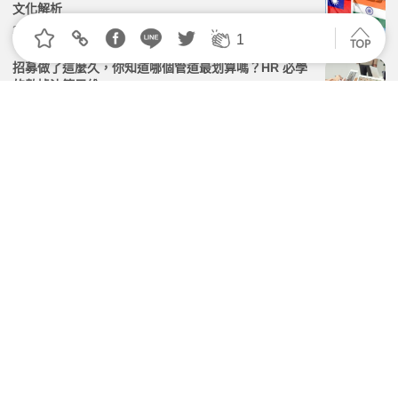
文化解析
2026.06.16 | 104小編 | 2986觀看數
1
招募做了這麼久，你知道哪個管道最划算嗎？HR 必學
的數據決策思維
2026.07.06 | 104小編 | 2069觀看數
2026 招募決勝關鍵：如何極大化「多元管道」履歷
量，並靠 AI 鎖定符合人選？
2026.06.15 | 104小編 | 2134觀看數
招募人才別再單打獨鬥，啟動「獵才」四大關鍵
2026.05.06 | 104小編 | 2139觀看數
HR 發了 10 封邀約，主管卻說「這不是我要的人」？
終結招募內耗的關鍵解方
2026.06.22 | 104小編 | 1933觀看數