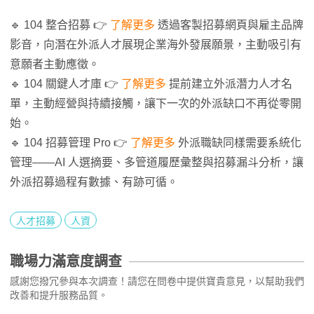
🔹 104 整合招募 👉
了解更多
透過客製招募網頁與雇主品牌
影音，向潛在外派人才展現企業海外發展願景，主動吸引有
意願者主動應徵。
🔹 104 關鍵人才庫 👉
了解更多
提前建立外派潛力人才名
單，主動經營與持續接觸，讓下一次的外派缺口不再從零開
始。
🔹 104 招募管理 Pro 👉
了解更多
外派職缺同樣需要系統化
管理——AI 人選摘要、多管道履歷彙整與招募漏斗分析，讓
外派招募過程有數據、有跡可循。
人才招募
人資
職場力滿意度調查
感謝您撥冗參與本次調查！請您在問卷中提供寶貴意見，以幫助我們
改善和提升服務品質。