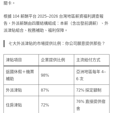
關卡。
根據 104 薪酬平台 2025–2026 台灣地區薪資福利調查報
告，外派薪酬由四層結構組成：本薪（含出發前調薪）、外
派津貼組合、稅務補助、福利保障。
七大外派津貼的市場提供比例：你公司願意提供那些？
津貼項目
企業提供比例
主流給付方式
返國休假＋機票
亞洲地區每年 4–
98%
補助
6 次
外派津貼
87%
72% 採定額制
76% 直接提供宿
住房津貼
72%
舍