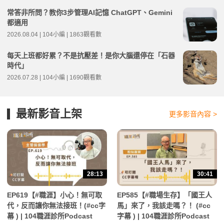
常答非所問？教你3步管理AI記憶 ChatGPT、Gemini
都適用
2026.08.04 | 104小編 | 1863觀看數
每天上班都好累？不是抗壓差！是你大腦還停在「石器
時代」
2026.07.28 | 104小編 | 1690觀看數
最新影音上架
更多影音內容 >
28:13
30:41
EP619【#職涯】小心！無可取
EP585【#職場生存】「國王人
代，反而讓你無法接班！(#cc字
馬」來了，我該走嗎？！ (#cc
幕 ) | 104職涯診所Podcast
字幕 ) | 104職涯診所Podcast