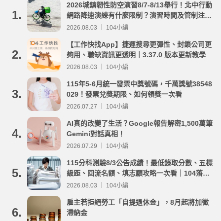
2026城鎮韌性防空演習8/7-8/13舉行！北中行動
1.
網路降速演練有什麼限制？演習時間及管制注意
事項整理
2026.08.03 ｜ 104小編
【工作快找App】捷運搜尋更彈性、封鎖公司更
2.
夠用、職缺資訊更透明｜3.37.0 版本更新教學
2026.08.03 ｜ 104小編
115年5-6月統一發票中獎號碼，千萬獎號38548
3.
029！發票兌獎期限、如何領獎一次看
2026.07.27 ｜ 104小編
AI真的改變了生活？Google報告解密1,500萬筆
4.
Gemini對話真相！
2026.07.29 ｜ 104小編
115分科測驗8/3公告成績！最低錄取分數、五標
5.
級距、回流名額、填志願攻略一次看｜104落點
分析
2026.08.03 ｜ 104小編
雇主若拒絕勞工「自提退休金」，8月起將加徵
6.
滯納金