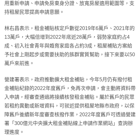
用重新申請、申請免房東身分證、放寬房屋適用範圍等，支
持租屋民眾提高申請意願。
林右昌表示，租金補貼核定戶數從2019年6萬戶、2021年的
13萬戶，大幅倍增到2022年底近28萬戶，弱勢家庭約占4
成、初入社會青年與婚育家庭各占約3成，租屋補貼方案給
予社會上剛起步或需要扶助的族群實質幫助，接下來要以50
萬戶來前進。
營建署表示，政府推動擴大租金補貼，今年5月仍有撥付租
金補貼紀錄的2022年度舊戶，免再次申請，會主動將資料帶
入申請，經審查通過將接續核發租金補貼。屬於舊戶的民眾
若租約異動或新增資料，可就近提供租屋地縣市政府，以保
障舊戶後續新年度審查核撥作業，2022年度舊戶可透過營建
署「300億元中央擴大租金補貼線上申請作業網站」查詢辦
理進度。