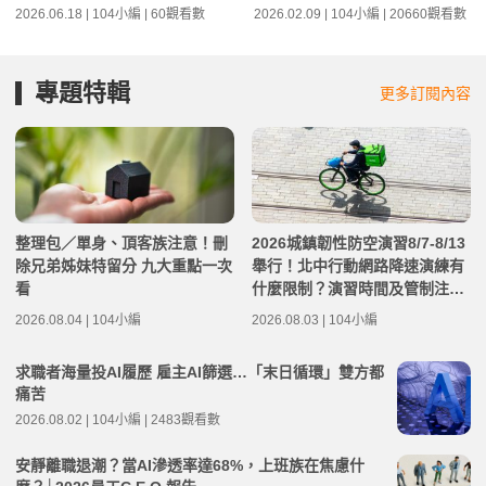
2026.06.18 | 104小編 | 60觀看數
2026.02.09 | 104小編 | 20660觀看數
專題特輯
更多訂閱內容
整理包／單身、頂客族注意！刪
2026城鎮韌性防空演習8/7-8/13
除兄弟姊妹特留分 九大重點一次
舉行！北中行動網路降速演練有
看
什麼限制？演習時間及管制注意
事項整理
2026.08.04 | 104小編
2026.08.03 | 104小編
求職者海量投AI履歷 雇主AI篩選…「末日循環」雙方都
痛苦
2026.08.02 | 104小編 | 2483觀看數
安靜離職退潮？當AI滲透率達68%，上班族在焦慮什