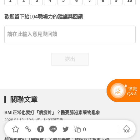
1
2
3
4
5
6
7
8
9
10
歡迎留下給104職場力的建議與回饋
送出
關聯文章
BMI正常也要打「瘦瘦針」？醫憂腸泌素藥物亂象
2026.04.13 | 104小編 | 1493觀看數
0
想減肥就打「瘦瘦針」？調查揭露：極端方法減重、恐