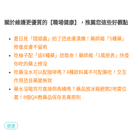
關於維護更優質的【職場健康】，推薦您這些好觀點
夏日見「隱翅蟲」拍了恐皮膚潰爛！藥師揭「5種藥」
修復皮膚不留疤
吃柚子配「這6種藥」恐致命！藥師揭「1風險表」快查
你吃的藥上榜沒
吃藥沒水可以配咖啡嗎？4種飲料萬不可配藥吃！交互
作用恐良藥變無效
藥水沒喝完可直接倒馬桶嗎？藥品放冰箱避開2地雷位
置！8個QA教藥品保存丟棄原則
健康