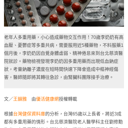
老年人多重用藥，小心造成藥物交互作用！70歲李奶奶有高
血壓、憂鬱症等多重共病，需要服用近5種藥物，不料服藥1
個月後，李奶奶因自覺身體虛弱、精神倦怠來到台北慈濟醫
院就診。藥物檢視發現李奶奶因多重用藥而出現低血鈉症
狀，考量鈉離子濃度在短時間快速下降會造成中樞神經傷
害，醫師隨即將其轉往急診，由腎臟科團隊接手治療。
文／
王韻雅
由
優活健康網
授權轉載
根據
台灣健保資料庫
的分析，台灣65歲以上長者，將近3成
都有多重用藥的情形。台北慈濟醫院老人醫學科主任劉修勳