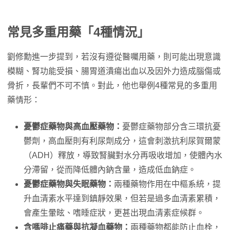
常見多重用藥「4種情況」
劉修勳進一步提到，若沒有遵從醫囑用藥，則可能出現意識
模糊、腎功能受損、腸胃道潰瘍出血以及因外力造成腦傷或
骨折，長輩們不可不慎。對此，他也舉例4種常見的多重用
藥情形：
憂鬱症藥物與高血壓藥物：
憂鬱症藥物部分含三環抗憂
鬱劑，高血壓則有利尿劑成分，這會刺激抗利尿賀爾蒙
（ADH）釋放，導致腎臟對水分再吸收增加，使體內水
分滯留，從而降低體內鈉含量，造成低血鈉症。
憂鬱症藥物與失眠藥物：
兩種藥物作用在中樞系統，提
升血清素水平達到鎮靜效果，但若是過多血清素累積，
會產生暈眩、嗜睡症狀，更甚出現血清素症候群。
含嗎啡止痛藥與抗凝血藥物：
兩種藥物都能防止血栓，