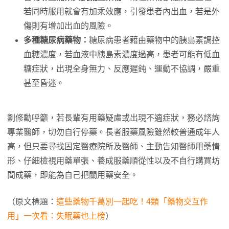
若同時服用就會有加乘效應，引發患者內出血，若是外
傷則有增加出血的風險。
多種糖尿病藥物：
糖尿病患者藉由藥物中的胰島素調控
血糖濃度，若血液中胰島素濃度過高，患者可能有低血
糖症狀，出現全身無力、反應遲鈍、運動不協調，嚴重
甚至昏迷。
劉修勳呼籲，若長輩有用藥疑慮或出現不適症狀，務必諮詢
專業醫師，切勿自行停藥。長者服藥風險雖然較普通成年人
高，但只要尋找固定醫療院所及醫師、主動告知醫師用藥情
形、仔細檢視用藥單張、養成服藥順從性以及不自行購買坊
間成藥，即能為自己把關用藥安全。
（原文標題：
這些藥物千萬別一起吃！4類「藥物交互作
用」一次看：失眠藥也上榜
）