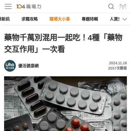
業新訊
求職攻略
職場大小事
專題特輯
人資充電
藥物千萬別混用一起吃！4種「藥物
交互作用」一次看
2024.11.18
優活健康網
2557
次觀看