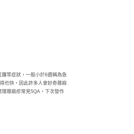
紅腫等症狀，一般小於6週稱為急
去得也快，因此許多人會好奇蕁麻
整理蕁麻疹常見5QA，下次發作