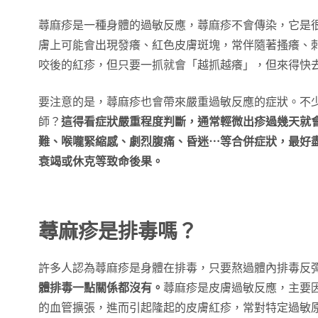
蕁麻疹是一種身體的過敏反應，蕁麻疹不會傳染，它是
膚上可能會出現發癢、紅色皮膚斑塊，常伴隨著搔癢、
咬後的紅疹，但只要一抓就會「越抓越癢」，但來得快
要注意的是，蕁麻疹也會帶來嚴重過敏反應的症狀。不
師？
這得看症狀嚴重程度判斷，通常輕微出疹過幾天就
難、喉嚨緊縮感、劇烈腹痛、昏迷⋯等合併症狀，最好
衰竭或休克等致命後果。
蕁麻疹是排毒嗎？
許多人認為蕁麻疹是身體在排毒，只要熬過體內排毒反
體排毒一點關係都沒有。
蕁麻疹是皮膚過敏反應，主要
的血管擴張，進而引起隆起的皮膚紅疹，常對特定過敏