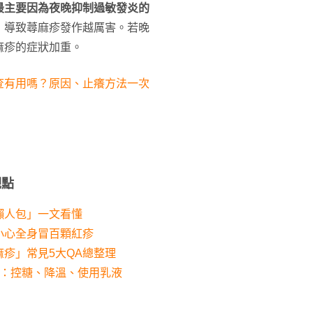
最主要因為夜晚抑制過敏發炎的
，導致蕁麻疹發作越厲害。若晚
麻疹的症狀加重。
查有用嗎？原因、止癢方法一次
觀點
懶人包」一文看懂
小心全身冒百顆紅疹
疹」常見5大QA總整理
招：控糖、降溫、使用乳液