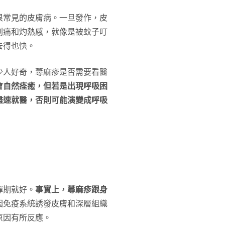
很常見的皮膚病。一旦發作，皮
刺痛和灼熱感，就像是被蚊子叮
去得也快。
少人好奇，蕁麻疹是否需要看醫
會自然痊癒，但若是出現呼吸困
盡速就醫，否則可能演變成呼吸
彈期就好。
事實上，蕁麻疹跟身
因免疫系統誘發皮膚和深層組織
原因有所反應。