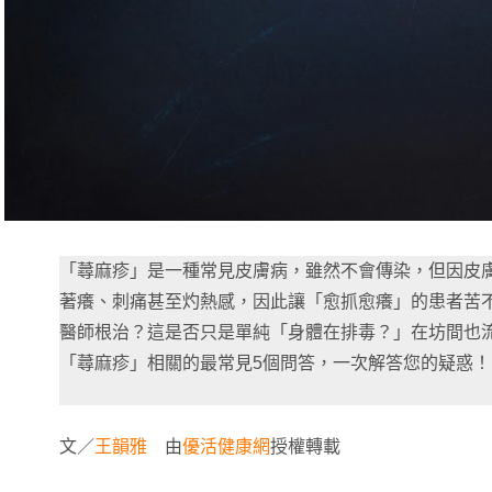
「蕁麻疹」是一種常見皮膚病，雖然不會傳染，但因皮
著癢、刺痛甚至灼熱感，因此讓「愈抓愈癢」的患者苦
醫師根治？這是否只是單純「身體在排毒？」在坊間也
「蕁麻疹」相關的最常見5個問答，一次解答您的疑惑！
文／
王韻雅
由
優活健康網
授權轉載