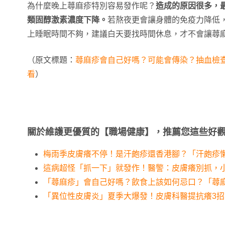
為什麼晚上蕁麻疹特別容易發作呢？
造成的原因很多，
類固醇激素濃度下降。
若熬夜更會讓身體的免疫力降低
上睡眠時間不夠，建議白天要找時間休息，才不會讓蕁
（原文標題：
蕁麻疹會自己好嗎？可能會傳染？抽血檢
看
）
關於維護更優質的【職場健康】，推薦您這些好
梅雨季皮膚癢不停！是汗皰疹還香港腳？「汗皰疹
這病超怪「抓一下」就發作！醫警：皮膚癢別抓，
「蕁麻疹」會自己好嗎？飲食上該如何忌口？「蕁麻
「異位性皮膚炎」夏季大爆發！皮膚科醫提抗癢3