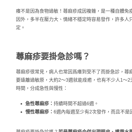
癢不是因為食物過敏！蕁麻疹成因複雜，是一種自體免
因外，多半在壓力大、情緒不穩定時容易發作，許多人
定。
蕁麻疹要掛急診嗎？
蕁麻疹很常見，病人也常因爲癢到受不了而掛急診，蕁
要遠離過敏原，大約2～3週就能痊癒，也有不少人1～
時間，分成急性與慢性：
急性蕁麻疹：
持續時間不超過6週。
慢性蕁麻疹：
6週內每週至少有2次發作，而且不是
蕁麻疹要掛急診嗎？
若是蕁麻疹合併出現眼皮、嘴唇水