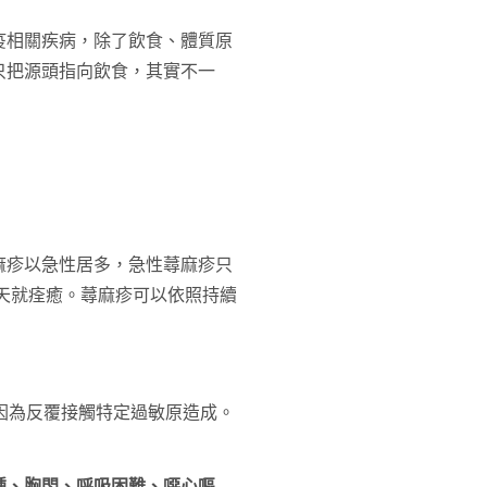
疫相關疾病，除了飲食、體質原
只把源頭指向飲食，其實不一
麻疹以急性居多，急性蕁麻疹只
2天就痊癒。蕁麻疹可以依照持續
因為反覆接觸特定過敏原造成。
腫、胸悶、呼吸困難、噁心嘔