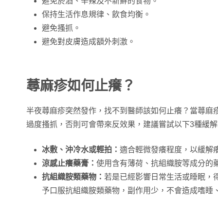
避免菸酒、辛辣及不新鮮的食物。
保持生活作息規律、飲食均衡。
避免搔抓。
避免對皮膚造成額外刺激。
蕁麻疹如何止癢？
半夜蕁麻疹突然發作，找不到醫師該如何止癢？當蕁麻
過度搔抓，否則可會帶來反效果，建議嘗試以下3種緩解
冰敷、沖冷水或輕拍：
適合輕微發癢程度，以緩解
涼感止癢藥膏：
使用含有薄荷、抗組織胺等成分的
抗組織胺類藥物：
若是已經影響日常生活或睡眠，
予口服抗組織胺類藥物，副作用少，不會造成嗜睡