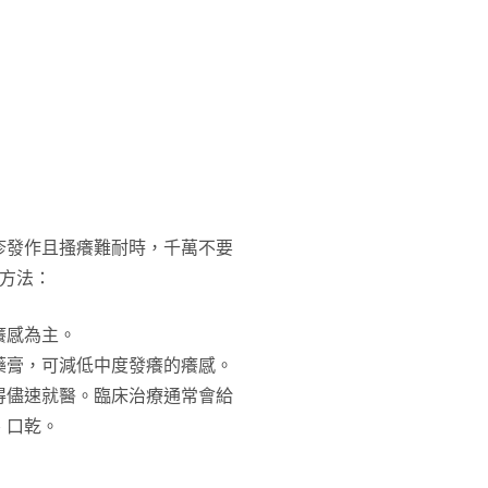
疹發作且搔癢難耐時，千萬不要
方法：
癢感為主。
藥膏，可減低中度發癢的癢感。
得儘速就醫。臨床治療通常會給
、口乾。