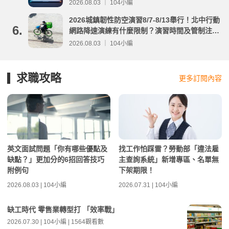
2026.08.03 ｜ 104小編
2026城鎮韌性防空演習8/7-8/13舉行！北中行動
6.
網路降速演練有什麼限制？演習時間及管制注意
事項整理
2026.08.03 ｜ 104小編
求職攻略
更多訂閱內容
英文面試問題「你有哪些優點及
找工作怕踩雷？勞動部「違法雇
缺點？」更加分的6招回答技巧
主查詢系統」新增專區、名單無
附例句
下架期限！
2026.08.03 | 104小編
2026.07.31 | 104小編
缺工時代 零售業轉型打 「效率戰」
2026.07.30 | 104小編 | 1564觀看數