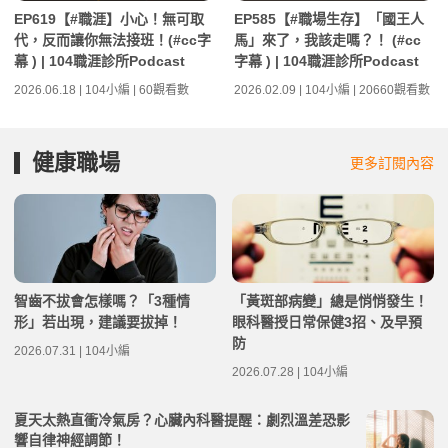
EP619【#職涯】小心！無可取
EP585【#職場生存】「國王人
代，反而讓你無法接班！(#cc字
馬」來了，我該走嗎？！ (#cc
幕 ) | 104職涯診所Podcast
字幕 ) | 104職涯診所Podcast
2026.06.18 | 104小編 | 60觀看數
2026.02.09 | 104小編 | 20660觀看數
健康職場
更多訂閱內容
智齒不拔會怎樣嗎？「3種情
「黃斑部病變」總是悄悄發生！
形」若出現，建議要拔掉！
眼科醫授日常保健3招、及早預
防
2026.07.31 | 104小編
2026.07.28 | 104小編
夏天太熱直衝冷氣房？心臟內科醫提醒：劇烈溫差恐影
響自律神經調節！