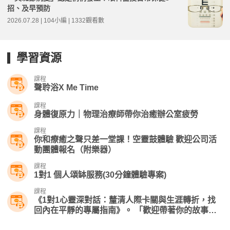
招、及早預防
2026.07.28 | 104小編 | 1332觀看數
學習資源
課程
聲聆浴X Me Time
課程
身體復原力｜物理治療師帶你治癒辦公室疲勞
課程
你和療癒之聲只差一堂課！空靈鼓體驗 歡迎公司活
動團體報名（附樂器）
課程
1對1 個人頌缽服務(30分鐘體驗專案)
課程
《1對1心靈深對話：釐清人際卡關與生涯轉折，找
回內在平靜的專屬指南》。 「歡迎帶著你的故事與
問題來課堂上聊聊」！