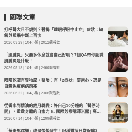
關聯文章
打呼聲大且不規則？醫揭「睡眠呼吸中止症」症狀：缺
氧與睡眠中斷上百次
2026.03.29 | 104小編 | 2012觀看數
「肌腱炎」只要多休息就會自己好嗎？7個QA帶你認識
肌腱炎是什麼！
2026.05.18 | 104小編 | 2499觀看數
眼睛乾澀有異物感，醫曝：有「2症狀」要當心、恐是
自體免疫疾病前兆
2026.06.22 | 104小編 | 2308觀看數
從香水到精油的歲月轉變：許自己10分鐘的「暫停時
間」，重啟身體的自癒力 ft. 國際芳療講師米露 | 高年
級不打烊 x 用 AI 點亮第二人生 EP281
2026.07.14 | 104小編 | 1299觀看數
「黃斑部病變」總是悄悄發生！眼科醫授日常保健3