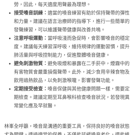
勞，因此，每天適度用聲最為理想。
接受嗓音訓練：
適當的嗓音練習有助於保持聲帶的彈性
和力量。建議在語言治療師的指導下，進行一些簡單的
發聲練習，可以維護聲帶健康與改善共鳴。
注意呼吸運動：
當呼吸淺而急促時，會影響嗓音的穩定
度。建議每天練習深呼吸，維持規律的運動習慣，提升
肺活量與呼吸控制能力，促進整體嗓音健康。
避免刺激物質：
避免吸煙和暴露在二手菸中，煙霧中的
有害物質會嚴重損傷聲帶。此外，減少食用辛辣食物及
飲用過熱飲品，以免刺激喉嚨，影響發聲功能。
定期接受檢查：
嗓音保健與其他健康問題一樣，需要定
期檢查。建議定期至耳鼻喉科檢查嗓音狀況，若發現異
常變化應及早就醫。
林峯全呼籲，嗓音是溝通的重要工具，保持良好的嗓音狀態
尤為關鍵，透過適當的保養，不僅能延緩嗓音老化，還能維