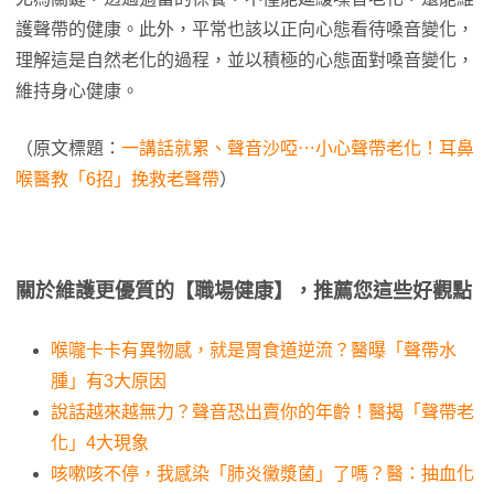
護聲帶的健康。此外，平常也該以正向心態看待嗓音變化，
理解這是自然老化的過程，並以積極的心態面對嗓音變化，
維持身心健康。
（原文標題：
一講話就累、聲音沙啞⋯小心聲帶老化！耳鼻
喉醫教「6招」挽救老聲帶
）
關於維護更優質的【職場健康】，推薦您這些好觀點
喉嚨卡卡有異物感，就是胃食道逆流？醫曝「聲帶水
腫」有3大原因
說話越來越無力？聲音恐出賣你的年齡！醫揭「聲帶老
化」4大現象
咳嗽咳不停，我感染「肺炎黴漿菌」了嗎？醫：抽血化