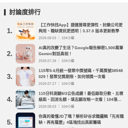
討論度排行
【工作快找App】捷運搜尋更彈性、封鎖公司更
1.
夠用、職缺資訊更透明｜3.37.0 版本更新教學
2026.08.03 ｜ 104小編
AI真的改變了生活？Google報告解密1,500萬筆
2.
Gemini對話真相！
2026.07.29 ｜ 104小編
115年5-6月統一發票中獎號碼，千萬獎號38548
3.
029！發票兌獎期限、如何領獎一次看
2026.07.27 ｜ 104小編
115分科測驗8/3公告成績！最低錄取分數、五標
4.
級距、回流名額、填志願攻略一次看｜104落點
分析
2026.08.03 ｜ 104小編
你真的看懂JD了嗎？解析矽谷求職邏輯「先有職
5.
缺，再有履歷」4區塊找出高薪籌碼