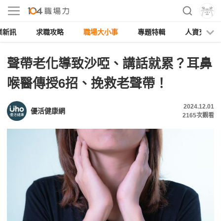
業新訊
求職攻略
職場大小事
專題特輯
人資充電
聲帶老化導致沙啞、講話就累？耳鼻
喉醫傳授6招、挽救老聲帶！
2024.12.01
優活健康網
2165
次觀看