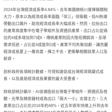
2024年台灣經濟成長率4.84%，去年美國總統川普揮舞關稅
大刀，原本以為經濟成長率面臨「保三」保衛戰，但AI熱潮
帶動出口飆升，助攻經濟成長率大幅成長。然而，拉抬出口
的產業高度集中在電子零組件及資通訊產業，出口占比從過
往的4成多增加到7成6，傳統產業則因大陸低價銷貨、全球
需求低迷，占比從4成退到2成。產業不均失衡加劇，讓亮麗
經濟成長蒙上一層烏雲，揮之不去，更衝擊相關就業人口及
薪資。
剖析政府各項統計數據，可得知誰促成台灣經濟跳躍式成
長，以及誰是經濟成長果實的最大受惠者。
財政部統計顯示，AI浪潮造就台灣電子零組件、資通訊及視
聽、光學及精密器材成為出口「兩大一小」支撐主力，三大
產業出口占比在2016年約48%，近五年逐年快速上升到去年