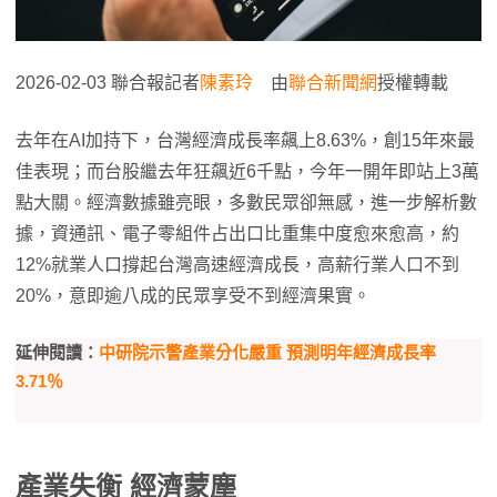
2026-02-03 聯合報記者
陳素玲
由
聯合新聞網
授權轉載
去年在AI加持下，台灣經濟成長率飆上8.63%，創15年來最
佳表現；而台股繼去年狂飆近6千點，今年一開年即站上3萬
點大關。經濟數據雖亮眼，多數民眾卻無感，進一步解析數
據，資通訊、電子零組件占出口比重集中度愈來愈高，約
12%就業人口撐起台灣高速經濟成長，高薪行業人口不到
20%，意即逾八成的民眾享受不到經濟果實。
延伸閱讀：
中研院示警產業分化嚴重 預測明年經濟成長率
3.71％
產業失衡 經濟蒙塵