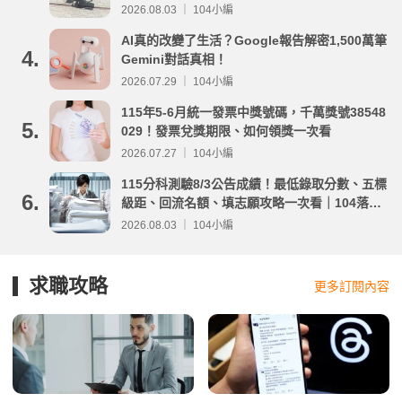
事項整理
2026.08.03 ｜ 104小編
AI真的改變了生活？Google報告解密1,500萬筆
4.
Gemini對話真相！
2026.07.29 ｜ 104小編
115年5-6月統一發票中獎號碼，千萬獎號38548
5.
029！發票兌獎期限、如何領獎一次看
2026.07.27 ｜ 104小編
115分科測驗8/3公告成績！最低錄取分數、五標
6.
級距、回流名額、填志願攻略一次看｜104落點
分析
2026.08.03 ｜ 104小編
求職攻略
更多訂閱內容