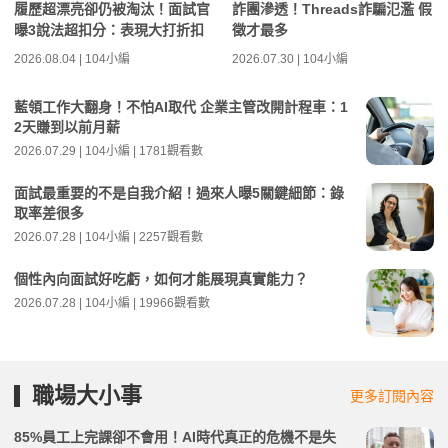
履歷超漂亮卻仍被淘汰！面試官
詐團滲透！Threads詐騙氾濫 假
曝3說法超扣分：表現大打折扣
徵才最多
2026.08.04 | 104小編
2026.07.30 | 104小編
藍領工作大翻身！不怕AI取代 企業主管改開計程車：1
2天賺到以前月薪
2026.07.29 | 104小編 | 1781觀看數
面試最重要的不是自我介紹！過來人曝5關鍵細節：錄
取率差很多
2026.07.28 | 104小編 | 2257觀看數
個性內向面試好吃虧，如何才能展現真實能力？
2026.07.28 | 104小編 | 19966觀看數
職場大小事
更多訂閱內容
85%員工上完課卻不會用！AI時代真正的危機不是失