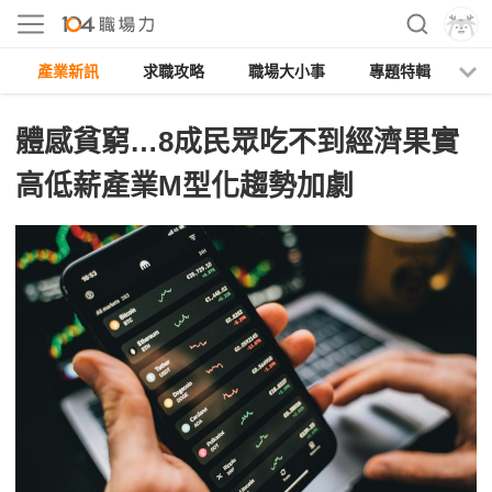
產業新訊
求職攻略
職場大小事
專題特輯
人
體感貧窮…8成民眾吃不到經濟果實
高低薪產業M型化趨勢加劇