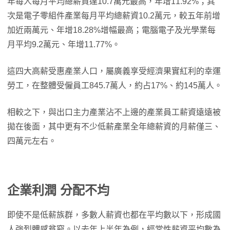
年每人每月平均總薪資達10.7萬元最高，年增11.92%；其
次是電子零組件產業每月平均總薪資10.2萬元，較五年前增
加近兩萬元、年增18.28%增幅最高；電腦電子及光學業每
月平均9.2萬元、年增11.77%。
這四大高薪受惠產業人口，屬廣義享受經濟果實紅利的幸運
勞工，在整體受僱員工845.7萬人，約占17%、約145萬人。
相較之下，與出口主力產業沾不上邊的產業員工薪資遠遠被
拋在後面，其中更有不少低薪產業全年總薪資的月薪僅三、
四萬元左右。
企業利潤 分配不均
即使不是低薪族群，多數人薪資也都在平均數以下，形成國
人強烈體感貧窮。以去年上半年為例，經常性薪資平均數為