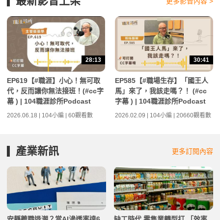
最新影音上架
更多影音內容 >
28:13
30:41
EP619【#職涯】小心！無可取
EP585【#職場生存】「國王人
代，反而讓你無法接班！(#cc字
馬」來了，我該走嗎？！ (#cc
幕 ) | 104職涯診所Podcast
字幕 ) | 104職涯診所Podcast
2026.06.18 | 104小編 | 60觀看數
2026.02.09 | 104小編 | 20660觀看數
產業新訊
更多訂閱內容
安靜離職退潮？當AI滲透率達6
缺工時代 零售業轉型打 「效率