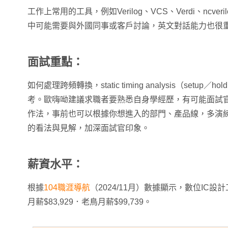
工作上常用的工具，例如Verilog、VCS、Verdi、ncveri
中可能需要與外國同事或客戶討論，英文對話能力也很
面試重點：
如何處理跨頻轉換，static timing analysis（setup／hol
考。歐嗨呦建議求職者要熟悉自身學經歷，有可能面試
作法，事前也可以根據你想進入的部門、產品線，多演
的看法與見解，加深面試官印象。
薪資水平：
根據
104職涯導航
（2024/11月）數據顯示，數位IC
月薪$83,929．老鳥月薪$99,739。