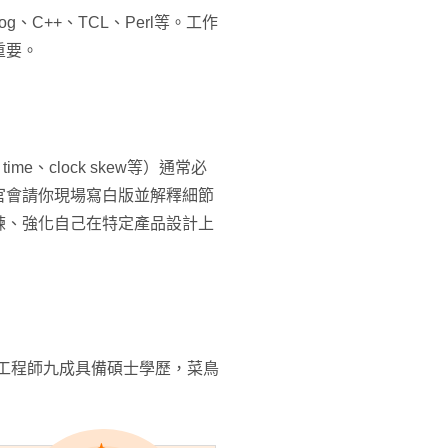
log、C++、TCL、Perl等。工作
重要。
d time、clock skew等）通常必
官會請你現場寫白版並解釋細節
練、強化自己在特定產品設計上
設計工程師九成具備碩士學歷，菜鳥