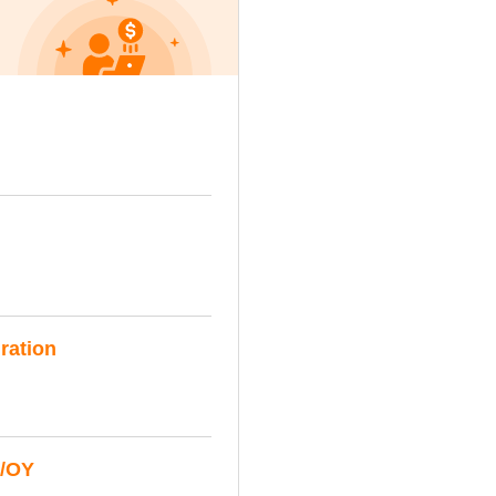
ration
OY