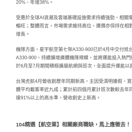
20%、年增38%。
受惠於全球AI浪潮及雲端基礎設施需求持續強勁，相關
暢旺；整體而言，市場需求維持高位，運價亦保持在相
增長。
機隊方面，星宇航空第七架A330-900已於4月中交付
A330-900，持續擴增廣體機隊規模，並將運能投入
於6月至7月期間積極擴展航網與班次，全面提升運能以
台灣虎航4月營收創歷年同期新高，主因受清明連假、賞
體平均載客率近九成；累計前四個月累計班次數較去年同
達91%以上的高水準，營收創史上新高。
104精選【航空業】相關廠商職缺，馬上應徵去！