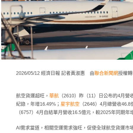
2026/05/12 經濟日報 記者黃淑惠 由
聯合新聞網
授權轉
航空貨運超旺，
華航
（2610）昨（11）日公布的4月營
紀錄，年增16.49%；
星宇航空
（2646）4月總營收46.
（6757）4月自結單月營收16.5億元，較2025年同期
AI需求當道，相關空運需求強旺，促使全球航空貨運市