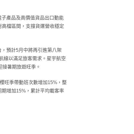
電子產品及高價值貨品出口動能
對高檔區間，支撐貨運營收穩定
抵台，預計5月中將再引進第八架
熱門航線以滿足旅客需求。星宇航空
迎接暑期旅遊旺季。
櫻旺季帶動班次數增加15%，整
期增加15%，累計平均載客率