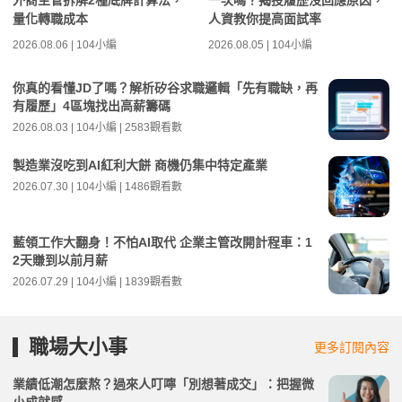
外商主管拆解2種底牌計算法，
一次嗎？揭投履歷沒回應原因，
量化轉職成本
人資教你提高面試率
2026.08.06 | 104小編
2026.08.05 | 104小編
你真的看懂JD了嗎？解析矽谷求職邏輯「先有職缺，再
有履歷」4區塊找出高薪籌碼
2026.08.03 | 104小編 | 2583觀看數
製造業沒吃到AI紅利大餅 商機仍集中特定產業
2026.07.30 | 104小編 | 1486觀看數
藍領工作大翻身！不怕AI取代 企業主管改開計程車：1
2天賺到以前月薪
2026.07.29 | 104小編 | 1839觀看數
職場大小事
更多訂閱內容
業績低潮怎麼熬？過來人叮嚀「別想著成交」：把握微