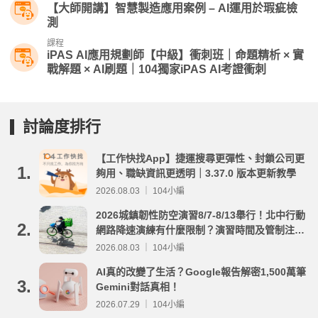
【大師開講】智慧製造應用案例 – AI運用於瑕疵檢
測
課程
iPAS AI應用規劃師【中級】衝刺班｜命題精析 × 實
戰解題 × AI刷題​｜104獨家iPAS AI考證衝刺
討論度排行
【工作快找App】捷運搜尋更彈性、封鎖公司更
1.
夠用、職缺資訊更透明｜3.37.0 版本更新教學
2026.08.03 ｜ 104小編
2026城鎮韌性防空演習8/7-8/13舉行！北中行動
2.
網路降速演練有什麼限制？演習時間及管制注意
事項整理
2026.08.03 ｜ 104小編
AI真的改變了生活？Google報告解密1,500萬筆
3.
Gemini對話真相！
2026.07.29 ｜ 104小編