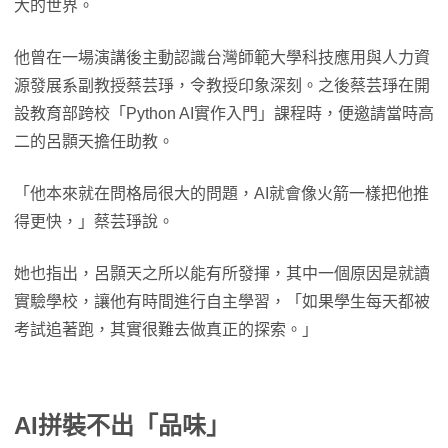
大的世界。
他曾在一場演講後主動認識台灣師範大學科技應用與人力資
源發展系副教授蔡芸琤，令教授印象深刻。之後蔡芸琤在開
設教育部跨校「Python AI實作入門」課程時，便邀請當時高
二的呂顥天擔任助教。
「他本來就在問格局很大的問題，AI就會像火箭一樣把他推
得更快，」蔡芸琤說。
她也指出，呂顥天之所以能有所發揮，其中一個原因是就讀
實驗學校，讓他有時間進行自主學習，「如果學生每天都被
考試追著跑，其實很難去做真正的探索。」
AI拼裝不出「品味」