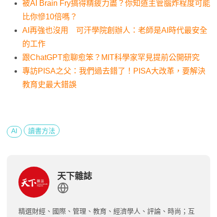
被AI Brain Fry搞得精疲力盡？你知道主管腦炸程度可能
比你慘10倍嗎？
AI再強也沒用 可汗學院創辦人：老師是AI時代最安全
的工作
跟ChatGPT愈聊愈笨？MIT科學家罕見提前公開研究
專訪PISA之父：我們過去錯了！PISA大改革，要解決
教育史最大錯誤
AI
讀書方法
天下雜誌
精選財經、國際、管理、教育、經濟學人、評論、時尚；互