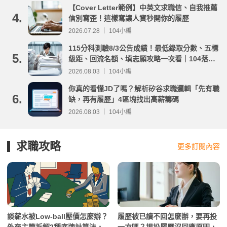
【Cover Letter範例】中英文求職信、自我推薦
4.
信別寫歪！這樣寫讓人資秒開你的履歷
2026.07.28 ｜ 104小編
115分科測驗8/3公告成績！最低錄取分數、五標
5.
級距、回流名額、填志願攻略一次看｜104落點
分析
2026.08.03 ｜ 104小編
你真的看懂JD了嗎？解析矽谷求職邏輯「先有職
6.
缺，再有履歷」4區塊找出高薪籌碼
2026.08.03 ｜ 104小編
求職攻略
更多訂閱內容
談薪水被Low-ball壓價怎麼辦？
履歷被已讀不回怎麼辦，要再投