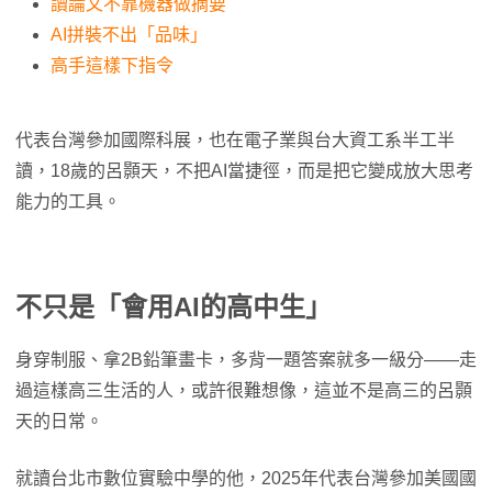
讀論文不靠機器做摘要
AI拼裝不出「品味」
高手這樣下指令
代表台灣參加國際科展，也在電子業與台大資工系半工半
讀，18歲的呂顥天，不把AI當捷徑，而是把它變成放大思考
能力的工具。
不只是「會用AI的高中生」
身穿制服、拿2B鉛筆畫卡，多背一題答案就多一級分——走
過這樣高三生活的人，或許很難想像，這並不是高三的呂顥
天的日常。
就讀台北市數位實驗中學的他，2025年代表台灣參加美國國