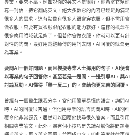
專業，要求不高。例如說你的英文不是很好，你希望它幫你
寫一封信，把它翻成英文，絕大多數它的內容已經足夠滿足
很多人的需求。這有點像有很多人很會穿衣服，但不需用會
做衣服，只要有買衣服跟配衣服的能力就好，這樣的概念在
很多應用領域就足夠了。但若你會做衣服，你就可以更有針
對性的詢問，最好用裁縫師傅的用詞去問，AI回覆的就會更
為專業。
要問AI一個好問題，而且模擬專業人士採用的句子，AI便會
以專業的句子回答你。甚至若是一邊問、一邊引導AI，與AI
討論互動，AI懂得「舉一反三」的，會給你更完善的回覆。
曾經有一個醫生跟我分享，當他用簡單易懂的語言，詢問AI
時，AI的回覆很普通，但他用專業的語言詢問AI時，AI的回
覆令他非常訝異，居然可以回覆他找尋很久答案，而且引用
相關專業論文。此外，還有個小技巧是先請AI幫你將問題翻
譯成英文，再以英文回覆，並翻成中文，如此答案往往更精