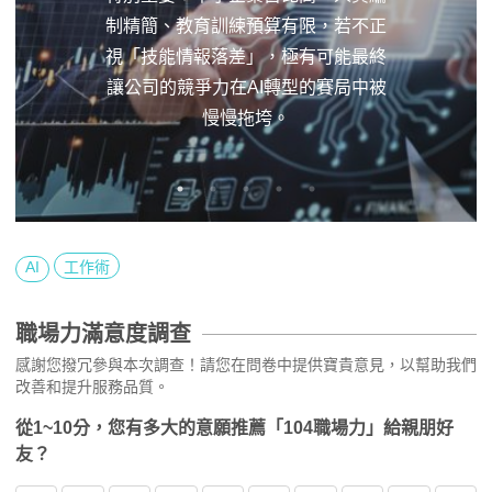
制精簡、教育訓練預算有限，若不正
視「技能情報落差」，極有可能最終
讓公司的競爭力在AI轉型的賽局中被
慢慢拖垮。
AI
工作術
職場力滿意度調查
感謝您撥冗參與本次調查！請您在問卷中提供寶貴意見，以幫助我們
改善和提升服務品質。
從1~10分，您有多大的意願推薦「104職場力」給親朋好
友？