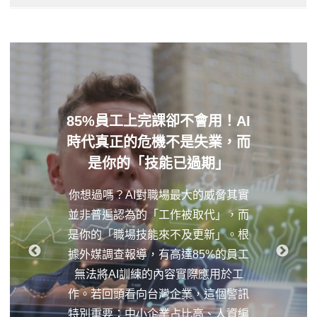
85%員工上完課卻不會用！AI
時代真正的危機不是失業，而
是你的「技能已過期」
你想過嗎？AI對職場最大的威脅其實
並非普遍認為的「工作被取代」，而
是你的「職場技能來不及更新」。根
據外媒調查報導，有高達85%的員工
無法將AI訓練的內容實際應用於工
作。若回頭看向台灣企業，這個警訊
特別重要：中小企業占比高、人資編