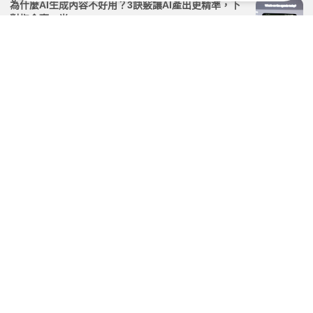
為什麼AI生成內容不好用？3訣竅讓AI產出更精準，下
對指令贏一半
2026.04.07 | 104小編 | 2280觀看數
當大家都在瘋AI，你要怎麼贏？報告顯示：聰明人都回
頭學這老派技能！
2026.06.29 | 104小編 | 11494觀看數
天才高中生「不讓AI做摘要」！用AI但「不外包大腦」
學習法
2026.05.29 | 104小編 | 2431觀看數
機器人大戰／簡立峰：AI應用 美主大腦、陸硬體強
2026.03.09 | 104小編 | 1546觀看數
學習資源
課程
【大師開講】AI 超強觀人術