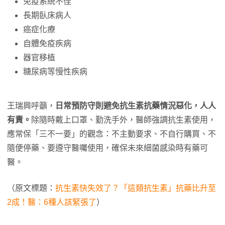
免疫系統不佳
長期臥床病人
癌症化療
自體免疫疾病
器官移植
糖尿病等慢性疾病
王瑞興呼籲，
日常預防守則避免抗生素抗藥情況惡化，人人
有責。
除隨時戴上口罩、勤洗手外，醫師強調抗生素使用，
應常保「三不一要」的觀念：不主動要求、不自行購買、不
隨便停藥、要遵守醫囑使用，確保未來細菌感染時有藥可
醫。
（原文標題：
抗生素快失效了？「這類抗生素」抗藥比升至
2成！醫：6種人該緊張了
）