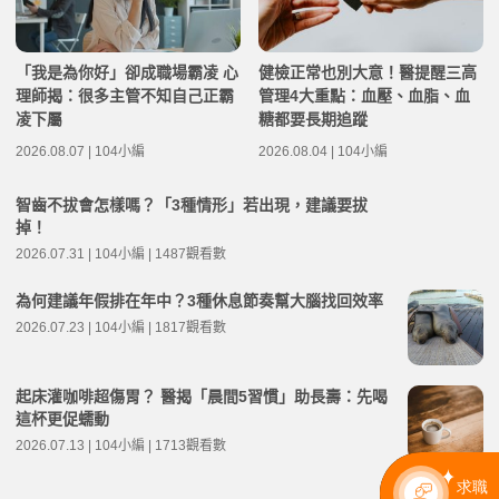
「我是為你好」卻成職場霸凌 心
健檢正常也別大意！醫提醒三高
理師揭：很多主管不知自己正霸
管理4大重點：血壓、血脂、血
凌下屬
糖都要長期追蹤
2026.08.07 | 104小編
2026.08.04 | 104小編
智齒不拔會怎樣嗎？「3種情形」若出現，建議要拔
掉！
2026.07.31 | 104小編 | 1487觀看數
為何建議年假排在年中？3種休息節奏幫大腦找回效率
2026.07.23 | 104小編 | 1817觀看數
起床灌咖啡超傷胃？ 醫揭「晨間5習慣」助長壽：先喝
這杯更促蠕動
2026.07.13 | 104小編 | 1713觀看數