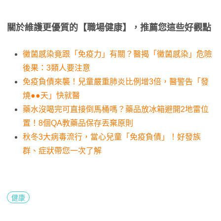
關於維護更優質的【職場健康】，推薦您這些好觀點
黴菌感染竟跟「免疫力」有關？醫揭「黴菌感染」危險
後果：3類人要注意
免疫負債來襲！兒童嚴重肺炎比例增3倍，醫警告「發
燒●●天」快就醫
藥水沒喝完可直接倒馬桶嗎？藥品放冰箱避開2地雷位
置！8個QA教藥品保存丟棄原則
秋冬3大病毒流行，當心兒童「免疫負債」！好發族
群、症狀帶您一次了解
健康