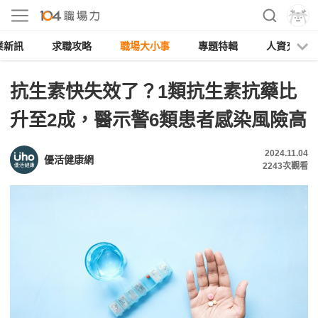
業新訊
求職攻略
職場大小事
專題特輯
人資充電
抗生素快失效了？1類抗生素抗藥比
升至2成，醫示警6類患者感染風險高
2024.11.04
優活健康網
2243
次觀看