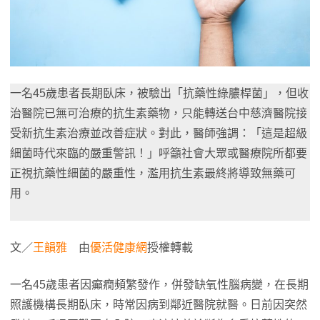
一名45歲患者長期臥床，被驗出「抗藥性綠膿桿菌」，但收
治醫院已無可治療的抗生素藥物，只能轉送台中慈濟醫院接
受新抗生素治療並改善症狀。對此，醫師強調：「這是超級
細菌時代來臨的嚴重警訊！」呼籲社會大眾或醫療院所都要
正視抗藥性細菌的嚴重性，濫用抗生素最終將導致無藥可
用。
文／
王韻雅
由
優活健康網
授權轉載
一名45歲患者因癲癇頻繁發作，併發缺氧性腦病變，在長期
照護機構長期臥床，時常因病到鄰近醫院就醫。日前因突然