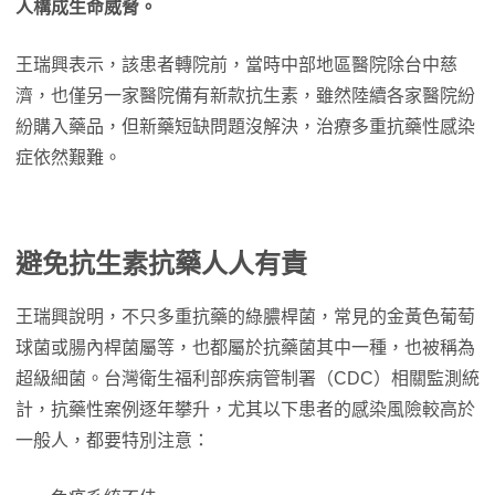
人構成生命威脅。
王瑞興表示，該患者轉院前，當時中部地區醫院除台中慈
濟，也僅另一家醫院備有新款抗生素，雖然陸續各家醫院紛
紛購入藥品，但新藥短缺問題沒解決，治療多重抗藥性感染
症依然艱難。
避免抗生素抗藥人人有責
王瑞興說明，不只多重抗藥的綠膿桿菌，常見的金黃色葡萄
球菌或腸內桿菌屬等，也都屬於抗藥菌其中一種，也被稱為
超級細菌。台灣衛生福利部疾病管制署（CDC）相關監測統
計，抗藥性案例逐年攀升，尤其以下患者的感染風險較高於
一般人，都要特別注意：