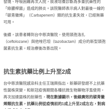
發燒、呼吸困難再次入院，痰液培養診斷為多重抗藥性的
「綠膿桿菌」造成的肺炎。該院醫師表示病人對最後一線的
「碳青黴烯」（Carbapenem）類的抗生素失效，已經無藥
可用。
後續，該患者轉到台中慈濟醫院，使用頭孢洛扎
（ceftolozane）與他唑巴坦（tazobactam）成分的新型頭孢
菌素抗生素，經治療後改善出院。
抗生素抗藥比例上升至2成
台中慈濟醫院感染科主任王瑞興指出，新藥研發趕不上抗藥
性菌株突變，和新冠疫情期間各種抗微生物藥物浮濫使用，
再次加速菌株的耐藥性，
現在數據顯示，後線廣效的碳青黴
烯類抗生素，抗藥比例從疫情前的1成上升至2成左右，對病