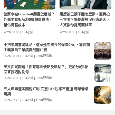
談薪水被Low-ball壓價怎麼辦？
履歷被已讀不回怎麼辦，要再投
外商主管拆解2種底牌計算法，
一次嗎？揭投履歷沒回應原因，
量化轉職成本
人資教你提高面試率
2026.08.06 | 104小編
2026.08.05 | 104小編
不把業務當消耗品，這家連年成長的保險公司，靠長期
主義讓員工業績自然翻10倍
2026.08.04 | 104小編 | 2366觀看數
英文面試問題「你有哪些優點及缺點？」更加分的6招
回答技巧附例句
2026.08.03 | 104小編 | 9555觀看數
五大產業迎美關稅紅利 受惠10%稅率不疊加 轉單需求
可期
2026.07.29 | 104小編 | 1590觀看數