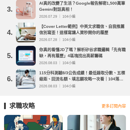
AI真的改變了生活？Google報告解密1,500萬筆
3.
Gemini對話真相！
2026.07.29 ｜ 104小編
【Cover Letter範例】中英文求職信、自我推薦
4.
信別寫歪！這樣寫讓人資秒開你的履歷
2026.07.28 ｜ 104小編
你真的看懂JD了嗎？解析矽谷求職邏輯「先有職
5.
缺，再有履歷」4區塊找出高薪籌碼
2026.08.03 ｜ 104小編
115分科測驗8/3公告成績！最低錄取分數、五標
6.
級距、回流名額、填志願攻略一次看｜104落點
分析
2026.08.03 ｜ 104小編
求職攻略
更多訂閱內容